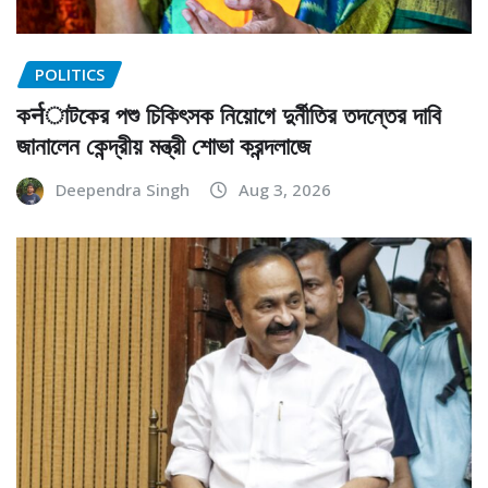
POLITICS
কर्नাটকের পশু চিকিৎসক নিয়োগে দুর্নীতির তদন্তের দাবি
জানালেন কেন্দ্রীয় মন্ত্রী শোভা করন্দলাজে
Deependra Singh
Aug 3, 2026