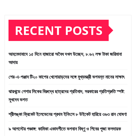
RECENT POSTS
আহমেদাবাদে ১৫ দিনে হাজারো অবৈধ দখল উচ্ছেদ, ৮.৬২ লক্ষ টাকা জরিমানা
আদায়
শের-এ-পঞ্জাব টি২০ কাপের খেলোয়াড়দের সঙ্গে মুখ্যমন্ত্রী ভগবন্ত মানের সাক্ষাৎ
ঝারখন্ডে পেপার লিকের বিরুদ্ধে ছাত্রদের প্রতিবাদ, সরকারের প্রতিশ্রুতি স্পষ্ট:
সুখদেব ভগত
শ্রীলঙ্কা ক্রিকেট ইলেভেনের প্রথম ইনিংসে ৮ উইকেট হারিয়ে ৩৬৩ রান ঘোষণা
৯ আগস্টের পঞ্চাঙ্গ: কামিকা একাদশীতে ভগবান বিষ্ণু ও শিবের পূজা ফলদায়ক