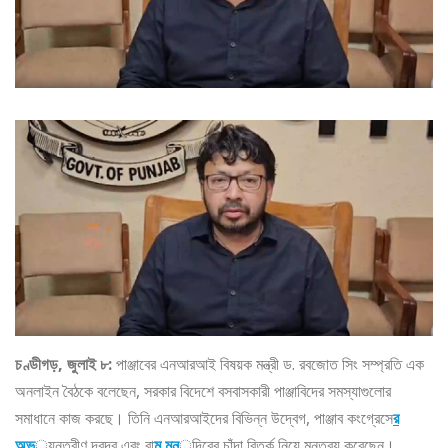
চণ্ডীগড়, জুলাই ৮:
পাঞ্জাবের এনআরআই বিষয়ক মন্ত্রী ড. রবজোত সিং সম্প্রতি এক
অনলাইন বৈঠকে বলেছেন, সরকার বিদেশে বসবাসকারী পাঞ্জাবিদের সমস্যাগুলোর
সমাধানে কাজ করছে। তিনি এনআরআইদের বিভিন্ন উদ্বেগ, পাঞ্জাব কংগ্রেসে
র
অভ
্যন্তরীণ দ্বন্দ্ব এবং রা
ম মন
্দিরের চাঁদা বিতর্ক নিয়ে মন্তব্য করেছেন।