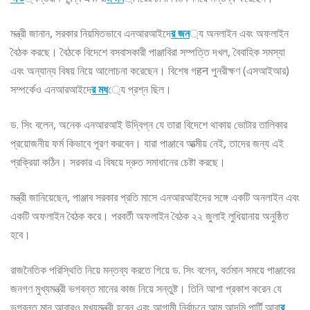
মন্ত্রী জানান, সরকার নিয়মিতভাবে এনআরআইদে
র জন
্য অনলাইন এবং অফলাইন
বৈঠক করছে। বৈঠকে বিদেশে বসবাসকারী পাঞ্জাবিরা সম্পত্তি দখল, বৈবাহিক সমস্যা
এবং অন্যান্য বিষয় নিয়ে আলোচনা করেছেন। বিশেষ গहन পুনরীক্ষণ (এসআইআর)
সম্পর্কেও এনআরআইদে
র মধ
্যে প্রশ্ন ছিল।
ড. সিং বলেন, অনেক এনআরআই উদ্বিগ্ন যে তারা বিদেশে থাকায় ভোটার তালিকার
প্রয়োজনীয় ফর্ম কিভাবে পূরণ করবেন। যারা পাঞ্জাবে আত্মীয় নেই, তাদের জন্য এই
প্রক্রিয়া কঠিন। সরকার এ বিষয়ে দ্রুত সমাধানের চেষ্টা করছে।
মন্ত্রী জানিয়েছেন, পাঞ্জাব সরকার প্রতি মাসে এনআরআইদের সঙ্গে একটি অনলাইন এবং
একটি অফলাইন বৈঠক করে। পরবর্তী অফলাইন বৈঠক ২২ জুলাই লুধিয়ানায় অনুষ্ঠিত
হবে।
রাজনৈতিক পরিস্থিতি নিয়ে মন্তব্য করতে গিয়ে ড. সিং বলেন, বর্তমান সময়ে পাঞ্জাবের
জনগণ মুখ্যমন্ত্রী ভগবন্ত মানের কাজ নিয়ে সন্তুষ্ট। তিনি আশা প্রকাশ করেন যে
ভগবন্ত মান আবারও মুখ্যমন্ত্রী হবেন এবং আগামী নির্বাচনে আম আদমি পার্টি আবা
র