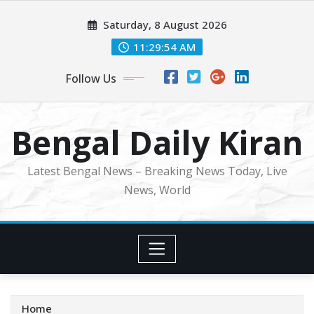
Skip
Saturday, 8 August 2026
to
content
11:29:56 AM
Follow Us
Bengal Daily Kiran
Latest Bengal News – Breaking News Today, Live
News, World
Home