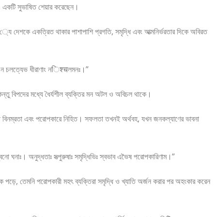
ক্স’-এ একটি সুভাষিত শেয়ার করেছেন।
্যে দেশকে একত্রিত থাকার পাশাপাশি প্রগতি, সমৃদ্ধি এবং আত্মনির্ভরতার দিকে অবিরত
’পি ন চলত্যেভ ধীরাণাং নिश्चলমনঃ।”
কিন্তু বিপদের মধ্যে ধৈর্যশীল ব্যক্তির মন অটল ও অবিচল থাকে।
 শোভা বিনম্রতা এবং পরোপকারে নিহিত। সফলতা তখনই অর্থবহ, যখন জনকল্যাণের ভাবনা
বিনো ঘনাঃ। অনুদ্ধতাঃ সত্পুরুষাঃ সমৃদ্ধিভিঃ স্বভাব এভৈষ পরোপকারিণাম।”
ে পড়ে, তেমনি পরোপকারী মহৎ ব্যক্তিরা সমৃদ্ধি ও খ্যাতি অর্জন করার পর অহংকার করেন