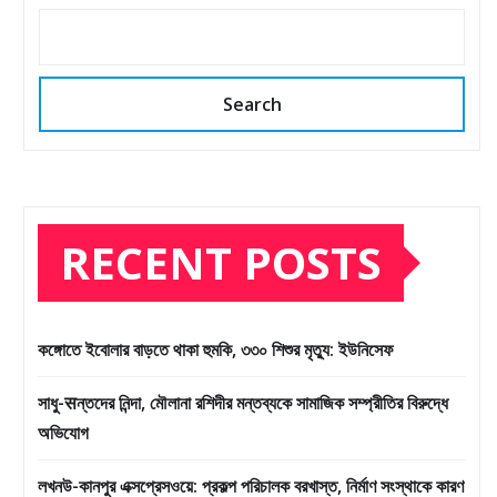
Search
RECENT POSTS
কঙ্গোতে ইবোলার বাড়তে থাকা হুমকি, ৩৩০ শিশুর মৃত্যু: ইউনিসেফ
সাধু-सন্তদের নিন্দা, মৌলানা রশিদীর মন্তব্যকে সামাজিক সম্প্রীতির বিরুদ্ধে
অভিযোগ
লখনউ-কানপুর এক্সপ্রেসওয়ে: প্রকল্প পরিচালক বরখাস্ত, নির্মাণ সংস্থাকে কারণ