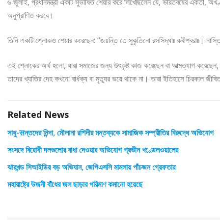
৬ জুলাই, প্রধানমন্ত্রী একটি সুভাষিত শেয়ার করে লিখেছিলেন যে, ভারতবর্ষের একতা, অখণ্ড
অনুপ্রাণিত করবে।
তিনি একটি শ্লোকও শেয়ার করেছেন: “জয়ন্তি তে সুকৃতিনো রসসিদ্ধাঃ কবীশ্বরাঃ। নাস
এই শ্লোকের অর্থ হলো, যারা সমাজের জন্য উৎকৃষ্ট কাজ করেছেন বা আত্মত্যাগ করেছেন, ত
তাদের খ্যাতির দেহ কখনো বার্ধক্য বা মৃত্যুর ভয়ে থাকে না। তারা ইতিহাসে চিরকাল জী
Related News
সাধু-सন্তদের নিন্দা, মৌলানা রশিদীর মন্তব্যকে সামাজিক সম্প্রীতির বিরুদ্ধে অভিযোগ
সংসদে বিরোধী দলগুলোর বাধা দেওয়ার অভিযোগ প্রভীন খণ্ডেলওয়ালের
ঝারখন্ড সিআইডির বড় অভিযান, জেপিএসসি মামলায় পাঁচজন গ্রেফতার
মহারাষ্ট্রে উজনী বাঁধের জল ছাড়ার পরিমাণ কমানো হয়েছে