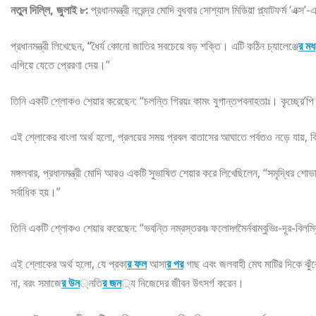
নতুন দিল্লি, জুলাই ৮:
প্রধানমন্ত্রী নরেন্দ্র মোদি বুধবার সোশ্যাল মিডিয়া প্ল্যাটফর্ম ‘এ
প্রধানমন্ত্রী লিখেছেন, “ধৈর্য কোনো জাতির সবচেয়ে বড় শক্তি। এটি কঠিন চ্যালেঞ্জে
র মধ
এগিয়ে যেতে প্রেরণা দেয়।”
তিনি একটি শ্লোকও শেয়ার করেছেন: “চলন্তি গিরয়ঃ কামং যুগান্তপবনাহতাঃ। কৃচ্ছ্রে
এই শ্লোকের বাংলা অর্থ হলো, প্রলয়ের সময় প্রবল বাতাসের আঘাতে পর্বতও নড়ে যায়, 
মঙ্গলবার, প্রধানমন্ত্রী মোদি আরও একটি সুভাষিত শেয়ার করে লিখেছিলেন, “সমৃদ্ধির
সর্বাধিক হয়।”
তিনি একটি শ্লোকও শেয়ার করেছেন: “ভবন্তি নম্রস্তরবঃ ফলোদ্গমৈর্নবাম্বুভিঃ-দূর-বিলম্
এই শ্লোকের অর্থ হলো, যে প্রকা
র ফল
আসা
র পর
গাছ এবং জলবাহী মেঘ মাটির দিকে ঝুঁক
না, বরং সমাজে
র উন
্নতি
র জন
্য নিজেদের জীবন উৎসর্গ করেন।