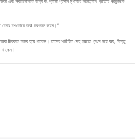
তা এবং স্বাভিমানকে জন্য ড. শ্যামা প্রসাদ মুখার্জির আত্মত্যাগ প্রতিটি প্রজন্মকে
্তি যেষাং যশঃকায়ে জরা-মরণজন ভয়ম।”
ারা চিরকাল অমর হয়ে থাকেন। তাদের শারীরিক দেহ হয়তো ধ্বংস হয়ে যায়, কিন্তু
বিত থাকেন।