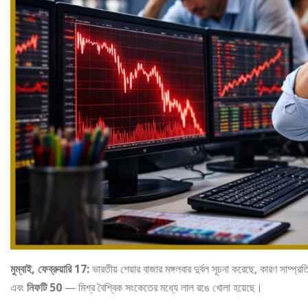
মুম্বাই, ফেব্রুয়ারি 17:
ভারতীয় শেয়ার বাজার মঙ্গলবার দুর্বল সূচনা করেছে, কারণ সাম্প
এবং
নিফটি 50
— মিশ্র বৈশ্বিক সংকেতের মধ্যে লাল রঙে খোলা হয়েছে।