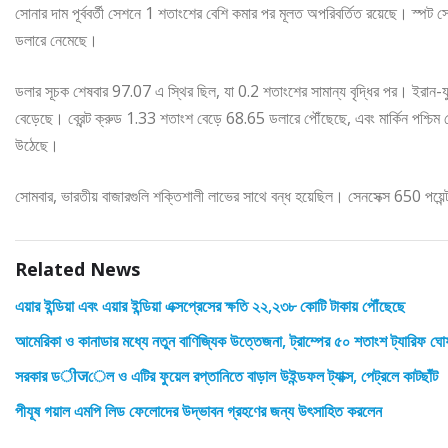
সোনার দাম পূর্ববর্তী সেশনে 1 শতাংশের বেশি কমার পর মূলত অপরিবর্তিত রয়েছে। স্প
ডলারে নেমেছে।
ডলার সূচক শেষবার 97.07 এ স্থির ছিল, যা 0.2 শতাংশের সামান্য বৃদ্ধির পর। ইরান
বেড়েছে। ব্রেন্ট ক্রুড 1.33 শতাংশ বেড়ে 68.65 ডলারে পৌঁছেছে, এবং মার্কিন পশ্চি
উঠেছে।
সোমবার, ভারতীয় বাজারগুলি শক্তিশালী লাভের সাথে বন্ধ হয়েছিল। সেনসেক্স 650 পয়
Related News
এয়ার ইন্ডিয়া এবং এয়ার ইন্ডিয়া এক্সপ্রেসের ক্ষতি ২২,২৩৮ কোটি টাকায় পৌঁছেছে
আমেরিকা ও কানাডার মধ্যে নতুন বাণিজ্যিক উত্তেজনা, ট্রাম্পের ৫০ শতাংশ ট্যারিফ ঘো
সরকার ডीजেল ও এটির ফুয়েল রপ্তানিতে বাড়াল উইন্ডফল ট্যাক্স, পেট্রলে কাটছাঁট
পীযূষ গয়াল এমপি লিড ফেলোদের উদ্ভাবন গ্রহণের জন্য উৎসাহিত করলেন