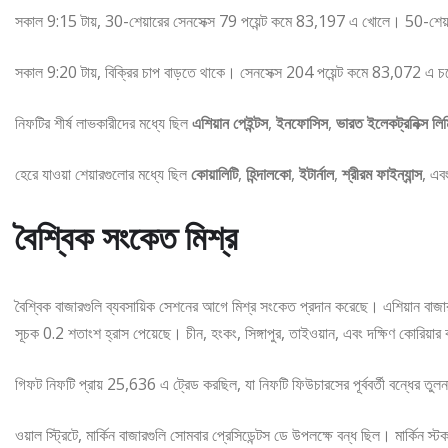
সকাল 9:15 টায়, 30-শেয়ারের সেনসেক্স 79 পয়েন্ট কমে 83,197 এ খোলে। 50-শেয়
সকাল 9:20 টায়, বিক্রির চাপ বাড়তে থাকে। সেনসেক্স 204 পয়েন্ট কমে 83,072 এ 
নিফটির শীর্ষ লাভকারীদের মধ্যে ছিল
এশিয়ান পেইন্টস
,
ইনফোসিস
,
ভারত ইলেকট্রনিক্স লি
হেরে যাওয়া শেয়ারগুলোর মধ্যে ছিল
কোয়ালিটি
,
হিন্দালকো
,
ইটার্নাল
,
শ্রীরম ফাইন্যান্স
, এব
বৈশ্বিক সংকেত মিশ্র
বৈশ্বিক বাজারগুলি ব্যবসায়িক সেশনের আগে মিশ্র সংকেত প্রদান করেছে। এশিয়ান বাজার
সূচক 0.2 শতাংশ হ্রাস পেয়েছে। চীন, হংকং, সিঙ্গাপুর, তাইওয়ান, এবং দক্ষিণ কোরিয়ার 
গিফট নিফটি প্রায় 25,636 এ ট্রেড করছিল, যা নিফটি ফিউচারসের পূর্ববর্তী বন্ধের তুলন
ওয়াল স্ট্রিটে, মার্কিন বাজারগুলি সোমবার প্রেসিডেন্টস ডে উপলক্ষে বন্ধ ছিল। মার্ক