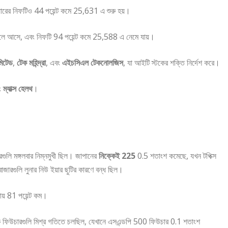
ারের নিফটিও 44 পয়েন্ট কমে 25,631 এ শুরু হয়।
চলে আসে, এবং নিফটি 94 পয়েন্ট কমে 25,588 এ নেমে যায়।
মিটেড
,
টেক মহিন্দ্রা
, এবং
এইচসিএল টেকনোলজিস
, যা আইটি স্টকের শক্তি নির্দেশ করে।
ং
ম্যাক্স হেলথ
।
গুলি মঙ্গলবার নিম্নমুখী ছিল। জাপানের
নিক্কেই 225
0.5 শতাংশ কমেছে, যখন টপিক্স
বাজারগুলি লুনার নিউ ইয়ার ছুটির কারণে বন্ধ ছিল।
ায় 81 পয়েন্ট কম।
িন স্টক ফিউচারগুলি মিশ্র গতিতে চলছিল, যেখানে এসএন্ডপি 500 ফিউচার 0.1 শতাংশ