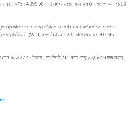
ট সোনা প্রতি আউন্সে 4,990.08 ডলারে স্থির রয়েছে, যখন রূপা 0.1 শতাংশ কমে 76.58
-যুক্তরাষ্ট্র আলোচনার আগে ভূরাজনৈতিক উদ্বেগের কারণে অপরিশোধিত তেলের দাম
ম টেক্সাস ইন্টারমিডিয়েট (WTI) ক্রুড ফিউচার 1.29 শতাংশ বেড়ে 63.70 ডলারে
েন্ট বেড়ে 83,277 এ পৌঁছেছে, এবং নিফটি 211 পয়েন্ট বেড়ে 25,682 এ বন্ধ হয়েছে।
ষণা