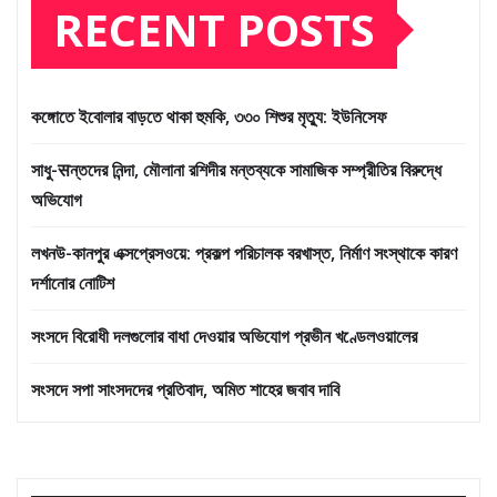
RECENT POSTS
কঙ্গোতে ইবোলার বাড়তে থাকা হুমকি, ৩৩০ শিশুর মৃত্যু: ইউনিসেফ
সাধু-सন্তদের নিন্দা, মৌলানা রশিদীর মন্তব্যকে সামাজিক সম্প্রীতির বিরুদ্ধে
অভিযোগ
লখনউ-কানপুর এক্সপ্রেসওয়ে: প্রকল্প পরিচালক বরখাস্ত, নির্মাণ সংস্থাকে কারণ
দর্শানোর নোটিশ
সংসদে বিরোধী দলগুলোর বাধা দেওয়ার অভিযোগ প্রভীন খণ্ডেলওয়ালের
সংসদে সপা সাংসদদের প্রতিবাদ, অমিত শাহের জবাব দাবি