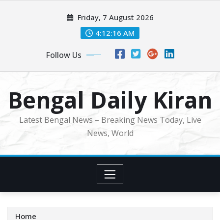
Skip
Friday, 7 August 2026
to
content
4:12:18 AM
Follow Us
Bengal Daily Kiran
Latest Bengal News – Breaking News Today, Live
News, World
Home