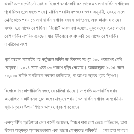
একটি সমগ্র ডেটাসেট নেই যা বিদেশে বসবাসকারী ৪০ থেকে ৯০ লাখ মার্কিন নাগরিকের
পুরো চিত্র তুলে ধরতে পারে। মার্কিন পররাষ্ট্র দপ্তরের তথ্য অনুযায়ী, ২০২২ সালে
মেক্সিকোতে প্রায় ১৬ লাখ মার্কিন নাগরিক বসবাস করছিলেন, এবং কানাডায় তাদের
সংখ্যা ২.৫ লাখের বেশি ছিল। রিপোর্টে আরও বলা হয়েছে, যুক্তরাজ্যে ৩.২৫ লাখের
বেশি মার্কিন নাগরিক রয়েছেন, যারা ইউরোপে বসবাসকারী ১৫ লাখের বেশি মার্কিন
নাগরিকের অংশ।
পূর্বে করোনা মহামারীর পর পর্তুগালে মার্কিন নাগরিকদের সংখ্যা ৫০০ শতাংশের বেশি
বেড়েছে। ২০২৪ সালে একা ৩৬ শতাংশ বৃদ্ধি পেয়েছে। আয়ারল্যান্ড ২০২৫ সালে
১০,০০০ মার্কিন নাগরিককে স্বাগত জানিয়েছে, যা আগের বছরের প্রায় দ্বিগুণ।
রিলোকেশন কোম্পানিগুলি বলছে যে চাহিদা বাড়ছে। সম্প্রতি এক্সপ্যাটসি দ্বারা
আয়োজিত একটি কনফারেন্স কলের মাধ্যমে প্রায় ৪০০ মার্কিন নাগরিক আলবেনিয়ায়
স্থানান্তরের উপায় শিখতে আগ্রহ প্রকাশ করেছেন।
এক্সপ্যাটসির প্রতিষ্ঠাতা জেন বার্নেট বলেছেন, “আগে যারা দেশ ছেড়ে যাচ্ছিলেন, তারা
ছিলেন অত্যন্ত অ্যাডভেঞ্চারাস এবং ভালো যোগ্যতার অধিকারী। এখন তারা সাধারণ