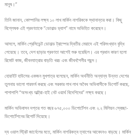
মানুষ।”
তিনি জানান, কোম্পানির লক্ষ্য ১০ লাখ মার্কিন নাগরিককে স্থানান্তর করা। কিছু
বিশ্লেষক এই প্রবণতাকে “ডোনাল্ড ড্যাশ” নামে অভিহিত করেছেন।
আসলে, মার্কিন প্রেসিডেন্ট ডোনাল্ড ট্রাম্পের দ্বিতীয় মেয়াদে এই পরিসংখ্যান বৃদ্ধি
পেয়েছে। তবে, দেশ ছাড়ার প্রবণতা আগেই শুরু হয়েছিল। এর প্রধান কারণ হলো
রিমোট কাজ, জীবনযাত্রার বাড়তি খরচ এবং জীবনশৈলীর পছন্দ।
হোয়াইট হাউসের একজন মুখপাত্র বলেছেন, মার্কিন অর্থনীতি অন্যান্য উন্নত দেশের
তুলনায় ভালো পারফর্ম করছে এবং সরকার লাখ লাখ অবৈধ অভিবাসীকে ডিপোর্ট করছে,
পাশাপাশি “অসংখ্য আল্ট্রা-হাই নেট ওয়ার্থ বিদেশিদের” লক্ষ্য করছে।
মার্কিন অভিবাসন দপ্তর গত বছর ৬৭৫,০০০ ডিপোর্টেশন এবং ২.২ মিলিয়ন স্বেচ্ছা-
ডিপোর্টেশনের রিপোর্ট দিয়েছে।
দ্য ওয়াল স্ট্রিট জার্নেলের মতে, মার্কিন নাগরিকত্ব ত্যাগের আবেদনও বাড়ছে। মার্কিন