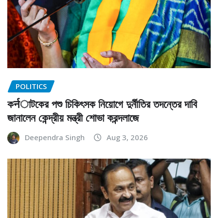
POLITICS
কर्नাটকের পশু চিকিৎসক নিয়োগে দুর্নীতির তদন্তের দাবি
জানালেন কেন্দ্রীয় মন্ত্রী শোভা করন্দলাজে
Deependra Singh
Aug 3, 2026