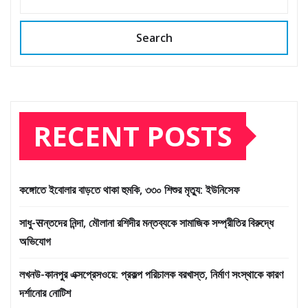
Search
RECENT POSTS
কঙ্গোতে ইবোলার বাড়তে থাকা হুমকি, ৩৩০ শিশুর মৃত্যু: ইউনিসেফ
সাধু-सন্তদের নিন্দা, মৌলানা রশিদীর মন্তব্যকে সামাজিক সম্প্রীতির বিরুদ্ধে
অভিযোগ
লখনউ-কানপুর এক্সপ্রেসওয়ে: প্রকল্প পরিচালক বরখাস্ত, নির্মাণ সংস্থাকে কারণ
দর্শানোর নোটিশ