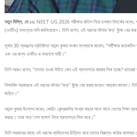
নতুন দিল্লি, মে ১২:
NEET UG 2026 পরীক্ষার বাতিল নিয়ে চলমান বিতর্কের মধ্যে, প্রখ্যা
(এনটিএ) তদন্তের দাবি জানিয়েছেন। তিনি বলেন, এই ধরনের ঘটনার ‘জড়’ খুঁজে বের ক
সুপার 30 প্রকল্পের প্রতিষ্ঠাতা আনন্দ কুমার সংবাদ সংস্থাকে জানান, “পरीক্ষার কয়েকদ
এবং এর জন্য এনটিএ-র অবহেলা দায়ী।”
তিনি আরও বলেন, “তদন্ত হওয়া উচিত কেন এই প্রশ্নপত্র বারবার লিক হচ্ছে? ছাত্ররা পর
শিক্ষাবিদ সরকারকে এই ধরনের ঘটনার “জড়” খুঁজে বের করার জন্যও আহ্বান জানান। তিনি বল
জড়িত।”
আনন্দ কুমার উল্লেখ করেন, কোচিং কেন্দ্রগুলির সংখ্যা বাড়ার সাথে সাথে দেশের শিক্ষা 
করছে। তারা পরে ‘গেস ক্লাস’ নিয়ে প্রশ্নপত্র লিক করে।”
তিনি সরকারের কাছে এই ধরনের ব্যক্তিদের চিহ্নিত করে তাদের বিরুদ্ধে কঠোর ব্যবস্থা