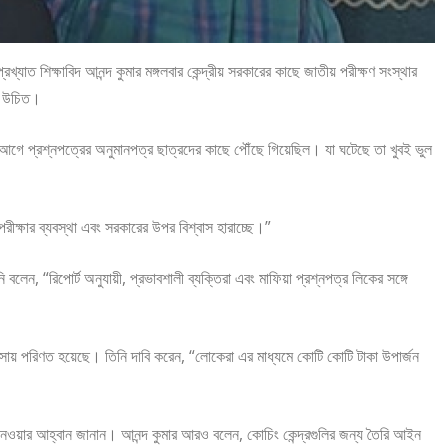
ত শিক্ষাবিদ আনন্দ কুমার মঙ্গলবার কেন্দ্রীয় সরকারের কাছে জাতীয় পরীক্ষণ সংস্থার
রা উচিত।
িন আগে প্রশ্নপত্রের অনুমানপত্র ছাত্রদের কাছে পৌঁছে গিয়েছিল। যা ঘটেছে তা খুবই ভুল
ীক্ষার ব্যবস্থা এবং সরকারের উপর বিশ্বাস হারাচ্ছে।”
েন, “রিপোর্ট অনুযায়ী, প্রভাবশালী ব্যক্তিরা এবং মাফিয়া প্রশ্নপত্র লিকের সঙ্গে
ব্যবসায় পরিণত হয়েছে। তিনি দাবি করেন, “লোকেরা এর মাধ্যমে কোটি কোটি টাকা উপার্জন
 নেওয়ার আহ্বান জানান। আনন্দ কুমার আরও বলেন, কোচিং কেন্দ্রগুলির জন্য তৈরি আইন