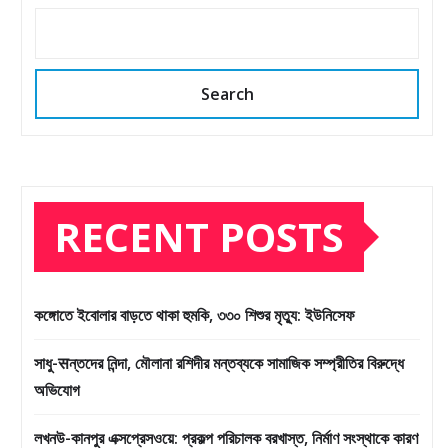
Search
RECENT POSTS
কঙ্গোতে ইবোলার বাড়তে থাকা হুমকি, ৩৩০ শিশুর মৃত্যু: ইউনিসেফ
সাধু-सন্তদের নিন্দা, মৌলানা রশিদীর মন্তব্যকে সামাজিক সম্প্রীতির বিরুদ্ধে
অভিযোগ
লখনউ-কানপুর এক্সপ্রেসওয়ে: প্রকল্প পরিচালক বরখাস্ত, নির্মাণ সংস্থাকে কারণ