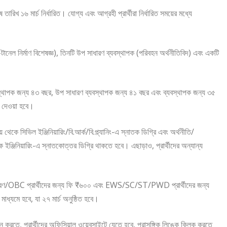
িখ ১৬ মার্চ নির্ধারিত। যোগ্য এবং আগ্রহী প্রার্থীরা নির্ধারিত সময়ের মধ্যে
ানেল নির্মাণ বিশেষজ্ঞ), তিনটি উপ সাধারণ ব্যবস্থাপক (পরিবহন অর্থনীতিবিদ) এবং একটি
্যবস্থাপক জন্য ৪৩ বছর, উপ সাধারণ ব্যবস্থাপক জন্য ৪১ বছর এবং ব্যবস্থাপক জন্য ৩৫
় দেওয়া হবে।
থেকে সিভিল ইঞ্জিনিয়ারিং/বি.আর্ক/বি.প্ল্যানিং-এ স্নাতক ডিগ্রি এবং অর্থনীতি/
ক ইঞ্জিনিয়ারিং-এ স্নাতকোত্তর ডিগ্রি থাকতে হবে। এছাড়াও, প্রার্থীদের অন্যান্য
াধারণ/OBC প্রার্থীদের জন্য ফি ₹৬০০ এবং EWS/SC/ST/PWD প্রার্থীদের জন্য
মাধ্যমে হবে, যা ২৭ মার্চ অনুষ্ঠিত হবে।
 করতে, প্রার্থীদের অফিসিয়াল ওয়েবসাইটে যেতে হবে, প্রাসঙ্গিক লিঙ্কে ক্লিক করতে