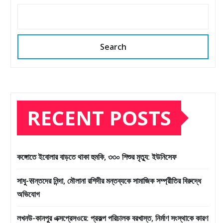
Search
RECENT POSTS
কঙ্গোতে ইবোলার বাড়তে থাকা হুমকি, ৩৩০ শিশুর মৃত্যু: ইউনিসেফ
সাধু-सন্তদের নিন্দা, মৌলানা রশিদীর মন্তব্যকে সামাজিক সম্প্রীতির বিরুদ্ধে
অভিযোগ
লখনউ-কানপুর এক্সপ্রেসওয়ে: প্রকল্প পরিচালক বরখাস্ত, নির্মাণ সংস্থাকে কারণ