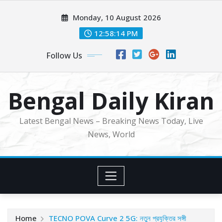
Skip
Monday, 10 August 2026
to
content
12:58:16 PM
Follow Us
Bengal Daily Kiran
Latest Bengal News – Breaking News Today, Live
News, World
Home
TECNO POVA Curve 2 5G: নতুন প্রযুক্তির সঙ্গী