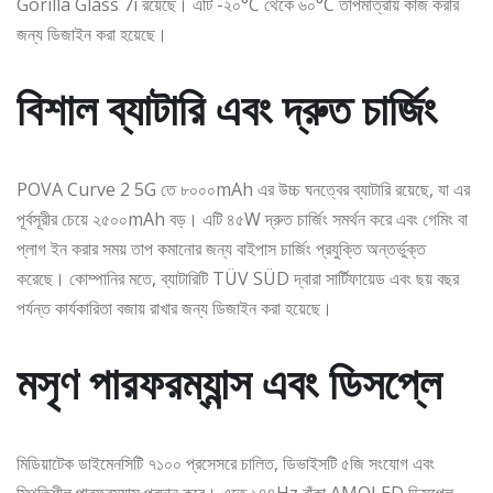
Gorilla Glass 7i রয়েছে। এটি -২০°C থেকে ৬০°C তাপমাত্রায় কাজ করার
জন্য ডিজাইন করা হয়েছে।
বিশাল ব্যাটারি এবং দ্রুত চার্জিং
POVA Curve 2 5G তে ৮০০০mAh এর উচ্চ ঘনত্বের ব্যাটারি রয়েছে, যা এর
পূর্বসূরীর চেয়ে ২৫০০mAh বড়। এটি ৪৫W দ্রুত চার্জিং সমর্থন করে এবং গেমিং বা
প্লাগ ইন করার সময় তাপ কমানোর জন্য বাইপাস চার্জিং প্রযুক্তি অন্তর্ভুক্ত
করেছে। কোম্পানির মতে, ব্যাটারিটি TÜV SÜD দ্বারা সার্টিফায়েড এবং ছয় বছর
পর্যন্ত কার্যকারিতা বজায় রাখার জন্য ডিজাইন করা হয়েছে।
মসৃণ পারফরম্যান্স এবং ডিসপ্লে
মিডিয়াটেক ডাইমেনসিটি ৭১০০ প্রসেসরে চালিত, ডিভাইসটি ৫জি সংযোগ এবং