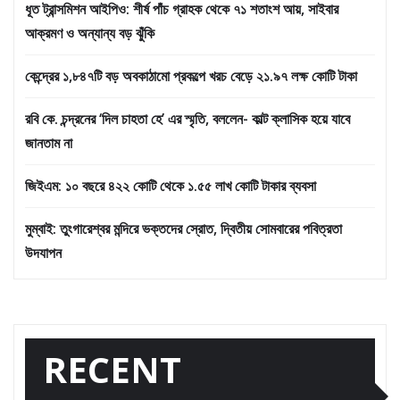
ধূত ট্রান্সমিশন আইপিও: শীর্ষ পাঁচ গ্রাহক থেকে ৭১ শতাংশ আয়, সাইবার
আক্রমণ ও অন্যান্য বড় ঝুঁকি
কেন্দ্রের ১,৮৪৭টি বড় অবকাঠামো প্রকল্পে খরচ বেড়ে ২১.৯৭ লক্ষ কোটি টাকা
রবি কে. চন্দ্রনের ‘দিল চাহতা হে’ এর স্মৃতি, বললেন- কাল্ট ক্লাসিক হয়ে যাবে
জানতাম না
জিইএম: ১০ বছরে ৪২২ কোটি থেকে ১.৫৫ লাখ কোটি টাকার ব্যবসা
মুম্বাই: তুংগারেশ্বর মন্দিরে ভক্তদের স্রোত, দ্বিতীয় সোমবারের পবিত্রতা
উদযাপন
RECENT