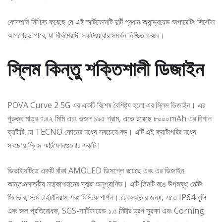
কোম্পানি নিশ্চিত করেছে যে এই স্মার্টফোনটি দুটি প্রধান অ্যান্ড্রয়েড অপারেটিং সিস্টেম
আপগ্রেড পাবে, যা দীর্ঘমেয়াদী সফটওয়্যার সমর্থন নিশ্চিত করবে।
স্লিম কিন্তু শক্তিশালী ডিজাইন
POVA Curve 2 5G এর একটি বিশেষ বৈশিষ্ট্য হলো এর স্লিম ডিজাইন। এর
পুরুত্ব মাত্র ৭.৪২ মিমি এবং ওজন ১৯৫ গ্রাম, এতে রয়েছে ৮০০০mAh এর বিশাল
ব্যাটারি, যা TECNO ফোনের মধ্যে সবচেয়ে বড়। এটি এই ক্যাটাগরির মধ্যে
সবচেয়ে স্লিম স্মার্টফোনগুলোর একটি।
ডিভাইসটিতে একটি বাঁকা AMOLED ডিসপ্লে রয়েছে এবং এর ডিজাইন
আন্তঃনক্ষত্রীয় মহাকাশযানের দ্বারা অনুপ্রাণিত। এটি তিনটি রঙে উপলব্ধ: মেল্টিং
সিলভার, স্টর্ম টাইটানিয়াম এবং মিস্টিক পার্পল। টেকসইতার জন্য, এতে IP64 ধূলি
এবং জল প্রতিরোধক, SGS-সার্টিফায়েড ১.৫ মিটার ড্রপ সুরক্ষা এবং Corning