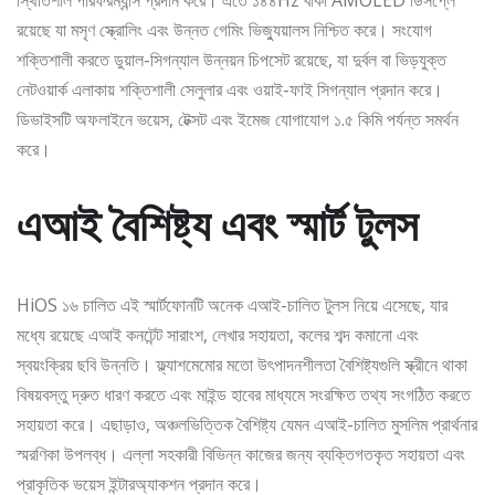
স্থিতিশীল পারফরম্যান্স প্রদান করে। এতে ১৪৪Hz বাঁকা AMOLED ডিসপ্লে
রয়েছে যা মসৃণ স্ক্রোলিং এবং উন্নত গেমিং ভিজ্যুয়ালস নিশ্চিত করে। সংযোগ
শক্তিশালী করতে ডুয়াল-সিগন্যাল উন্নয়ন চিপসেট রয়েছে, যা দুর্বল বা ভিড়যুক্ত
নেটওয়ার্ক এলাকায় শক্তিশালী সেলুলার এবং ওয়াই-ফাই সিগন্যাল প্রদান করে।
ডিভাইসটি অফলাইনে ভয়েস, টেক্সট এবং ইমেজ যোগাযোগ ১.৫ কিমি পর্যন্ত সমর্থন
করে।
এআই বৈশিষ্ট্য এবং স্মার্ট টুলস
HiOS ১৬ চালিত এই স্মার্টফোনটি অনেক এআই-চালিত টুলস নিয়ে এসেছে, যার
মধ্যে রয়েছে এআই কনটেন্ট সারাংশ, লেখার সহায়তা, কলের শব্দ কমানো এবং
স্বয়ংক্রিয় ছবি উন্নতি। ফ্ল্যাশমেমোর মতো উৎপাদনশীলতা বৈশিষ্ট্যগুলি স্ক্রীনে থাকা
বিষয়বস্তু দ্রুত ধারণ করতে এবং মাইন্ড হাবের মাধ্যমে সংরক্ষিত তথ্য সংগঠিত করতে
সহায়তা করে। এছাড়াও, অঞ্চলভিত্তিক বৈশিষ্ট্য যেমন এআই-চালিত মুসলিম প্রার্থনার
স্মরণিকা উপলব্ধ। এল্লা সহকারী বিভিন্ন কাজের জন্য ব্যক্তিগতকৃত সহায়তা এবং
প্রাকৃতিক ভয়েস ইন্টারঅ্যাকশন প্রদান করে।