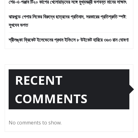
শের-এ-পঞ্জাব টি২০ কাপের খেলোয়াড়দের সঙ্গে মুখ্যমন্ত্রী ভগবন্ত মানের সাক্ষাৎ
ঝারখন্ডে পেপার লিকের বিরুদ্ধে ছাত্রদের প্রতিবাদ, সরকারের প্রতিশ্রুতি স্পষ্ট:
সুখদেব ভগত
শ্রীলঙ্কা ক্রিকেট ইলেভেনের প্রথম ইনিংসে ৮ উইকেট হারিয়ে ৩৬৩ রান ঘোষণা
RECENT
COMMENTS
No comments to show.