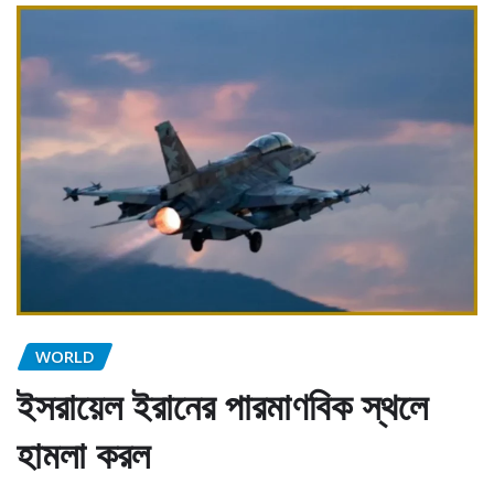
WORLD
ইসরায়েল ইরানের পারমাণবিক স্থলে
হামলা করল