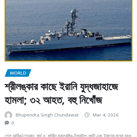
WORLD
শ্রীলঙ্কার কাছে ইরানি যুদ্ধজাহাজে
হামলা; ৩২ আহত, বহু নিখোঁজ
Bhupendra Singh Chundawat
Mar 4, 2026
0
তেল আবিব/তেহরান, মার্চ ৪: মার্কিন যুক্তরাষ্ট্র-ইসরাইল জোট এবং ইরানের মধ্যে যুদ্ধ