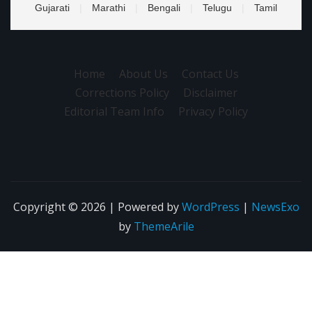
Gujarati
|
Marathi
|
Bengali
|
Telugu
|
Tamil
Home
About Us
Contact Us
Corrections Policy
Disclaimer
Editorial Team Info
Privacy Policy
Copyright © 2026 | Powered by
WordPress
|
NewsExo
by
ThemeArile