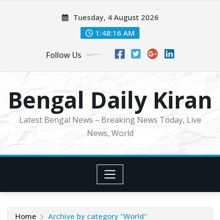
Skip
Tuesday, 4 August 2026
to
content
1:48:18 AM
Follow Us
Bengal Daily Kiran
Latest Bengal News – Breaking News Today, Live
News, World
Home
Archive by category "World"