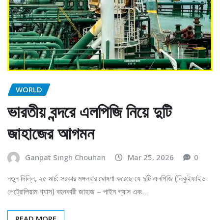
WORLD
ভারতীয় বন্দরে এলপিজি নিয়ে দুটি
জাহাজের আগমন
Ganpat Singh Chouhan
Mar 25, 2026
0
নতুন দিল্লি, ২৫ মার্চ: সরকার মঙ্গলবার ঘোষণা করেছে যে দুটি এলপিজি (লিকুইফাইড
পেট্রোলিয়াম গ্যাস) বহনকারী জাহাজ – পাইন গ্যাস এবং…
READ MORE