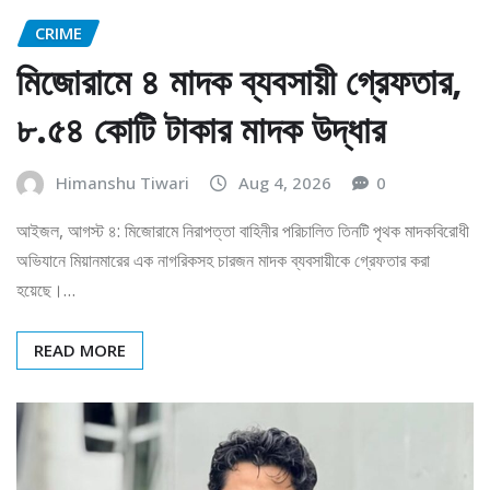
CRIME
মিজোরামে ৪ মাদক ব্যবসায়ী গ্রেফতার,
৮.৫৪ কোটি টাকার মাদক উদ্ধার
Himanshu Tiwari
Aug 4, 2026
0
আইজল, আগস্ট ৪: মিজোরামে নিরাপত্তা বাহিনীর পরিচালিত তিনটি পৃথক মাদকবিরোধী
অভিযানে মিয়ানমারের এক নাগরিকসহ চারজন মাদক ব্যবসায়ীকে গ্রেফতার করা
হয়েছে।…
READ MORE