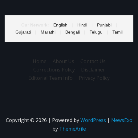
Our Network:
English
|
Hindi
|
Punjabi
|
Gujarati
|
Marathi
|
Bengali
|
Telugu
|
Tamil
Home
About Us
Contact Us
Corrections Policy
Disclaimer
Editorial Team Info
Privacy Policy
Copyright © 2026 | Powered by
WordPress
|
NewsExo
by
ThemeArile