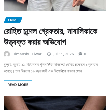
CRIME
রোহিত চন্দেল গ্রেফতার, নাবালিকাকে
উত্ত্যক্ত করার অভিযোগ
Himanshu Tiwari
Jul 11, 2026
0
মুম্বাই, জুলাই ১১: ঘাটকোপার পুলিশ টিভি অভিনেতা রোহিত চন্দেলকে গ্রেফতার
করেছে। তার বিরুদ্ধে ১৬ বছর বয়সী এক কিশোরীকে বারবার ফোন…
READ MORE