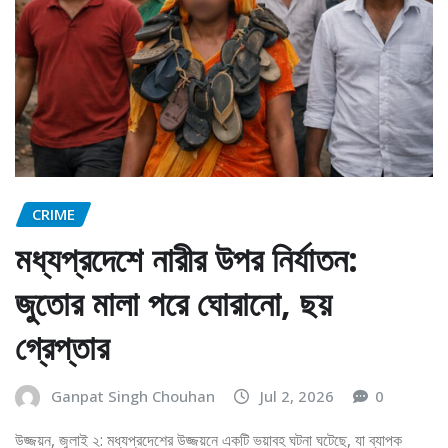
CRIME
মধ্যপ্রদেশে নারীর উপর নির্যাতন:
জুতোর মালা পরে ঘোরানো, ছয়
গ্রেপ্তার
Ganpat Singh Chouhan
Jul 2, 2026
0
উজ্জয়ন, জুলাই ২: মধ্যপ্রদেশের উজ্জয়নে একটি ভয়াবহ ঘটনা ঘটেছে, যা ব্যাপক