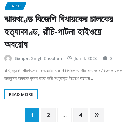
CRIME
ঝারখণ্ডে বিজেপি বিধায়কের চালকের
হত্যাকাণ্ড, রাঁচি-পাটনা হাইওয়ে
অবরোধ
Ganpat Singh Chouhan
Jun 4, 2026
0
রাঁচি, জুন ৪: ঝারখণ্ডের কোডরমায় বিজেপি বিধায়ক ড. নীরা যাদবের ব্যক্তিগত চালক
রাজকুমার যাদবকে বুধবার রাতে জমি সংক্রান্ত বিরোধে ধারালো…
READ MORE
Posts
1
2
…
4