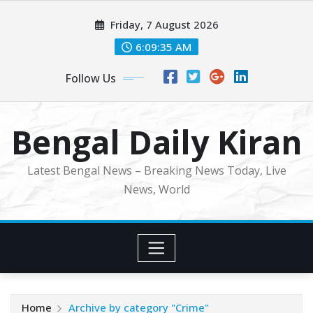
Skip
Friday, 7 August 2026
to
content
6:09:37 AM
Follow Us
Bengal Daily Kiran
Latest Bengal News – Breaking News Today, Live
News, World
Home
Archive by category "Crime"