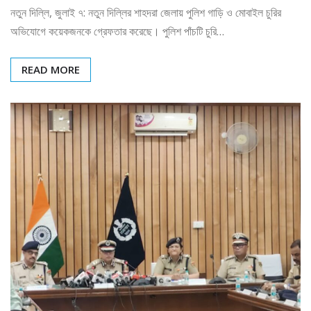
নতুন দিল্লি, জুলাই ৭: নতুন দিল্লির শাহদরা জেলায় পুলিশ গাড়ি ও মোবাইল চুরির
অভিযোগে কয়েকজনকে গ্রেফতার করেছে। পুলিশ পাঁচটি চুরি…
READ MORE