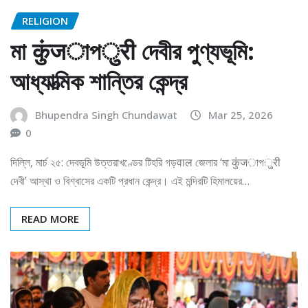
RELIGION
মা कुंजাপुरी দেবীর পুণ্যভূমি:
আধ্যাত্মিক শান্তির কেন্দ্র
Bhupendra Singh Chundawat
Mar 25, 2026
0
দিল্লি, মার্চ ২৫: দেবভূমি উত্তরাখণ্ডের টিহরি গড়वाल জেলার ‘মা कुंजাপुरी
দেবী’ আস্থা ও বিশ্বাসের একটি প্রধান কেন্দ্র। এই মন্দিরটি হিমালয়ের…
READ MORE