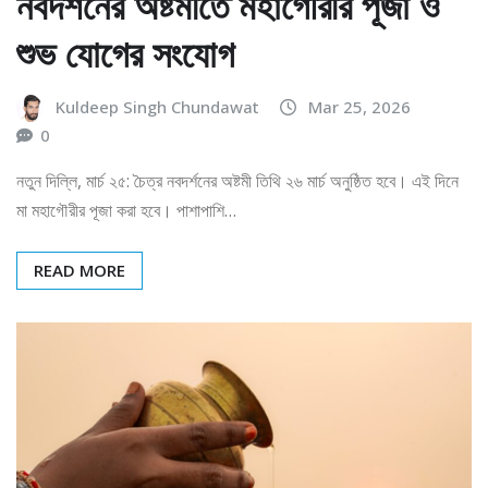
নবদর্শনের অষ্টমীতে মহাগৌরীর পূজা ও
শুভ যোগের সংযোগ
Kuldeep Singh Chundawat
Mar 25, 2026
0
নতুন দিল্লি, মার্চ ২৫: চৈত্র নবদর্শনের অষ্টমী তিথি ২৬ মার্চ অনুষ্ঠিত হবে। এই দিনে
মা মহাগৌরীর পূজা করা হবে। পাশাপাশি…
READ MORE