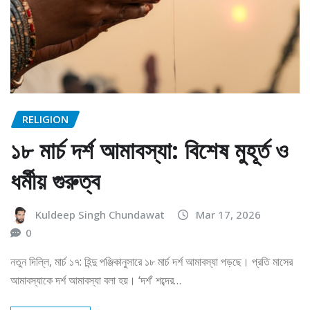
RELIGION
১৮ মার্চ দর্শ আমাবস্যা: বিশেষ মুহূর্ত ও
ধর্মীয় গুরুত্ব
Kuldeep Singh Chundawat
Mar 17, 2026
0
নতুন দিল্লি, মার্চ ১৭: হিন্দু পঞ্জিকানুসারে ১৮ মার্চ দর্শ আমাবস্যা পড়ছে। প্রতি মাসের
আমাবস্যাকে দর্শ আমাবস্যা বলা হয়। ‘দর্শ’ শব্দের…