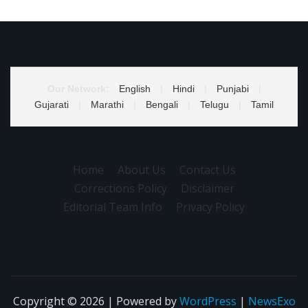
Our Network:
English
|
Hindi
|
Punjabi
|
Gujarati
|
Marathi
|
Bengali
|
Telugu
|
Tamil
Home
About Us
Contact Us
Corrections Policy
Disclaimer
Editorial Team Info
Privacy Policy
Copyright © 2026 | Powered by
WordPress
|
NewsExo