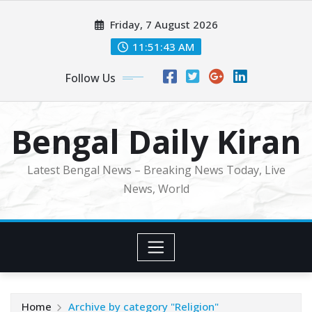
Skip
Friday, 7 August 2026
to
content
11:51:45 AM
Follow Us
Bengal Daily Kiran
Latest Bengal News – Breaking News Today, Live
News, World
Home
Archive by category "Religion"