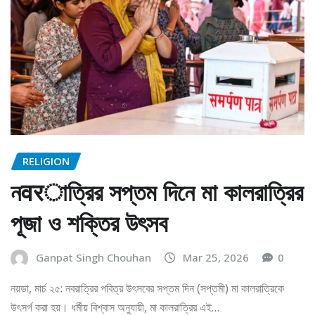
RELIGION
নवरাত্রির সপ্তম দিনে মা কালরাত্রির
পূজা ও শক্তির উৎসব
Ganpat Singh Chouhan
Mar 25, 2026
0
নয়ডা, মার্চ ২৫: নবরাত্রির পবিত্র উৎসবের সপ্তম দিন (সপ্তমী) মা কালরাত্রিকে
উৎসর্গ করা হয়। ধর্মীয় বিশ্বাস অনুযায়ী, মা কালরাত্রির এই…