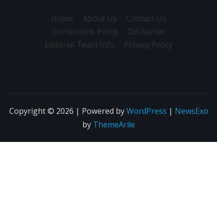
Home
About Us
Contact Us
Corrections Policy
Disclaimer
Editorial Team Info
Privacy Policy
Copyright © 2026 | Powered by
WordPress
|
NewsExo
by
ThemeArile