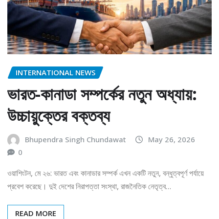
INTERNATIONAL NEWS
ভারত-কানাডা সম্পর্কের নতুন অধ্যায়:
উচ্চায়ুক্তের বক্তব্য
Bhupendra Singh Chundawat
May 26, 2026
0
ওয়াশিংটন, মে ২৬: ভারত এবং কানাডার সম্পর্ক এখন একটি নতুন, বন্ধুত্বপূর্ণ পর্যায়ে
প্রবেশ করেছে। দুই দেশের নিরাপত্তা সংস্থা, রাজনৈতিক নেতৃত্ব…
READ MORE