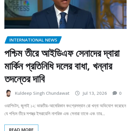
INTERNATIONAL NEWS
পশ্চিম তীরে আইডিএফ সেনাদের দ্বারা
মার্কিন প্রতিনিধি দলের বাধা, খন্নার
তদন্তের দাবি
Kuldeep Singh Chundawat
Jul 13, 2026
0
ওয়াশিংটন, জুলাই ১২: ভারতীয়-আমেরিকান কংগ্রেসম্যান রো খন্না অভিযোগ করেছেন
যে পশ্চিম তীরে সশস্ত্র ইসরায়েলি নাগরিক এবং সেনারা তাকে এবং তার…
READ MORE