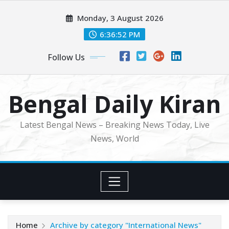
Skip
Monday, 3 August 2026
to
content
6:36:53 PM
Follow Us
Bengal Daily Kiran
Latest Bengal News – Breaking News Today, Live
News, World
Home
Archive by category "International News"