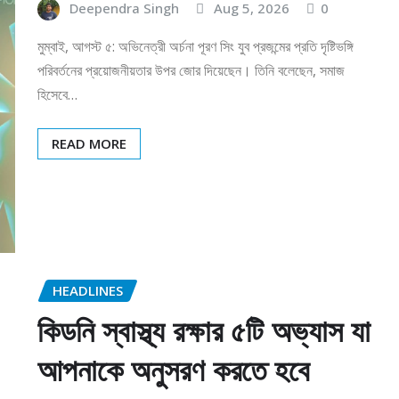
Deependra Singh
Aug 5, 2026
0
মুম্বাই, আগস্ট ৫: অভিনেত্রী অর্চনা পূরণ সিং যুব প্রজন্মের প্রতি দৃষ্টিভঙ্গি
পরিবর্তনের প্রয়োজনীয়তার উপর জোর দিয়েছেন। তিনি বলেছেন, সমাজ
হিসেবে…
READ MORE
HEADLINES
কিডনি স্বাস্থ্য রক্ষার ৫টি অভ্যাস যা
আপনাকে অনুসরণ করতে হবে