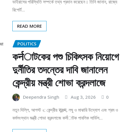
ভাইরাসের পরিস্থিতি সম্পর্কে তথ্য প্রদান করেছেন। তিনি জানান, রাজ্যে
রিপোর্ট…
READ MORE
POLITICS
কर्नাটকের পশু চিকিৎসক নিয়োগে
দুর্নীতির তদন্তের দাবি জানালেন
কেন্দ্রীয় মন্ত্রী শোভা করন্দলাজে
Deependra Singh
Aug 3, 2026
0
নতুন দিল্লি, আগস্ট ২: কেন্দ্রীয় सूक्ष्म, লঘু ও মাঝারি উদ্যোগ এবং শ্রম ও
কর্মসংস্থান মন্ত্রী শোভা করন্দলাজে কर्नাটক পাবলিক সার্ভিস…