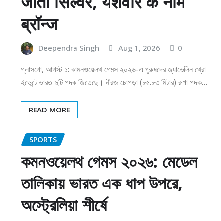
जीता सिल्वर, यशवीर के नाम
ब्रॉन्ज
Deependra Singh
Aug 1, 2026
0
গ্লাসগো, আগস্ট ১: কামনওয়েলথ গেমস ২০২৬-এ পুরুষদের জ্যাভেলিন থ্রো
ইভেন্টে ভারত দুটি পদক জিতেছে। নীরজ চোপড়া (৮৫.৮৩ মিটার) রূপা পদক…
READ MORE
SPORTS
কমনওয়েলথ গেমস ২০২৬: মেডেল
তালিকায় ভারত এক ধাপ উপরে,
অস্ট্রেলিয়া শীর্ষে