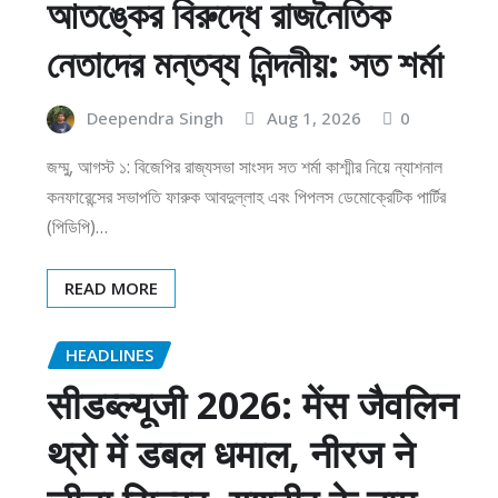
আতঙ্কের বিরুদ্ধে রাজনৈতিক
নেতাদের মন্তব্য নিন্দনীয়: সত শর্মা
Deependra Singh
Aug 1, 2026
0
জম্মু, আগস্ট ১: বিজেপির রাজ্যসভা সাংসদ সত শর্মা কাশ্মীর নিয়ে ন্যাশনাল
কনফারেন্সের সভাপতি ফারুক আবদুল্লাহ এবং পিপলস ডেমোক্রেটিক পার্টির
(পিডিপি)…
READ MORE
HEADLINES
सीडब्ल्यूजी 2026: मेंस जैवलिन
थ्रो में डबल धमाल, नीरज ने