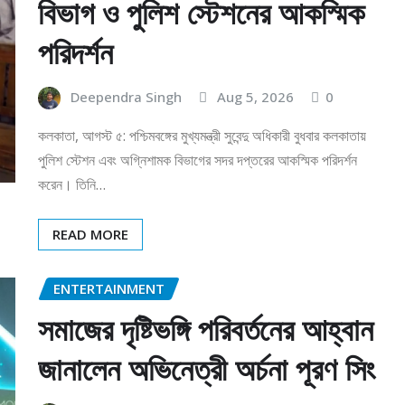
বিভাগ ও পুলিশ স্টেশনের আকস্মিক
পরিদর্শন
Deependra Singh
Aug 5, 2026
0
কলকাতা, আগস্ট ৫: পশ্চিমবঙ্গের মুখ্যমন্ত্রী সুবেন্দু অধিকারী বুধবার কলকাতায়
পুলিশ স্টেশন এবং অগ্নিশামক বিভাগের সদর দপ্তরের আকস্মিক পরিদর্শন
করেন। তিনি…
READ MORE
ENTERTAINMENT
সমাজের দৃষ্টিভঙ্গি পরিবর্তনের আহ্বান
জানালেন অভিনেত্রী অর্চনা পূরণ সিং