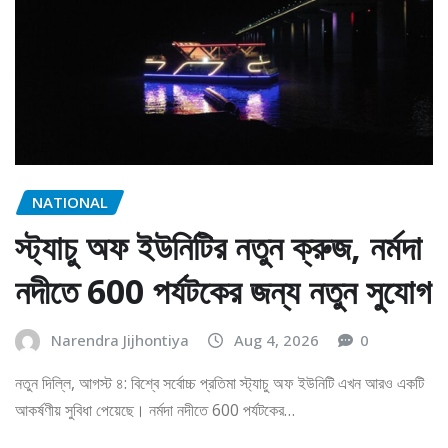
NATIONAL
স্ট্যাচু অফ ইউনিটির নতুন ক্রুজ, নর্মদা
নদীতে 600 পর্যটকের জন্য নতুন সুযোগ
Narendra Jijhontiya
Aug 4, 2026
0
নতুন দিল্লি, আগস্ট ৪: বিশ্বে সর্বোচ্চ প্রতিমা স্ট্যাচু অফ ইউনিটি এখন আরও একটি
আকর্ষণীয় সুবিধা পেয়েছে। নর্মদা নদীতে 600 পর্যটকের…