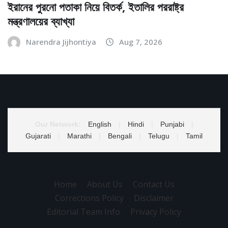
ইরানের পুরনো পতাকা নিয়ে বিতর্ক, ইতালির পররাষ্ট্র
মন্ত্রণালয়ের ব্যাখ্যা
Narendra Jijhontiya
Aug 7, 2026
Our Network:
English
|
Hindi
|
Punjabi
|
Gujarati
|
Marathi
|
Bengali
|
Telugu
|
Tamil
Home
About Us
Contact Us
Corrections Policy
Disclaimer
Editorial Team Info
Privacy Policy