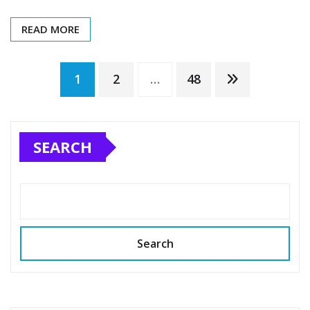
READ MORE
Posts
1
2
…
48
pagination
SEARCH
Search