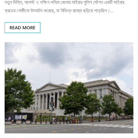
নতুন দিল্লি, আগস্ট ৭: দক্ষিণ-পশ্চিম জেলার সাইবার পুলিশ স্টেশন একটি সাইবার
ফ্রডের গোষ্ঠীকে উদঘাটন করেছে, যা বিভিন্ন রাজ্যে ছড়িয়ে পড়েছিল।…
READ MORE