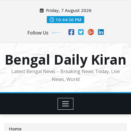
Skip
Friday, 7 August 2026
to
content
10:44:38 PM
Follow Us
Bengal Daily Kiran
Latest Bengal News – Breaking News Today, Live
News, World
Home