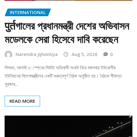
INTERNATIONAL
पुर्तগালের প্রধানমন্ত্রী দেশের অভিবাসন
মডেলকে সেরা হিসেবে দাবি করেছেন
Narendra Jijhontiya
Aug 5, 2026
0
লিসবন, আগস্ট ৫: স্পেনের সিউটা অভিবাসী সংকট নিয়ে মঙ্গলবার ইউরোপীয়
ইউনিয়নের বিদেশমন্ত্রীদের একটি গুরুত্বপূর্ণ বৈঠক অনুষ্ঠিত হয়। বৈঠকে সীমান্ত
সুরক্ষার…
READ MORE