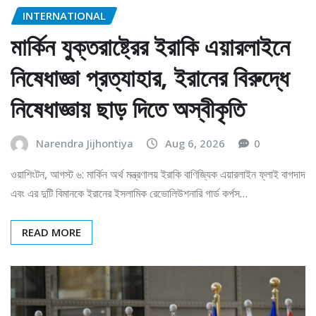
INTERNATIONAL
মার্কিন যুক্তরাষ্ট্রের ইরাকি এয়ারলাইনে
নিষেধাজ্ঞা প্রত্যাহার, ইরানের বিরুদ্ধে
নিষেধাজ্ঞায় ছাড় দিতে অস্বীকৃতি
Narendra Jijhontiya
Aug 6, 2026
0
ওয়াশিংটন, আগস্ট ৬: মার্কিন অর্থ মন্ত্রণালয় ইরাকি বাণিজ্যিক এয়ারলাইন ফ্লাই বাগদাদ
এবং এর দুটি বিমানকে ইরানের ইসলামিক রেভোলিউশনারি গার্ড কর্পস…
READ MORE