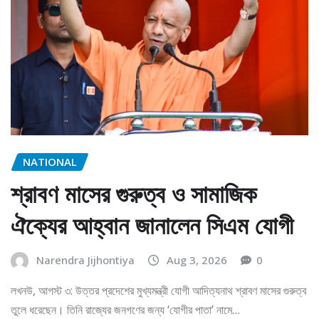
NATIONAL
শ্রাবণ মাসের গুরুত্ব ও সামাজিক
ঐক্যের আহ্বান জানালেন সিএম যোগী
Narendra Jijhontiya
Aug 3, 2026
0
লখনউ, আগস্ট ৩: উত্তর প্রদেশের মুখ্যমন্ত্রী যোগী আদিত্যনাথ শ্রাবণ মাসের গুরুত্ব
তুলে ধরেছেন। তিনি রাজ্যের জনগণের জন্য ‘যোগীর পাতা’ নামে…