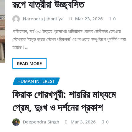
রূপে যাত্রীরা উচ্ছ্বসিত
Narendra Jijhontiya
Mar 23, 2026
0
গাজিয়াবাদ, মার্চ ২৩: উত্তর প্রদেশের গাজিয়াবাদ জেলার মোদীনগর রেলওয়ে
স্টেশনকে ‘অমৃত ভারত স্টেশন পরিকল্পনা’ এর আওতায় সম্পূর্ণরূপে পুনর্নির্মাণ করা
হয়েছে।…
READ MORE
HUMAN INTEREST
ফিরাক গোরখপুরী: শায়রির মাধ্যমে
প্রেম, দুঃখ ও দর্শনের প্রকাশ
Deependra Singh
Mar 3, 2026
0