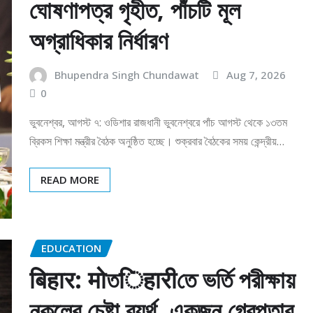
ঘোষণাপত্র গৃহীত, পাঁচটি মূল
অগ্রাধিকার নির্ধারণ
Bhupendra Singh Chundawat
Aug 7, 2026
0
ভুবনেশ্বর, আগস্ট ৭: ওডিশার রাজধানী ভুবনেশ্বরে পাঁচ আগস্ট থেকে ১৩তম
ব্রিকস শিক্ষা মন্ত্রীর বৈঠক অনুষ্ঠিত হচ্ছে। শুক্রবার বৈঠকের সময় কেন্দ্রীয়…
READ MORE
EDUCATION
बिहार: मोতिहारीতে ভর্তি পরীক্ষায়
নকলের চেষ্টা ব্যর্থ, একজন গ্রেপ্তার