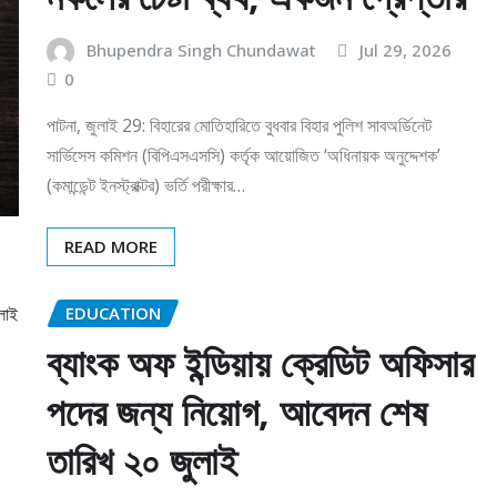
Bhupendra Singh Chundawat
Jul 29, 2026
0
পাটনা, জুলাই 29: বিহারের মোতিহারিতে বুধবার বিহার পুলিশ সাবঅর্ডিনেট
সার্ভিসেস কমিশন (বিপিএসএসসি) কর্তৃক আয়োজিত ‘অধিনায়ক অনুদ্দেশক’
(কমান্ডেন্ট ইনস্ট্রাক্টর) ভর্তি পরীক্ষার…
READ MORE
EDUCATION
ব্যাংক অফ ইন্ডিয়ায় ক্রেডিট অফিসার
পদের জন্য নিয়োগ, আবেদন শেষ
তারিখ ২০ জুলাই