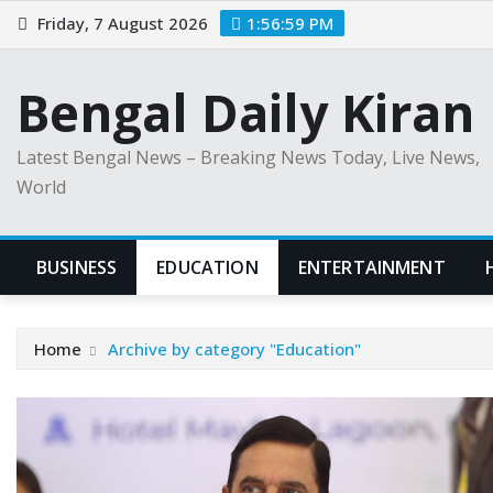
Skip
Friday, 7 August 2026
1:57:00 PM
to
content
Bengal Daily Kiran
Latest Bengal News – Breaking News Today, Live News,
World
BUSINESS
EDUCATION
ENTERTAINMENT
Home
Archive by category "Education"