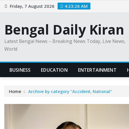
Skip
Friday, 7 August 2026
4:23:27 AM
to
content
Bengal Daily Kiran
Latest Bengal News – Breaking News Today, Live News,
World
BUSINESS
EDUCATION
ENTERTAINMENT
Home
Archive by category "Accident, National"