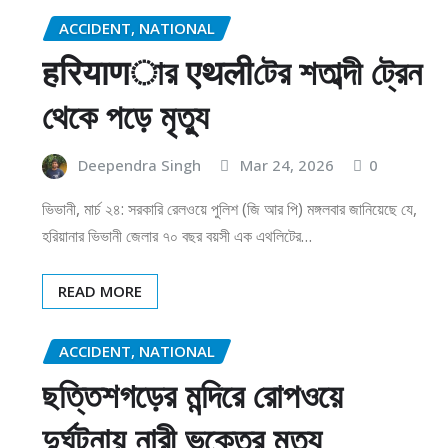
ACCIDENT, NATIONAL
हरियाणার एथलीটের শতাব্দী ট্রেন
থেকে পড়ে মৃত্যু
Deependra Singh
Mar 24, 2026
0
ভিভানী, মার্চ ২৪: সরকারি রেলওয়ে পুলিশ (জি আর পি) মঙ্গলবার জানিয়েছে যে,
হরিয়ানার ভিভানী জেলার ৭০ বছর বয়সী এক এথলিটের…
READ MORE
ACCIDENT, NATIONAL
ছত্তিশগড়ের মন্দিরে রোপওয়ে
দুর্ঘটনায় নারী ভক্তের মৃত্যু