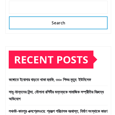
Search
RECENT POSTS
কঙ্গোতে ইবোলার বাড়তে থাকা হুমকি, ৩৩০ শিশুর মৃত্যু: ইউনিসেফ
সাধু-सন্তদের নিন্দা, মৌলানা রশিদীর মন্তব্যকে সামাজিক সম্প্রীতির বিরুদ্ধে
অভিযোগ
লখনউ-কানপুর এক্সপ্রেসওয়ে: প্রকল্প পরিচালক বরখাস্ত, নির্মাণ সংস্থাকে কারণ