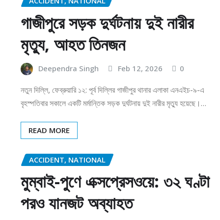
ACCIDENT, NATIONAL
গাজীপুরে সড়ক দুর্ঘটনায় দুই নারীর
মৃত্যু, আহত তিনজন
Deependra Singh
Feb 12, 2026
0
নতুন দিল্লি, ফেব্রুয়ারি ১২: পূর্ব দিল্লির গাজীপুর থানার এলাকা এনএইচ-৯-এ
বৃহস্পতিবার সকালে একটি মর্মান্তিক সড়ক দুর্ঘটনায় দুই নারীর মৃত্যু হয়েছে।…
READ MORE
ACCIDENT, NATIONAL
মুম্বাই-পুণে এক্সপ্রেসওয়ে: ৩২ ঘণ্টা
পরও যানজট অব্যাহত