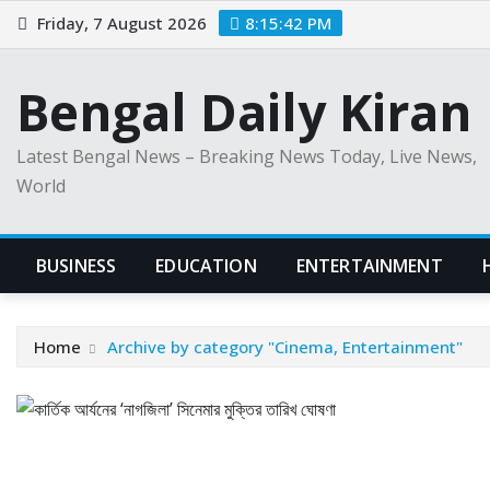
Skip
Friday, 7 August 2026
8:15:43 PM
to
content
Bengal Daily Kiran
Latest Bengal News – Breaking News Today, Live News,
World
BUSINESS
EDUCATION
ENTERTAINMENT
Home
Archive by category "Cinema, Entertainment"