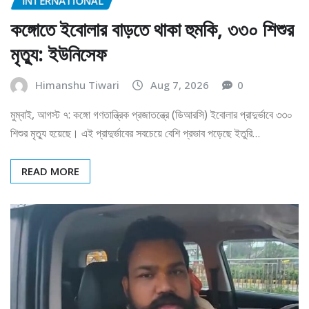
কঙ্গোতে ইবোলার বাড়তে থাকা হুমকি, ৩৩০ শিশুর
মৃত্যু: ইউনিসেফ
Himanshu Tiwari
Aug 7, 2026
0
মুম্বাই, আগস্ট ৭: কঙ্গো গণতান্ত্রিক প্রজাতন্ত্রে (ডিআরসি) ইবোলার প্রাদুর্ভাবে ৩৩০
শিশুর মৃত্যু হয়েছে। এই প্রাদুর্ভাবের সবচেয়ে বেশি প্রভাব পড়েছে ইতুরি…
READ MORE