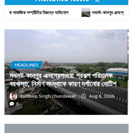
লখনউ-কানপুর এক্সপ্রেসওয়ে: প্রকল্প পরিচালক বরখাস্ত, নির্মাণ সংস্থাকে কারণ দর্শানোর
HEADLINES
গুলোর বাধা দেওয়ার অভিযোগ
দিল্লি পুলিশের সাইবা
ালের
৪ জন গ্রেফতার
ari
Aug 6, 2026
0
Narendra Jijhonti