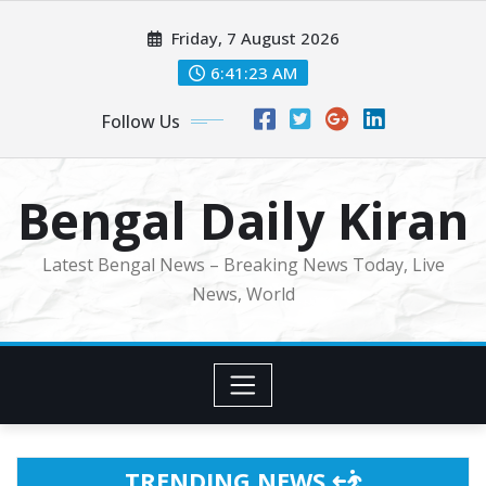
Skip
Friday, 7 August 2026
to
content
6:41:25 AM
Follow Us
Bengal Daily Kiran
Latest Bengal News – Breaking News Today, Live
News, World
TRENDING NEWS