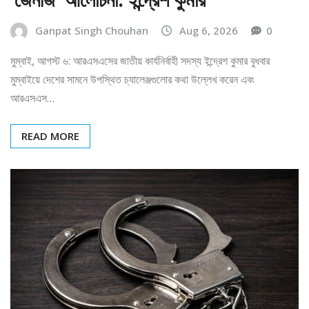
Ganpat Singh Chouhan
Aug 6, 2026
0
মুম্বাই, আগস্ট ৬: আরএসএসের জাতীয় কার্যনির্বাহী সদস্য ইন্দ্রেশ কুমার বুধবার
মুম্বাইয়ে দেশের সামনে উপস্থিত চ্যালেঞ্জগুলোর কথা উল্লেখ করেন এবং
আরএসএস…
READ MORE