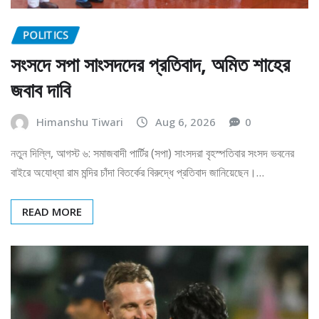
POLITICS
সংসদে সপা সাংসদদের প্রতিবাদ, অমিত শাহের
জবাব দাবি
Himanshu Tiwari
Aug 6, 2026
0
নতুন দিল্লি, আগস্ট ৬: সমাজবাদী পার্টির (সপা) সাংসদরা বৃহস্পতিবার সংসদ ভবনের
বাইরে অযোধ্যা রাম মন্দির চাঁদা বিতর্কের বিরুদ্ধে প্রতিবাদ জানিয়েছেন।…
READ MORE