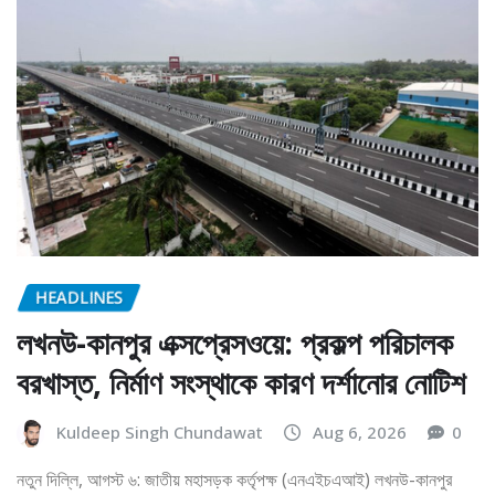
HEADLINES
লখনউ-কানপুর এক্সপ্রেসওয়ে: প্রকল্প পরিচালক
বরখাস্ত, নির্মাণ সংস্থাকে কারণ দর্শানোর নোটিশ
Kuldeep Singh Chundawat
Aug 6, 2026
0
নতুন দিল্লি, আগস্ট ৬: জাতীয় মহাসড়ক কর্তৃপক্ষ (এনএইচএআই) লখনউ-কানপুর