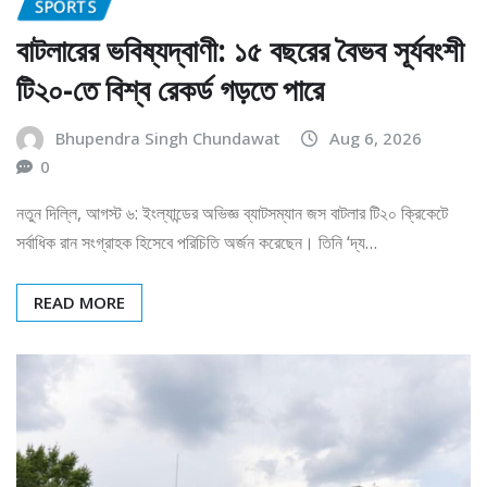
বাটলারের ভবিষ্যদ্বাণী: ১৫ বছরের বৈভব সূর্যবংশী
টি২০-তে বিশ্ব রেকর্ড গড়তে পারে
Bhupendra Singh Chundawat
Aug 6, 2026
0
নতুন দিল্লি, আগস্ট ৬: ইংল্যান্ডের অভিজ্ঞ ব্যাটসম্যান জস বাটলার টি২০ ক্রিকেটে
সর্বাধিক রান সংগ্রাহক হিসেবে পরিচিতি অর্জন করেছেন। তিনি ‘দ্য…
READ MORE