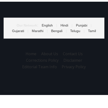
Our Network:
English
|
Hindi
|
Punjabi
|
Gujarati
|
Marathi
|
Bengali
|
Telugu
|
Tamil
Home
About Us
Contact Us
Corrections Policy
Disclaimer
Editorial Team Info
Privacy Policy
Copyright © 2026 | Powered by
WordPress
|
NewsExo
by
ThemeArile