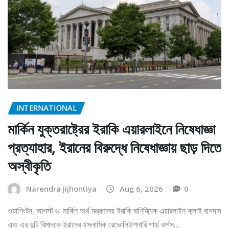
INTERNATIONAL
মার্কিন যুক্তরাষ্ট্রের ইরাকি এয়ারলাইনে নিষেধাজ্ঞা
প্রত্যাহার, ইরানের বিরুদ্ধে নিষেধাজ্ঞায় ছাড় দিতে
অস্বীকৃতি
Narendra Jijhontiya
Aug 6, 2026
0
ওয়াশিংটন, আগস্ট ৬: মার্কিন অর্থ মন্ত্রণালয় ইরাকি বাণিজ্যিক এয়ারলাইন ফ্লাই বাগদাদ
এবং এর দুটি বিমানকে ইরানের ইসলামিক রেভোলিউশনারি গার্ড কর্পস…