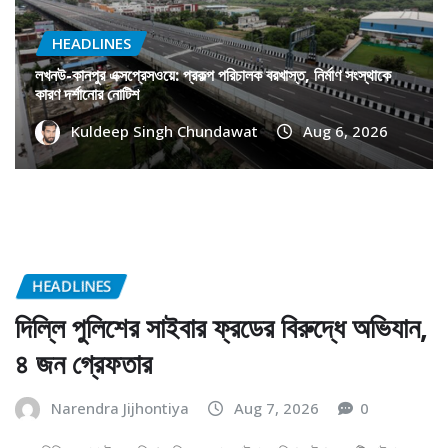
HEADLINES
লখনউ-কানপুর এক্সপ্রেসওয়ে: প্রকল্প পরিচালক বরখাস্ত, নির্মাণ সংস্থাকে
কারণ দর্শানোর নোটিশ
Kuldeep Singh Chundawat
Aug 6, 2026
HEADLINES
দিল্লি পুলিশের সাইবার ফ্রডের বিরুদ্ধে অভিযান,
৪ জন গ্রেফতার
Narendra Jijhontiya
Aug 7, 2026
0
নতুন দিল্লি, আগস্ট ৭: দক্ষিণ-পশ্চিম জেলার সাইবার পুলিশ স্টেশন একটি সাইবার