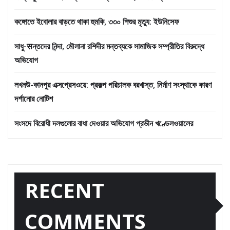
কঙ্গোতে ইবোলার বাড়তে থাকা হুমকি, ৩৩০ শিশুর মৃত্যু: ইউনিসেফ
সাধু-सন্তদের নিন্দা, মৌলানা রশিদীর মন্তব্যকে সামাজিক সম্প্রীতির বিরুদ্ধে
অভিযোগ
লখনউ-কানপুর এক্সপ্রেসওয়ে: প্রকল্প পরিচালক বরখাস্ত, নির্মাণ সংস্থাকে কারণ
দর্শানোর নোটিশ
সংসদে বিরোধী দলগুলোর বাধা দেওয়ার অভিযোগ প্রভীন খণ্ডেলওয়ালের
RECENT
COMMENTS