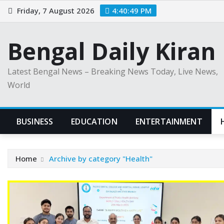
Skip
Friday, 7 August 2026
4:40:50 PM
to
content
Bengal Daily Kiran
Latest Bengal News – Breaking News Today, Live News,
World
BUSINESS
EDUCATION
ENTERTAINMENT
Home
Archive by category "Health"