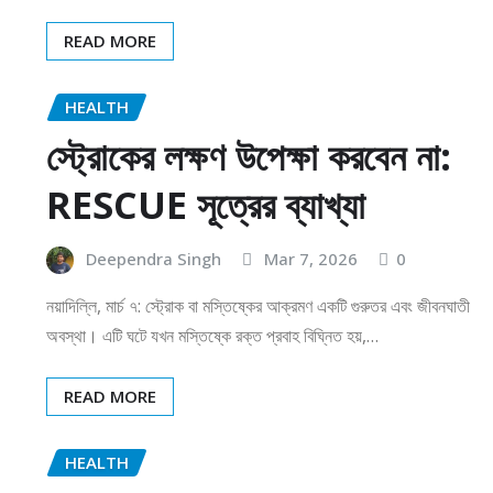
READ MORE
HEALTH
স্ট্রোকের লক্ষণ উপেক্ষা করবেন না:
RESCUE সূত্রের ব্যাখ্যা
Deependra Singh
Mar 7, 2026
0
নয়াদিল্লি, মার্চ ৭: স্ট্রোক বা মস্তিষ্কের আক্রমণ একটি গুরুতর এবং জীবনঘাতী
অবস্থা। এটি ঘটে যখন মস্তিষ্কে রক্ত প্রবাহ বিঘ্নিত হয়,…
READ MORE
HEALTH