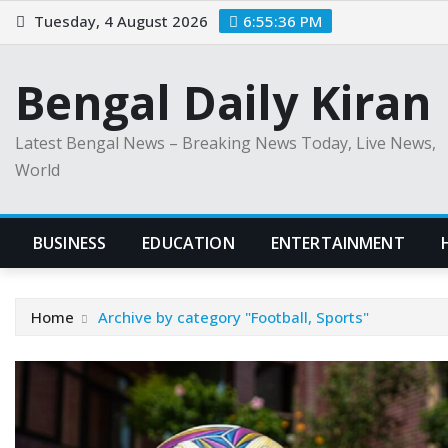
Skip
Tuesday, 4 August 2026
6:55:37 PM
to
content
Bengal Daily Kiran
Latest Bengal News – Breaking News Today, Live News,
World
BUSINESS
EDUCATION
ENTERTAINMENT
Home
Archive by category "Football, Sports"