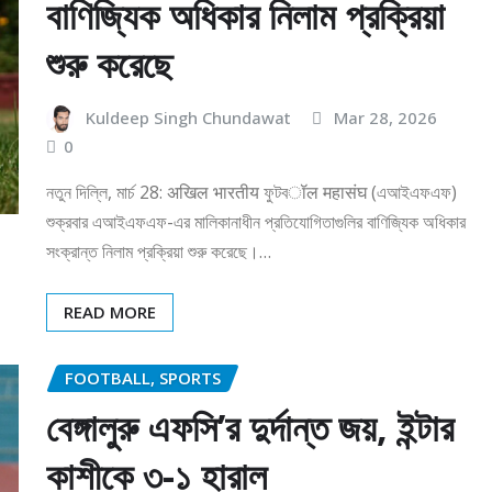
বাণিজ্যিক অধিকার নিলাম প্রক্রিয়া
শুরু করেছে
Kuldeep Singh Chundawat
Mar 28, 2026
0
নতুন দিল্লি, মার্চ 28: अखिल भारतीय ফুটবॉल महासंघ (এআইএফএফ)
শুক্রবার এআইএফএফ-এর মালিকানাধীন প্রতিযোগিতাগুলির বাণিজ্যিক অধিকার
সংক্রান্ত নিলাম প্রক্রিয়া শুরু করেছে।…
READ MORE
FOOTBALL, SPORTS
বেঙ্গালুরু এফসি’র দুর্দান্ত জয়, ইন্টার
কাশীকে ৩-১ হারাল