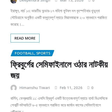
ইয়াঙ্গুন, মার্চ ১৩: ভারতীয় অন্ডার-১৭ মহিলা ফুটবল দল বৃহস্পতিবার থুভুন্না
স্টেডিয়ামে অনুষ্ঠিত একটি বন্ধুত্বপূর্ণ ম্যাচে মিয়ানমারকে ২-০ ব্যবধানে পরাজিত
করেছে।…
READ MORE
FOOTBALL, SPORTS
ফ্রিবুর্গের সেমিফাইনালে ওঠার নাটকীয়
জয়
Himanshu Tiwari
Feb 11, 2026
0
বার্লিন, ফেব্রুয়ারি ১১: এসসি ফ্রিবুর্গ একটি উত্তেজনাপূর্ণ ম্যাচে হার্থা বিএসসিকে
পেনাল্টি শুটআউটে ৬-৫ ব্যবধানে পরাজিত করে জার্মান কাপের সেমিফাইনালে
পৌঁছেছে।…