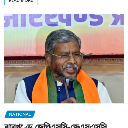
NATIONAL
ঝারখণ্ডে জেপিএসসি-জেএসএসসি