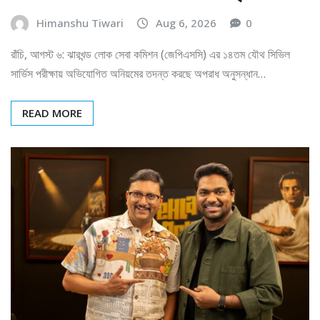
Himanshu Tiwari
Aug 6, 2026
0
রাঁচি, আগস্ট ৬: ঝারখন্ড লোক সেবা কমিশন (জেপিএসসি) এর ১৪তম যৌথ সিভিল
সার্ভিস পরীক্ষায় অভিযোগিত অনিয়মের তদন্ত করছে অপরাধ অনুসন্ধান…
READ MORE