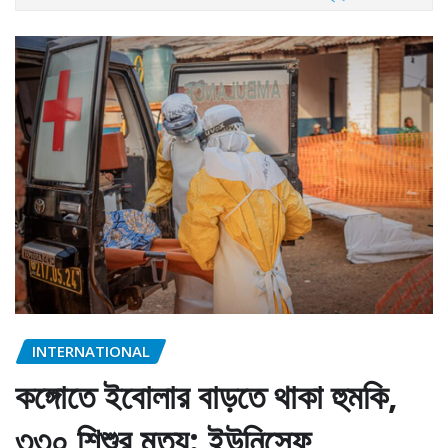
INTERNATIONAL
কঙ্গোতে ইবোলার বাড়তে থাকা হুমকি,
৩৩০ শিশুর মৃত্যু: ইউনিসেফ