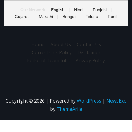
Our Network:
English
|
Hindi
|
Punjabi
|
Gujarati
|
Marathi
|
Bengali
|
Telugu
|
Tamil
Home
About Us
Contact Us
Corrections Policy
Disclaimer
Editorial Team Info
Privacy Policy
Copyright © 2026 | Powered by
WordPress
|
NewsExo
by
ThemeArile