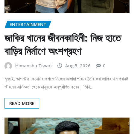
ENTERTAINMENT
জাকির খানের জীবনকাহিনী: নিজ হাতে
বাড়ির নির্মাণে অংশগ্রহণ
Himanshu Tiwari
Aug 5, 2026
0
মুম্বাই, আগস্ট ৫: কমেডির জগতে নিজের আলাদা পরিচয় তৈরি করা জাকির খান প্রায়ই
জীবনের অভিজ্ঞতা থেকে মানুষকে অনুপ্রাণিত করেন। তিনি…
READ MORE