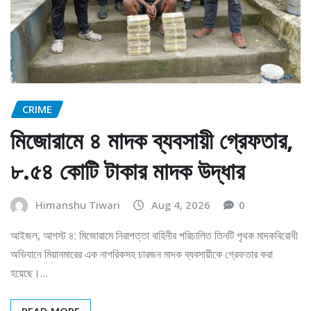
CRIME
মিজোরামে ৪ মাদক ব্যবসায়ী গ্রেফতার,
৮.৫৪ কোটি টাকার মাদক উদ্ধার
Himanshu Tiwari
Aug 4, 2026
0
আইজল, আগস্ট ৪: মিজোরামে নিরাপত্তা বাহিনীর পরিচালিত তিনটি পৃথক মাদকবিরোধী
অভিযানে মিয়ানমারের এক নাগরিকসহ চারজন মাদক ব্যবসায়ীকে গ্রেফতার করা
হয়েছে।…
READ MORE