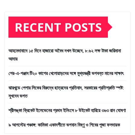
RECENT POSTS
আহমেদাবাদে ১৫ দিনে হাজারো অবৈধ দখল উচ্ছেদ, ৮.৬২ লক্ষ টাকা জরিমানা
আদায়
শের-এ-পঞ্জাব টি২০ কাপের খেলোয়াড়দের সঙ্গে মুখ্যমন্ত্রী ভগবন্ত মানের সাক্ষাৎ
ঝারখন্ডে পেপার লিকের বিরুদ্ধে ছাত্রদের প্রতিবাদ, সরকারের প্রতিশ্রুতি স্পষ্ট:
সুখদেব ভগত
শ্রীলঙ্কা ক্রিকেট ইলেভেনের প্রথম ইনিংসে ৮ উইকেট হারিয়ে ৩৬৩ রান ঘোষণা
৯ আগস্টের পঞ্চাঙ্গ: কামিকা একাদশীতে ভগবান বিষ্ণু ও শিবের পূজা ফলদায়ক