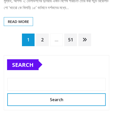
মুম্বাই, আগস্ট ২: টেলিভিশনের দুনিয়ায় একটি বিশেষ পরিচিতি তৈরি করা স্টান্ট রিয়েলিটি
শো ‘খতরো কে খিলাড়ি ১৫’ বর্তমানে দর্শকদের মধ্যে…
READ MORE
Posts
1
2
…
51
pagination
SEARCH
Search