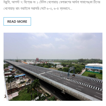
টরন্টো, আগস্ট ৭: বিশ্বের নং ১ টেনিস খেলোয়াড় বেলারুশের আর্যনা সাবালেঙ্কা চীনের
খেলোয়াড় ঝাং শুয়াইকে সরাসরি সেটে ৬-৩, ৬-৪ ব্যবধানে…
READ MORE