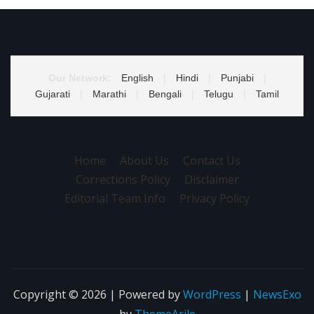
Our Network:
English
|
Hindi
|
Punjabi
|
Gujarati
|
Marathi
|
Bengali
|
Telugu
|
Tamil
Home
About Us
Contact Us
Corrections Policy
Disclaimer
Editorial Team Info
Privacy Policy
Copyright © 2026 | Powered by
WordPress
|
NewsExo