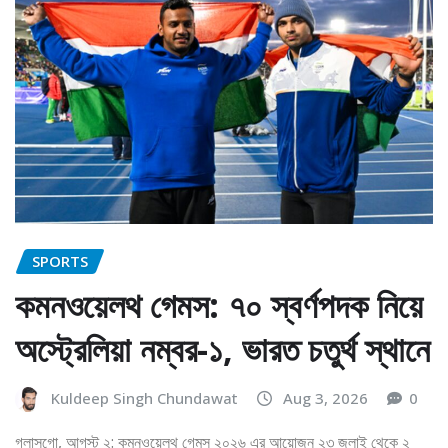
SPORTS
কমনওয়েলথ গেমস: ৭০ স্বর্ণপদক নিয়ে
অস্ট্রেলিয়া নম্বর-১, ভারত চতুর্থ স্থানে
Kuldeep Singh Chundawat
Aug 3, 2026
0
গ্লাসগো, আগস্ট ২: কমনওয়েলথ গেমস ২০২৬ এর আয়োজন ২৩ জুলাই থেকে ২