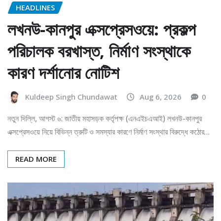
HEADLINES
লখনউ-কানপুর এক্সপ্রেসওয়ে: প্রকল্প
পরিচালক বরখাস্ত, নির্মাণ সংস্থাকে
কারণ দর্শানোর নোটিশ
Kuldeep Singh Chundawat
Aug 6, 2026
0
নতুন দিল্লি, আগস্ট ৬: জাতীয় মহাসড়ক কর্তৃপক্ষ (এনএইচএআই) লখনউ-কানপুর
এক্সপ্রেসওয়ে নিয়ে বিভিন্ন ত্রুটি ও সমস্যার কারণে নির্মাণ সংস্থার বিরুদ্ধে কঠোর…
READ MORE