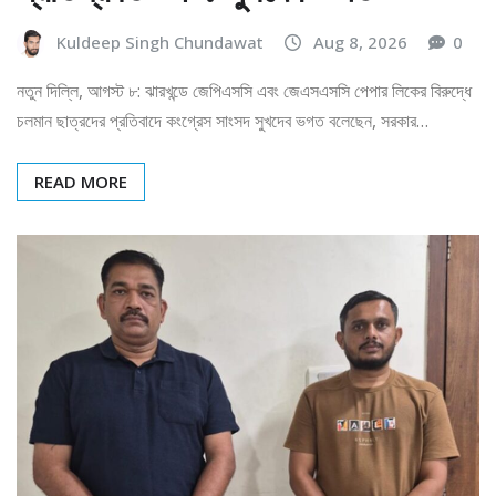
Kuldeep Singh Chundawat
Aug 8, 2026
0
নতুন দিল্লি, আগস্ট ৮: ঝারখন্ডে জেপিএসসি এবং জেএসএসসি পেপার লিকের বিরুদ্ধে
চলমান ছাত্রদের প্রতিবাদে কংগ্রেস সাংসদ সুখদেব ভগত বলেছেন, সরকার…
READ MORE