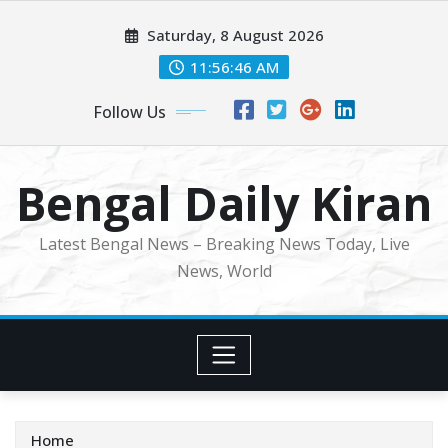
Skip
Saturday, 8 August 2026
to
content
11:56:48 AM
Follow Us
Bengal Daily Kiran
Latest Bengal News – Breaking News Today, Live
News, World
Home