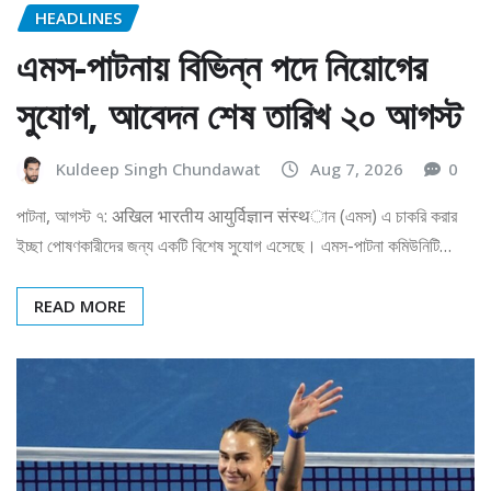
HEADLINES
এমস-পাটনায় বিভিন্ন পদে নিয়োগের
সুযোগ, আবেদন শেষ তারিখ ২০ আগস্ট
Kuldeep Singh Chundawat
Aug 7, 2026
0
পাটনা, আগস্ট ৭: अखिल भारतीय आयुर्विज्ञान संस्थান (এমস) এ চাকরি করার
ইচ্ছা পোষণকারীদের জন্য একটি বিশেষ সুযোগ এসেছে। এমস-পাটনা কমিউনিটি…
READ MORE