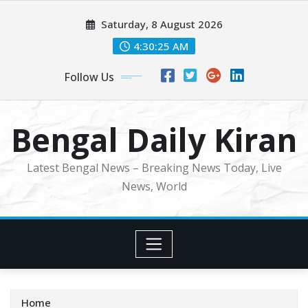
Skip
Saturday, 8 August 2026
to
content
4:30:27 AM
Follow Us
Bengal Daily Kiran
Latest Bengal News – Breaking News Today, Live
News, World
Home