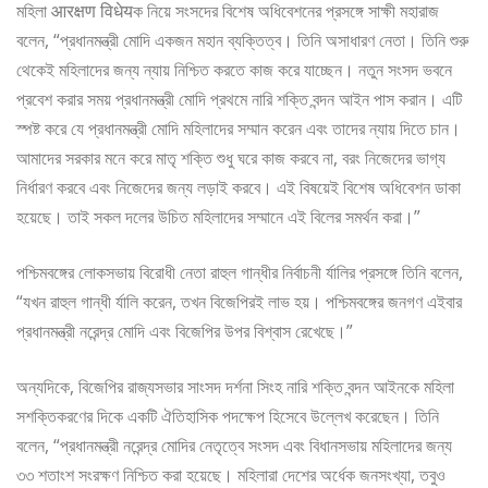
মহিলা आरक्षण विधेयক নিয়ে সংসদের বিশেষ অধিবেশনের প্রসঙ্গে সাক্ষী মহারাজ
বলেন, “প্রধানমন্ত্রী মোদি একজন মহান ব্যক্তিত্ব। তিনি অসাধারণ নেতা। তিনি শুরু
থেকেই মহিলাদের জন্য ন্যায় নিশ্চিত করতে কাজ করে যাচ্ছেন। নতুন সংসদ ভবনে
প্রবেশ করার সময় প্রধানমন্ত্রী মোদি প্রথমে নারি শক্তি বন্দন আইন পাস করান। এটি
স্পষ্ট করে যে প্রধানমন্ত্রী মোদি মহিলাদের সম্মান করেন এবং তাদের ন্যায় দিতে চান।
আমাদের সরকার মনে করে মাতৃ শক্তি শুধু ঘরে কাজ করবে না, বরং নিজেদের ভাগ্য
নির্ধারণ করবে এবং নিজেদের জন্য লড়াই করবে। এই বিষয়েই বিশেষ অধিবেশন ডাকা
হয়েছে। তাই সকল দলের উচিত মহিলাদের সম্মানে এই বিলের সমর্থন করা।”
পশ্চিমবঙ্গের লোকসভায় বিরোধী নেতা রাহুল গান্ধীর নির্বাচনী র্যালির প্রসঙ্গে তিনি বলেন,
“যখন রাহুল গান্ধী র্যালি করেন, তখন বিজেপিরই লাভ হয়। পশ্চিমবঙ্গের জনগণ এইবার
প্রধানমন্ত্রী নরেন্দ্র মোদি এবং বিজেপির উপর বিশ্বাস রেখেছে।”
অন্যদিকে, বিজেপির রাজ্যসভার সাংসদ দর্শনা সিংহ নারি শক্তি বন্দন আইনকে মহিলা
সশক্তিকরণের দিকে একটি ঐতিহাসিক পদক্ষেপ হিসেবে উল্লেখ করেছেন। তিনি
বলেন, “প্রধানমন্ত্রী নরেন্দ্র মোদির নেতৃত্বে সংসদ এবং বিধানসভায় মহিলাদের জন্য
৩৩ শতাংশ সংরক্ষণ নিশ্চিত করা হয়েছে। মহিলারা দেশের অর্ধেক জনসংখ্যা, তবুও