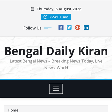
Skip
Thursday, 6 August 2026
to
content
3:24:03 AM
Follow Us
Bengal Daily Kiran
Latest Bengal News – Breaking News Today, Live
News, World
Home