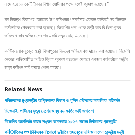
নামে ২,৫০০ কোটি টাকার বিশাল ঘোটালার পক্ষে যথেষ্ট প্রমাণ রয়েছে।”
মদ নিয়ন্ত্রণ বিভাগের ঘোটালায় উপ কমিশনার পদমর্যাদার একজন কর্মকর্তা সহ তিনজন
কর্মকর্তাকে গ্রেফতার করা হয়েছে। বিজেপির পক্ষ থেকে মন্ত্রী আর বি থিম্মাপুরের
জড়িত থাকার অভিযোগের পর একটি নতুন মোড় এসেছে।
কর্নাটক লোকায়ুক্তে মন্ত্রী থিম্মাপুরের বিরুদ্ধে অভিযোগও দায়ের করা হয়েছে। বিজেপি
নেতারা অভিযোগিত অডিও ক্লিপ প্রকাশ করেছেন যেখানে একজন কর্মকর্তাকে মন্ত্রীর
জন্য কমিশন দাবি করতে শোনা যাচ্ছে।
Related News
পশ্চিমবঙ্গের মুখ্যমন্ত্রীর অগ্নিশামক বিভাগ ও পুলিশ স্টেশনের আকস্মিক পরিদর্শন
ডি.ওয়াই. পাটিলের মৃত্যু দেশের জন্য বড় ক্ষতি: ভাই জগতাপ
বিজেপির আত্মনির্ভর ভারত সঙ্কল্প জনসভায় ২০২৭ সালের নির্বাচনের প্রস্তুতি
কर्नাটকের পশু চিকিৎসক নিয়োগে দুর্নীতির তদন্তের দাবি জানালেন কেন্দ্রীয় মন্ত্রী