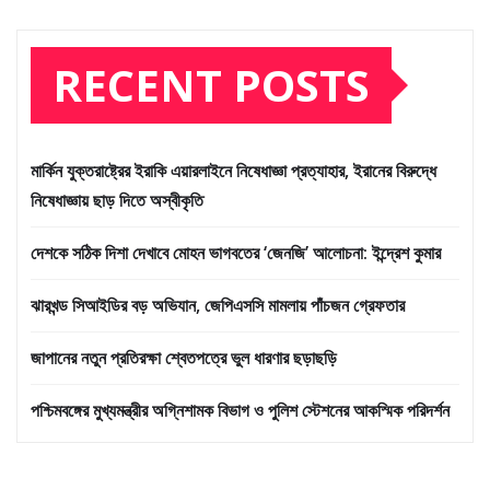
RECENT POSTS
মার্কিন যুক্তরাষ্ট্রের ইরাকি এয়ারলাইনে নিষেধাজ্ঞা প্রত্যাহার, ইরানের বিরুদ্ধে
নিষেধাজ্ঞায় ছাড় দিতে অস্বীকৃতি
দেশকে সঠিক দিশা দেখাবে মোহন ভাগবতের ‘জেনজি’ আলোচনা: ইন্দ্রেশ কুমার
ঝারখন্ড সিআইডির বড় অভিযান, জেপিএসসি মামলায় পাঁচজন গ্রেফতার
জাপানের নতুন প্রতিরক্ষা শ্বেতপত্রে ভুল ধারণার ছড়াছড়ি
পশ্চিমবঙ্গের মুখ্যমন্ত্রীর অগ্নিশামক বিভাগ ও পুলিশ স্টেশনের আকস্মিক পরিদর্শন