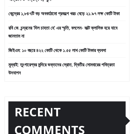
কেন্দ্রের ১,৮৪৭টি বড় অবকাঠামো প্রকল্পে খরচ বেড়ে ২১.৯৭ লক্ষ কোটি টাকা
রবি কে. চন্দ্রনের ‘দিল চাহতা হে’ এর স্মৃতি, বললেন- কাল্ট ক্লাসিক হয়ে যাবে
জানতাম না
জিইএম: ১০ বছরে ৪২২ কোটি থেকে ১.৫৫ লাখ কোটি টাকার ব্যবসা
মুম্বাই: তুংগারেশ্বর মন্দিরে ভক্তদের স্রোত, দ্বিতীয় সোমবারের পবিত্রতা
উদযাপন
RECENT
COMMENTS