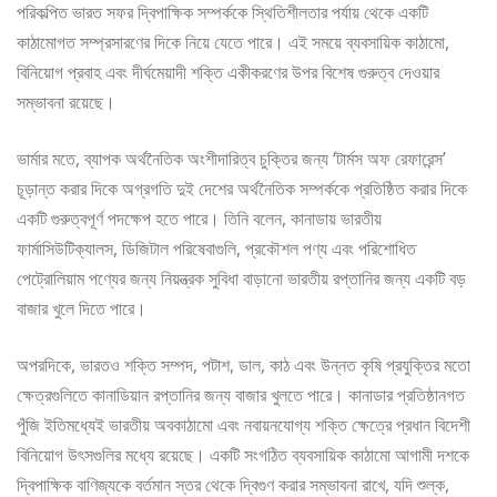
পরিকল্পিত ভারত সফর দ্বিপাক্ষিক সম্পর্ককে স্থিতিশীলতার পর্যায় থেকে একটি
কাঠামোগত সম্প্রসারণের দিকে নিয়ে যেতে পারে। এই সময়ে ব্যবসায়িক কাঠামো,
বিনিয়োগ প্রবাহ এবং দীর্ঘমেয়াদী শক্তি একীকরণের উপর বিশেষ গুরুত্ব দেওয়ার
সম্ভাবনা রয়েছে।
ভার্মার মতে, ব্যাপক অর্থনৈতিক অংশীদারিত্ব চুক্তির জন্য ‘টার্মস অফ রেফারেন্স’
চূড়ান্ত করার দিকে অগ্রগতি দুই দেশের অর্থনৈতিক সম্পর্ককে প্রতিষ্ঠিত করার দিকে
একটি গুরুত্বপূর্ণ পদক্ষেপ হতে পারে। তিনি বলেন, কানাডায় ভারতীয়
ফার্মাসিউটিক্যালস, ডিজিটাল পরিষেবাগুলি, প্রকৌশল পণ্য এবং পরিশোধিত
পেট্রোলিয়াম পণ্যের জন্য নিয়ন্ত্রক সুবিধা বাড়ানো ভারতীয় রপ্তানির জন্য একটি বড়
বাজার খুলে দিতে পারে।
অপরদিকে, ভারতও শক্তি সম্পদ, পটাশ, ডাল, কাঠ এবং উন্নত কৃষি প্রযুক্তির মতো
ক্ষেত্রগুলিতে কানাডিয়ান রপ্তানির জন্য বাজার খুলতে পারে। কানাডার প্রতিষ্ঠানগত
পুঁজি ইতিমধ্যেই ভারতীয় অবকাঠামো এবং নবায়নযোগ্য শক্তি ক্ষেত্রে প্রধান বিদেশী
বিনিয়োগ উৎসগুলির মধ্যে রয়েছে। একটি সংগঠিত ব্যবসায়িক কাঠামো আগামী দশকে
দ্বিপাক্ষিক বাণিজ্যকে বর্তমান স্তর থেকে দ্বিগুণ করার সম্ভাবনা রাখে, যদি শুল্ক,