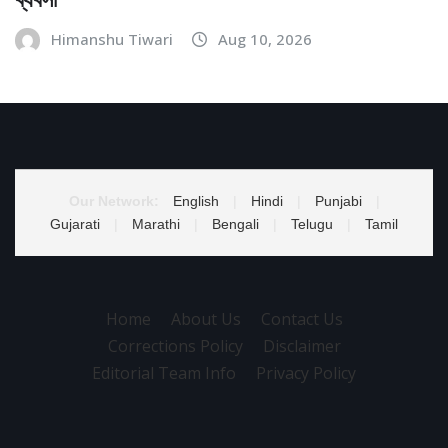
Himanshu Tiwari
Aug 10, 2026
Our Network:
English
|
Hindi
|
Punjabi
|
Gujarati
|
Marathi
|
Bengali
|
Telugu
|
Tamil
Home
About Us
Contact Us
Corrections Policy
Disclaimer
Editorial Team Info
Privacy Policy