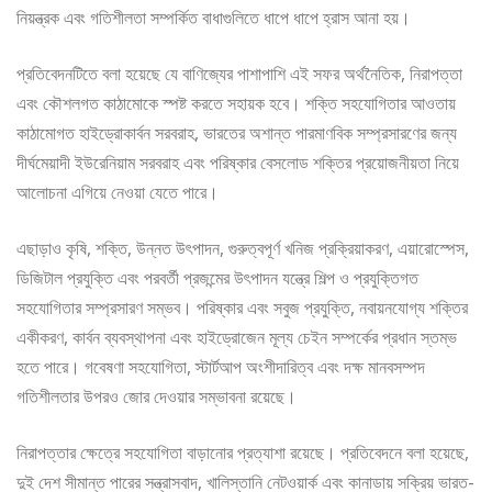
নিয়ন্ত্রক এবং গতিশীলতা সম্পর্কিত বাধাগুলিতে ধাপে ধাপে হ্রাস আনা হয়।
প্রতিবেদনটিতে বলা হয়েছে যে বাণিজ্যের পাশাপাশি এই সফর অর্থনৈতিক, নিরাপত্তা
এবং কৌশলগত কাঠামোকে স্পষ্ট করতে সহায়ক হবে। শক্তি সহযোগিতার আওতায়
কাঠামোগত হাইড্রোকার্বন সরবরাহ, ভারতের অশান্ত পারমাণবিক সম্প্রসারণের জন্য
দীর্ঘমেয়াদী ইউরেনিয়াম সরবরাহ এবং পরিষ্কার বেসলোড শক্তির প্রয়োজনীয়তা নিয়ে
আলোচনা এগিয়ে নেওয়া যেতে পারে।
এছাড়াও কৃষি, শক্তি, উন্নত উৎপাদন, গুরুত্বপূর্ণ খনিজ প্রক্রিয়াকরণ, এয়ারোস্পেস,
ডিজিটাল প্রযুক্তি এবং পরবর্তী প্রজন্মের উৎপাদন যন্ত্রে শিল্প ও প্রযুক্তিগত
সহযোগিতার সম্প্রসারণ সম্ভব। পরিষ্কার এবং সবুজ প্রযুক্তি, নবায়নযোগ্য শক্তির
একীকরণ, কার্বন ব্যবস্থাপনা এবং হাইড্রোজেন মূল্য চেইন সম্পর্কের প্রধান স্তম্ভ
হতে পারে। গবেষণা সহযোগিতা, স্টার্টআপ অংশীদারিত্ব এবং দক্ষ মানবসম্পদ
গতিশীলতার উপরও জোর দেওয়ার সম্ভাবনা রয়েছে।
নিরাপত্তার ক্ষেত্রে সহযোগিতা বাড়ানোর প্রত্যাশা রয়েছে। প্রতিবেদনে বলা হয়েছে,
দুই দেশ সীমান্ত পারের সন্ত্রাসবাদ, খালিস্তানি নেটওয়ার্ক এবং কানাডায় সক্রিয় ভারত-