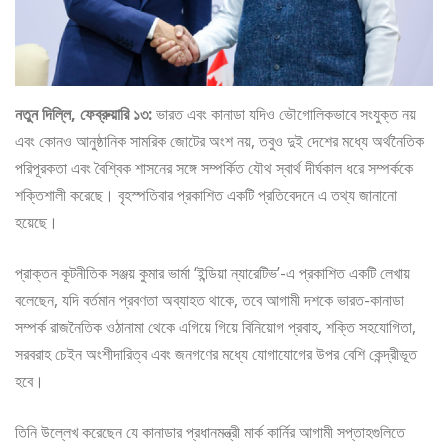
নতুন দিল্লি, ফেব্রুয়ারি ১৩:
ভারত এবং কানাডা যদিও ভৌগোলিকভাবে সংযুক্ত নয়
এবং কোনও আনুষ্ঠানিক সামরিক জোটের অংশ নয়, তবুও দুই দেশের মধ্যে অর্থনৈতিক
পরিপূরকতা এবং বৈশ্বিক শাসনের সঙ্গে সম্পর্কিত যৌথ স্বার্থ দীর্ঘকাল ধরে সম্পর্ককে
শক্তিশালী করেছে। বৃহস্পতিবার প্রকাশিত একটি প্রতিবেদনে এ তথ্য জানানো
হয়েছে।
প্রাক্তন কূটনীতিক সঞ্জয় কুমার ভার্মা ‘ইন্ডিয়া ন্যারেটিভ’-এ প্রকাশিত একটি লেখায়
বলেছেন, যদি বর্তমান প্রবণতা অব্যাহত থাকে, তবে আগামী দশকে ভারত-কানাডা
সম্পর্ক রাজনৈতিক ওঠানামা থেকে এগিয়ে গিয়ে বিনিয়োগ প্রবাহ, শক্তি সহযোগিতা,
সরবরাহ চেইন অংশীদারিত্ব এবং জনগণের মধ্যে যোগাযোগের উপর বেশি কেন্দ্রীভূত
হবে।
তিনি উল্লেখ করেছেন যে কানাডার প্রধানমন্ত্রী মার্ক কার্নির আগামী সপ্তাহগুলিতে