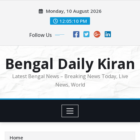
Skip
Monday, 10 August 2026
to
content
12:05:11 PM
Follow Us
Bengal Daily Kiran
Latest Bengal News – Breaking News Today, Live
News, World
Home