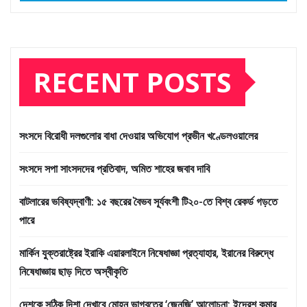
RECENT POSTS
সংসদে বিরোধী দলগুলোর বাধা দেওয়ার অভিযোগ প্রভীন খণ্ডেলওয়ালের
সংসদে সপা সাংসদদের প্রতিবাদ, অমিত শাহের জবাব দাবি
বাটলারের ভবিষ্যদ্বাণী: ১৫ বছরের বৈভব সূর্যবংশী টি২০-তে বিশ্ব রেকর্ড গড়তে
পারে
মার্কিন যুক্তরাষ্ট্রের ইরাকি এয়ারলাইনে নিষেধাজ্ঞা প্রত্যাহার, ইরানের বিরুদ্ধে
নিষেধাজ্ঞায় ছাড় দিতে অস্বীকৃতি
দেশকে সঠিক দিশা দেখাবে মোহন ভাগবতের ‘জেনজি’ আলোচনা: ইন্দ্রেশ কুমার