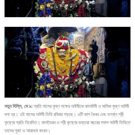
নতুন দিল্লি, মে ৯:
প্রতি মাসের কৃষ্ণ পক্ষের অষ্টমীকে কালাষ্টমী ও মাসিক কৃষ্ণ অষ্টমী
বলা হয়। এই মাসের অষ্টমী তিথি রবিবার পড়ছে। এটি কাল ভৈরব এবং ভগবান শ্রী
কৃষ্ণের প্রতি নিবেদিত। কালভৈরব ও শ্রী কৃষ্ণের ভক্তরা বছরের সকল অষ্টমী তিথিতে
তাদের পূজা ও আরাধনা করেন।