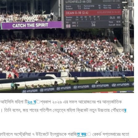
া আইসিসি মহিলা টি
২০ ব
িশ্বকাপ ২০২৬ এর সফল আয়োজনের পর আন্তর্জাতিক
ন। তিনি বলেন, জয় শাহের গতিশীল নেতৃত্বে মহিলা ক্রিকেট নতুন উচ্চতায় পৌঁছানো
র
াইনালে অস্ট্রেলিয়া ৭ উইকেটে ইংল্যান্ডকে পরাজি
ত কর
ে রেকর্ড সপ্তমবারের মতো