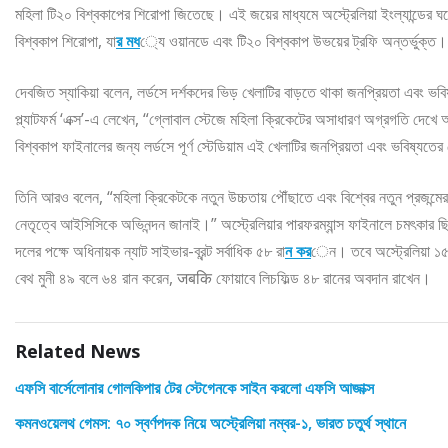
মহিলা টি২০ বিশ্বকাপের শিরোপা জিতেছে। এই জয়ের মাধ্যমে অস্ট্রেলিয়া ইংল্যান্ডের
বিশ্বকাপ শিরোপা, যা
র মধ
্যে ওয়ানডে এবং টি২০ বিশ্বকাপ উভয়ের ট্রফি অন্তর্ভুক্ত।
দেবজিত স্যাকিয়া বলেন, লর্ডসে দর্শকদের ভিড় খেলাটির বাড়তে থাকা জনপ্রিয়তা এবং ভব
প্ল্যাটফর্ম ‘এক্স’-এ লেখেন, “গ্লোবাল স্টেজে মহিলা ক্রিকেটের অসাধারণ অগ্রগতি দেখে আম
বিশ্বকাপ ফাইনালের জন্য লর্ডসে পূর্ণ স্টেডিয়াম এই খেলাটির জনপ্রিয়তা এবং ভবিষ্যতে
তিনি আরও বলেন, “মহিলা ক্রিকেটকে নতুন উচ্চতায় পৌঁছাতে এবং বিশ্বের নতুন প্রজন্মের
নেতৃত্বে আইসিসিকে অভিনন্দন জানাই।” অস্ট্রেলিয়ার পারফরম্যান্স ফাইনালে চমৎকার ছ
দলের পক্ষে অধিনায়ক ন্যাট সাইভার-ব্রন্ট সর্বাধিক ৫৮ রা
ন কর
েন। তবে অস্ট্রেলিয়া ১৫১
বেথ মুনী ৪৯ বলে ৬৪ রান করেন, जबकि ফোয়াবে লিচফিল্ড ৪৮ রানের অবদান রাখেন।
Related News
এফসি বার্সেলোনার গোলকিপার টের স্টেগেনকে সাইন করলো এফসি আজাক্স
কমনওয়েলথ গেমস: ৭০ স্বর্ণপদক নিয়ে অস্ট্রেলিয়া নম্বর-১, ভারত চতুর্থ স্থানে