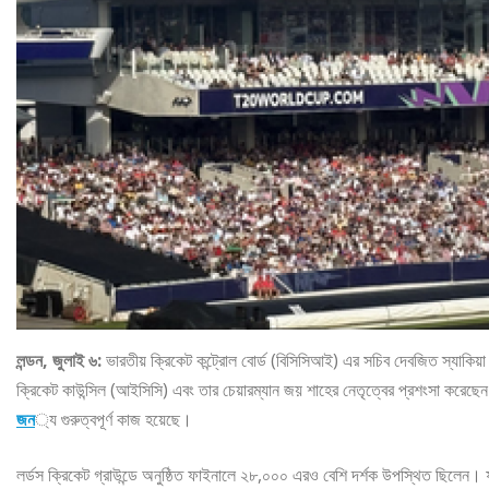
লন্ডন, জুলাই ৬:
ভারতীয় ক্রিকেট কন্ট্রোল বোর্ড (বিসিসিআই) এর সচিব দেবজিত স্যাকিয়
ক্রিকেট কাউন্সিল (আইসিসি) এবং তার চেয়ারম্যান জয় শাহের নেতৃত্বের প্রশংসা করেছে
জন
্য গুরুত্বপূর্ণ কাজ হয়েছে।
লর্ডস ক্রিকেট গ্রাউন্ডে অনুষ্ঠিত ফাইনালে ২৮,০০০ এরও বেশি দর্শক উপস্থিত ছিলেন। ফ