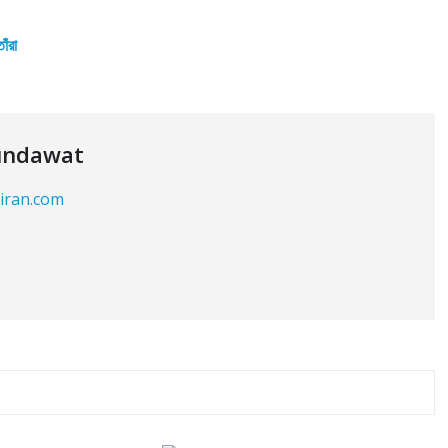
ঁরা
undawat
kiran.com