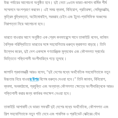
উচ্চ পর্যায়ের আলোচনা অনুষ্ঠিত হবে। দুই নেতা ১৬তম ভারত-জাপান বার্ষিক শীর্ষ
সম্মেলনে অংশগ্রহণ করবেন। এই সময় ব্যবসা, বিনিয়োগ, প্রতিরক্ষা, সেমিকন্ডাক্টর,
কৃত্রিম বুদ্ধিমত্তা, অটোমোবাইল, সরবরাহ চেইন এবং ইন্দো-প্যাসিফিক অঞ্চলের
নিরাপত্তা নিয়ে আলোচনা হবে।
ভারতে যাওয়ার আগে অনুষ্ঠিত এক প্রেস কনফারেন্সে সানে তাকাইচি বলেন, বর্তমান
বৈশ্বিক পরিস্থিতিতে ভারতের সঙ্গে সহযোগিতার গুরুত্ব ক্রমাগত বাড়ছে। তিনি
উল্লেখ করেন, দুই দেশ একসঙ্গে গণতান্ত্রিক মূল্যবোধ এবং কৌশলগত স্বার্থের
ভিত্তিতে শক্তিশালী অংশীদারিত্ব গড়ে তুলছে।
জাপানি প্রধানমন্ত্রী আরও বলেন, “দুই দেশের মধ্যে অর্থনৈতিক সহযোগিতাকে নতুন
উচ্চতায় নিয়ে যাওয়া
র উপর
বিশেষ গুরুত্ব দেওয়া হবে।” তিনি জানান, বিনিয়োগ,
ব্যবসা, অবকাঠামো, প্রযুক্তি এবং অন্যান্য কৌশলগত ক্ষেত্রে অংশীদারিত্বকে আরও
শক্তিশালী করার জন্য কার্যকর পদক্ষেপ নেওয়া হবে।
তাকাইচি আশাবাদী যে ভারত সফরটি দুই দেশের মধ্যে অর্থনৈতিক, কৌশলগত এবং
শিল্প সহযোগিতাকে নতুন গতি দেবে এবং পাবলিক ও প্রাইভেট সেক্টরের যৌথ