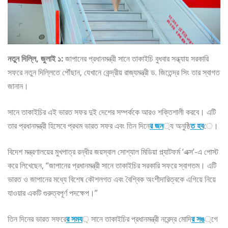
নতুন দিল্লি, জুলাই ১:
জাপানের প্রধানমন্ত্রী সানে তাকাইচি বুধবার সন্ধ্যায় সরকারি
সফরে নতুন দিল্লিতে পৌঁছান, যেখানে কেন্দ্রীয় রাজ্যমন্ত্রী ড. জিতেন্দ্র সিং তার স্বাগত
জানান।
সানে তাকাইচির এই ভারত সফর দুই দেশের সম্পর্ককে আরও শক্তিশালী করবে। এটি
তার প্রধানমন্ত্রী হিসেবে প্রথম ভারত সফর এবং তিন দিনে
র জন
্য অনুষ্ঠি
ত হব
ে।
বিদেশ মন্ত্রণালয়ের মুখপাত্র রন্ধীর জয়স্বাল সোশ্যাল মিডিয়া প্ল্যাটফর্ম ‘এক্স’-এ পোস্ট
করে লিখেছেন, “জাপানের প্রধানমন্ত্রী সানে তাকাইচির সরকারি সফরে স্বাগতম। এটি
ভারত ও জাপানের মধ্যে বিশেষ কৌশলগত এবং বৈশ্বিক অংশীদারিত্বকে এগিয়ে নিয়ে
যাওয়ার একটি গুরুত্বপূর্ণ পদক্ষেপ।”
তিন দিনের ভারত সফরে
র সময
় সানে তাকাইচির প্রধানমন্ত্রী নরেন্দ্র মোদি
র সঙ
্গে