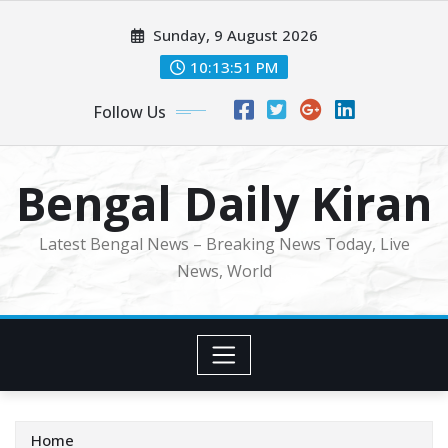
Skip
Sunday, 9 August 2026
to
content
10:13:53 PM
Follow Us
Bengal Daily Kiran
Latest Bengal News – Breaking News Today, Live
News, World
Home