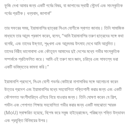
ফুজি দেখা আমার জন্য একটি গর্বের বিষয়, যা জাপানের স্থায়ী সৌন্দর্য এবং সাংস্কৃতিক
গর্বের প্রতীক। ধন্যবাদ, জাপান!”
তার সফরের সময়, ইয়ামানাশির ছাত্ররা সিএম যোগীকে স্বাগত জানায়। তিনি সামাজিক
মাধ্যমে তার আনন্দ প্রকাশ করেন, বলেন, “আমি ইয়ামানাশির তরুণ ছাত্রদের সঙ্গে কথা
বলেছি, এবং তাদের উষ্ণতা, শৃঙ্খলা এবং আনন্দময় উৎসাহ দেখে আমি আনন্দিত।
তাদের নিরীহ ভালোবাসা এবং কৌতূহল আমাদের দুই দেশের মধ্যে গভীর সাংস্কৃতিক
সম্পর্ককে প্রতিফলিত করে। আমি এই তরুণ মনে জ্ঞান, চরিত্র এবং সাফল্যে ভরা
একটি ভবিষ্যতের কামনা করি।”
ইয়ামানাশি প্রদেশে, সিএম যোগী গভর্নর কোটারো নাগাসাকির সঙ্গে আলোচনা করেন
উত্তর প্রদেশ এবং ইয়ামানাশির মধ্যে সহযোগিতা শক্তিশালী করার জন্য এবং একটি
কৌশলগত অংশীদারিত্ব এগিয়ে নিয়ে যাওয়ার জন্য। তিনি ঘোষণা করেন যে শিল্প,
পর্যটন এবং পেশাগত শিক্ষায় সহযোগিতা গভীর করার জন্য একটি সমঝোতা স্মারক
(MoU) স্বাক্ষরিত হয়েছে, বিশেষ করে সবুজ হাইড্রোজেন, পরিচ্ছন্ন শক্তি উদ্ভাবন
এবং প্রযুক্তি বিনিময়ের উপর।