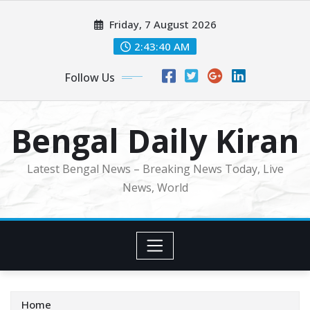
Skip
Friday, 7 August 2026
to
content
2:43:42 AM
Follow Us
Bengal Daily Kiran
Latest Bengal News – Breaking News Today, Live
News, World
Home