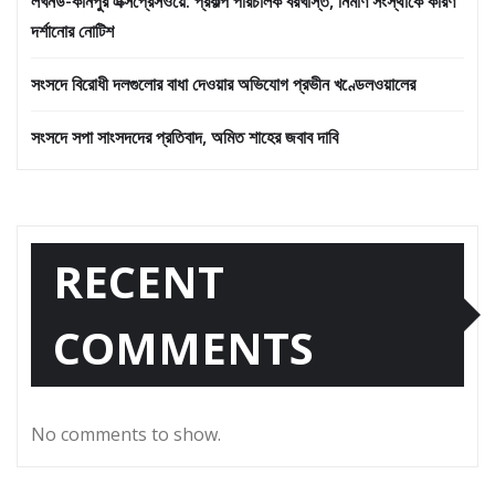
লখনউ-কানপুর এক্সপ্রেসওয়ে: প্রকল্প পরিচালক বরখাস্ত, নির্মাণ সংস্থাকে কারণ
দর্শানোর নোটিশ
সংসদে বিরোধী দলগুলোর বাধা দেওয়ার অভিযোগ প্রভীন খণ্ডেলওয়ালের
সংসদে সপা সাংসদদের প্রতিবাদ, অমিত শাহের জবাব দাবি
RECENT
COMMENTS
No comments to show.