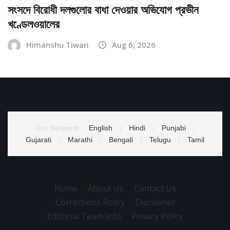
সংসদে বিরোধী দলগুলোর বাধা দেওয়ার অভিযোগ প্রভীন
খণ্ডেলওয়ালের
Himanshu Tiwari
Aug 6, 2026
Our Network:
English
|
Hindi
|
Punjabi
|
Gujarati
|
Marathi
|
Bengali
|
Telugu
|
Tamil
Home
About Us
Contact Us
Corrections Policy
Disclaimer
Editorial Team Info
Privacy Policy