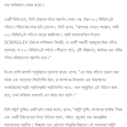
তার অভিজ্ঞতা শেয়ার করেন।
একটি ভিডিওতে, তিনি ট্রেনের গতির প্রদর্শন দেখান এবং ট্রেন ৫০১ কিমি/ঘণ্টা
গতিতে পৌঁছানোর সময় ছবি তোলেন। তিনি বলেন, “আপনারা দেখতে পাচ্ছেন, আমি
৫০১ কিমি/ঘণ্টা গতিতে যাত্রা করছিলাম। আমি ইয়ামানাশিতে উন্নত
SCMAGLEV ট্রেনের অভিজ্ঞতা নিয়েছি, যা একটি পরবর্তী প্রজন্মের উচ্চ-গতির
ব্যবস্থা, যা ৫০০ কিমি/ঘণ্টা পর্যন্ত পৌঁছাতে পারে, এটি পরিচ্ছন্ন, কার্যকর এবং সঠিক
গতির ভবিষ্যতকে প্রদর্শন করে।”
সিএম যোগী জাপানি প্রযুক্তির প্রশংসা করেন, বলেন, “এত উচ্চ গতিতে ভ্রমণ করা
সহজ এবং অত্যন্ত স্থিতিশীল ছিল, যা জাপানের উদ্ভাবন এবং উচ্চমানের
অবকাঠামোর প্রতি প্রতিশ্রুতি প্রতিফলিত করে। যখন প্রযুক্তি এই গতিতে কাজ
করে, তখন ভবিষ্যৎ কখনোই এত কাছে মনে হয়নি।”
তিনি মাউন্ট ফুজির একটি ছবি শেয়ার করেন, বলেন, “মাউন্ট ফুজি, জাপানের সর্বোচ্চ শিখর
এবং একটি ইউনেস্কো বিশ্ব ঐতিহ্য স্থান, শক্তি, শৃঙ্খলা এবং আধ্যাত্মিক
ভারসাম্যের প্রতীক। উজ্জ্বল এবং রোদেলা পটভূমির বিরুদ্ধে এই অসাধারণ মাউন্ট