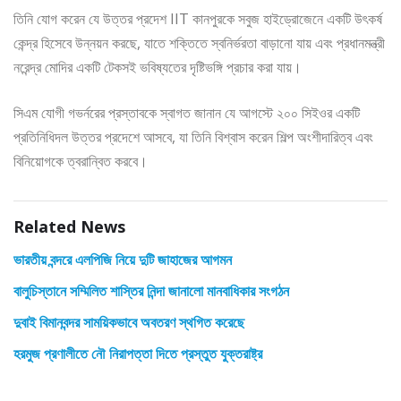
তিনি যোগ করেন যে উত্তর প্রদেশ IIT কানপুরকে সবুজ হাইড্রোজেনে একটি উৎকর্ষ
কেন্দ্র হিসেবে উন্নয়ন করছে, যাতে শক্তিতে স্বনির্ভরতা বাড়ানো যায় এবং প্রধানমন্ত্রী
নরেন্দ্র মোদির একটি টেকসই ভবিষ্যতের দৃষ্টিভঙ্গি প্রচার করা যায়।
সিএম যোগী গভর্নরের প্রস্তাবকে স্বাগত জানান যে আগস্টে ২০০ সিইওর একটি
প্রতিনিধিদল উত্তর প্রদেশে আসবে, যা তিনি বিশ্বাস করেন শিল্প অংশীদারিত্ব এবং
বিনিয়োগকে ত্বরান্বিত করবে।
Related News
ভারতীয় বন্দরে এলপিজি নিয়ে দুটি জাহাজের আগমন
বালুচিস্তানে সম্মিলিত শাস্তির নিন্দা জানালো মানবাধিকার সংগঠন
দুবাই বিমানবন্দর সাময়িকভাবে অবতরণ স্থগিত করেছে
হরমুজ প্রণালীতে নৌ নিরাপত্তা দিতে প্রস্তুত যুক্তরাষ্ট্র