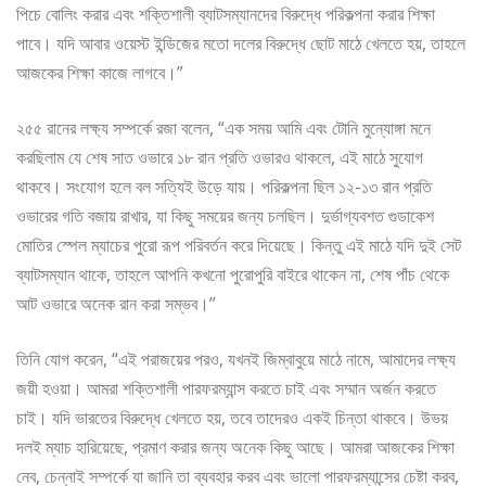
পিচে বোলিং করার এবং শক্তিশালী ব্যাটসম্যানদের বিরুদ্ধে পরিকল্পনা করার শিক্ষা
পাবে। যদি আবার ওয়েস্ট ইন্ডিজের মতো দলের বিরুদ্ধে ছোট মাঠে খেলতে হয়, তাহলে
আজকের শিক্ষা কাজে লাগবে।”
২৫৫ রানের লক্ষ্য সম্পর্কে রজা বলেন, “এক সময় আমি এবং টোনি মুন্যোঙ্গা মনে
করছিলাম যে শেষ সাত ওভারে ১৮ রান প্রতি ওভারও থাকলে, এই মাঠে সুযোগ
থাকবে। সংযোগ হলে বল সত্যিই উড়ে যায়। পরিকল্পনা ছিল ১২-১৩ রান প্রতি
ওভারের গতি বজায় রাখার, যা কিছু সময়ের জন্য চলছিল। দুর্ভাগ্যবশত গুডাকেশ
মোতির স্পেল ম্যাচের পুরো রূপ পরিবর্তন করে দিয়েছে। কিন্তু এই মাঠে যদি দুই সেট
ব্যাটসম্যান থাকে, তাহলে আপনি কখনো পুরোপুরি বাইরে থাকেন না, শেষ পাঁচ থেকে
আট ওভারে অনেক রান করা সম্ভব।”
তিনি যোগ করেন, “এই পরাজয়ের পরও, যখনই জিম্বাবুয়ে মাঠে নামে, আমাদের লক্ষ্য
জয়ী হওয়া। আমরা শক্তিশালী পারফরম্যান্স করতে চাই এবং সম্মান অর্জন করতে
চাই। যদি ভারতের বিরুদ্ধে খেলতে হয়, তবে তাদেরও একই চিন্তা থাকবে। উভয়
দলই ম্যাচ হারিয়েছে, প্রমাণ করার জন্য অনেক কিছু আছে। আমরা আজকের শিক্ষা
নেব, চেন্নাই সম্পর্কে যা জানি তা ব্যবহার করব এবং ভালো পারফরম্যান্সের চেষ্টা করব,