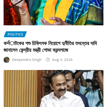
POLITICS
কर्नাটকের পশু চিকিৎসক নিয়োগে দুর্নীতির তদন্তের দাবি
জানালেন কেন্দ্রীয় মন্ত্রী শোভা করন্দলাজে
Deependra Singh
Aug 3, 2026