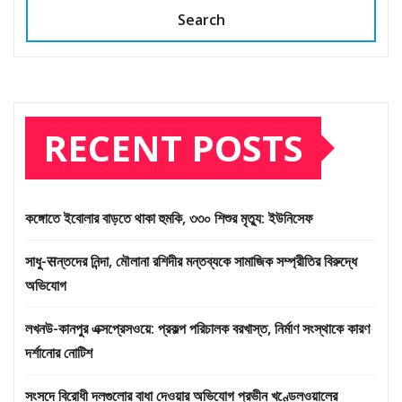
Search
RECENT POSTS
কঙ্গোতে ইবোলার বাড়তে থাকা হুমকি, ৩৩০ শিশুর মৃত্যু: ইউনিসেফ
সাধু-सন্তদের নিন্দা, মৌলানা রশিদীর মন্তব্যকে সামাজিক সম্প্রীতির বিরুদ্ধে
অভিযোগ
লখনউ-কানপুর এক্সপ্রেসওয়ে: প্রকল্প পরিচালক বরখাস্ত, নির্মাণ সংস্থাকে কারণ
দর্শানোর নোটিশ
সংসদে বিরোধী দলগুলোর বাধা দেওয়ার অভিযোগ প্রভীন খণ্ডেলওয়ালের