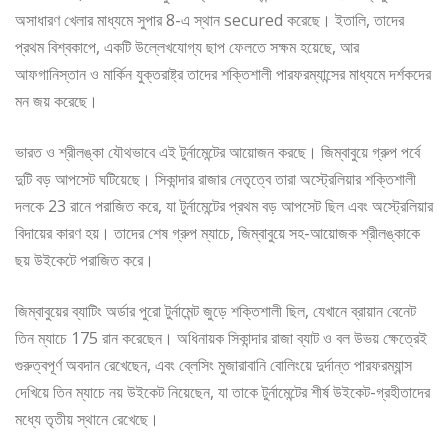
অসাধারণ খেলার মাধ্যমে সুপার 8-এ স্থান secured করেছে। ইতালি, তাদের
প্রথম বিশ্বকাপে, একটি উল্লেখযোগ্য ছাপ ফেলতে সক্ষম হয়েছে, আর
আফগানিস্তান ও মার্কিন যুক্তরাষ্ট্র তাদের শক্তিশালী পারফরম্যান্সের মাধ্যমে দর্শকদের
মন জয় করেছে।
ভারত ও শ্রীলঙ্কা যৌথভাবে এই টুর্নামেন্টের আয়োজন করছে। জিম্বাবুয়ে গ্রুপ পর্বে
দুটি বড় আপসেট ঘটিয়েছে। সিকান্দার রাজার নেতৃত্বে তারা অস্ট্রেলিয়ার শক্তিশালী
দলকে 23 রানে পরাজিত করে, যা টুর্নামেন্টের প্রথম বড় আপসেট ছিল এবং অস্ট্রেলিয়ার
বিদায়ের কারণ হয়। তাদের শেষ গ্রুপ ম্যাচে, জিম্বাবুয়ে সহ-আয়োজক শ্রীলঙ্কাকে
ছয় উইকেটে পরাজিত করে।
জিম্বাবুয়ের ব্যাটিং অর্ডার পুরো টুর্নামেন্ট জুড়ে শক্তিশালী ছিল, যেখানে ব্রায়ান বেনেট
তিন ম্যাচে 175 রান করেছেন। অধিনায়ক সিকান্দার রাজা ব্যাট ও বল উভয় ক্ষেত্রেই
গুরুত্বপূর্ণ অবদান রেখেছেন, এবং ব্লেসিং মুজারাবানি বোলিংয়ে দুর্দান্ত পারফরম্যান্স
দেখিয়ে তিন ম্যাচে নয় উইকেট নিয়েছেন, যা তাকে টুর্নামেন্টের শীর্ষ উইকেট-গ্রহীতাদের
মধ্যে তৃতীয় স্থানে রেখেছে।