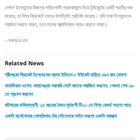
নেপাল ইংল্যান্ডের বিরুদ্ধে শক্তিশালী পারফরম্যান্স দিয়ে টুর্নামেন্টের একটি স্মরণীয় শুরু
করেছে, যা বিশ্ব ক্রিকেটে তাদের উপস্থিতি প্রতিষ্ঠা করেছে। যদি তারা ইংল্যান্ডকে
পরাজিত করতে পারত, তবে তাদের আত্মবিশ্বাস আরও বাড়তে পারত।
– শুভম/এ.এস.
Related News
শ্রীলঙ্কা ক্রিকেট ইলেভেনের প্রথম ইনিংসে ৮ উইকেট হারিয়ে ৩৬৩ রান ঘোষণা
কানাডিয়ান ওপেন: সাবালেঙ্কা সরাসরি সেটে ঝাংকে পরাজিত করলেন, পেগুলা শেষ ১৬-
তে প্রবেশ করলেন
বাটলারের ভবিষ্যদ্বাণী: ১৫ বছরের বৈভব সূর্যবংশী টি২০-তে বিশ্ব রেকর্ড গড়তে পারে
এফসি বার্সেলোনার গোলকিপার টের স্টেগেনকে সাইন করলো এফসি আজাক্স