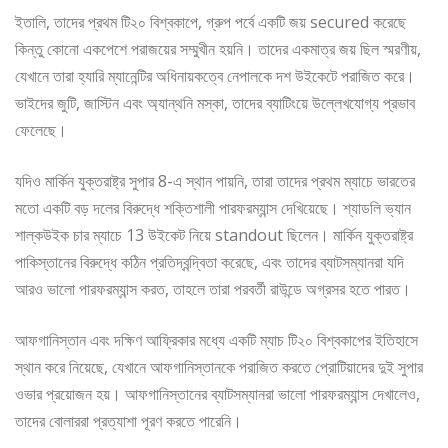
ইতালি, তাদের প্রথম টি২০ বিশ্বকাপে, গ্রুপ পর্বে একটি জয় secured করেছে
কিন্তু কোনো একপেশে পরাজয়ের সম্মুখীন হয়নি। তাদের একমাত্র জয় ছিল স্মরণীয়,
যেখানে তারা হ্যারি ম্যানেন্টির অধিনায়কত্বে নেপালকে দশ উইকেটে পরাজিত করে।
ভাইদের জুটি, জাস্টিন এবং অ্যান্থনি মস্কা, তাদের ব্যাটিংয়ে উল্লেখযোগ্য প্রভাব
ফেলেছে।
যদিও মার্কিন যুক্তরাষ্ট্র সুপার 8-এ স্থান পায়নি, তারা তাদের প্রথম ম্যাচে ভারতের
মতো একটি বড় দলের বিরুদ্ধে শক্তিশালী পারফরম্যান্স দেখিয়েছে। শ্যাডলি ভ্যান
শাল্কউইক চার ম্যাচে 13 উইকেট নিয়ে standout ছিলেন। মার্কিন যুক্তরাষ্ট্র
পাকিস্তানের বিরুদ্ধে কঠিন প্রতিদ্বন্দ্বিতা করেছে, এবং তাদের ব্যাটসম্যানরা যদি
আরও ভালো পারফরম্যান্স করত, তাহলে তারা পরবর্তী রাউন্ডে অগ্রসর হতে পারত।
আফগানিস্তান এবং দক্ষিণ আফ্রিকার মধ্যে একটি ম্যাচ টি২০ বিশ্বকাপের ইতিহাসে
স্থান করে নিয়েছে, যেখানে আফগানিস্তানকে পরাজিত করতে প্রোটিয়াদের দুই সুপার
ওভার প্রয়োজন হয়। আফগানিস্তানের ব্যাটসম্যানরা ভালো পারফরম্যান্স দেখালেও,
তাদের বোলাররা প্রত্যাশা পূরণ করতে পারেনি।