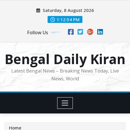
Skip
Saturday, 8 August 2026
to
content
1:12:56 PM
Follow Us
Bengal Daily Kiran
Latest Bengal News – Breaking News Today, Live
News, World
Home