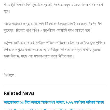
শহরে ট্রাফিকের চাহিদা পূরণের জন্য দুই দিন ধরে অড্যারে ১০৫ বিশেষ বাস চালানো
হবে।
আরাম বাড়ানোর জন্য, ১ মে কেসিবিটি থেকে তিরুভন্নামালাইয়ের জন্য নিয়মিত দীর্ঘ
দূরত্বের পরিষেবার পাশাপাশি ৪০ বায়ু-শীতল এসইটিসি বাসও চালানো হবে।
কর্তৃপক্ষ জানিয়েছে যে এই সমন্বিত পরিবহন পরিকল্পনার উদ্দেশ্য তামিলনাড়ুতে পূর্ণিমার
উপলক্ষে অনুষ্ঠিত হওয়া সবচেয়ে বড় তীর্থযাত্রা সমাগমে অংশগ্রহণকারী ভক্তদের
জন্য নিরাপদ, সহজ এবং সমস্যা-মুক্ত যাত্রা নিশ্চিত করা।
–
পিএসকে
Related News
আহমেদাবাদে ১৫ দিনে হাজারো অবৈধ দখল উচ্ছেদ, ৮.৬২ লক্ষ টাকা জরিমানা আদায়