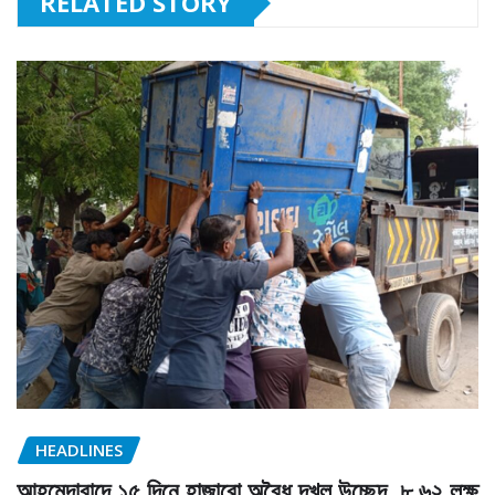
RELATED STORY
HEADLINES
আহমেদাবাদে ১৫ দিনে হাজারো অবৈধ দখল উচ্ছেদ, ৮.৬২ লক্ষ