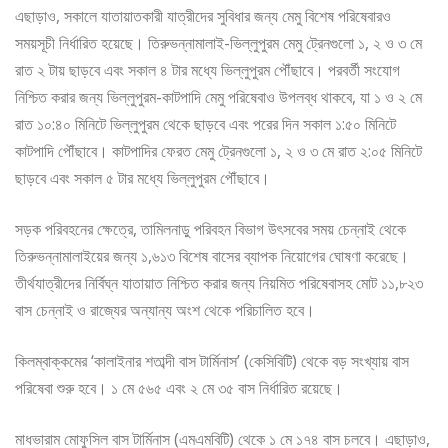
এছাড়াও, সকালে যাতায়াতকারী যাত্রীদের সুবিধার জন্য মেমু বিশেষ পরিষেবারও
সময়সূচী নির্ধারিত হয়েছে। তিরুভন্নামালাই-ভিল্লুপুরম মেমু ট্রেনগুলো ১, ২ ও ৩ মে
রাত ২ টায় ছাড়বে এবং সকাল ৪ টার মধ্যে ভিল্লুপুরম পৌঁছাবে। পরবর্তী সংযোগ
নিশ্চিত করার জন্য ভিল্লুপুরম-কাটপাদি মেমু পরিষেবাও উপলব্ধ থাকবে, যা ১ ও ২ মে
রাত ১০:৪০ মিনিটে ভিল্লুপুরম থেকে ছাড়বে এবং পরের দিন সকাল ১:৫০ মিনিটে
কাটপাদি পৌঁছাবে। কাটপাদির ফেরত মেমু ট্রেনগুলো ১, ২ ও ৩ মে রাত ২:০৫ মিনিটে
ছাড়বে এবং সকাল ৫ টার মধ্যে ভিল্লুপুরম পৌঁছাবে।
সড়ক পরিবহনের ক্ষেত্রে, তামিলনাড়ু পরিবহন বিভাগ উৎসবের সময় চেন্নাই থেকে
তিরুভন্নামালাইয়ের জন্য ১,৬১৩ বিশেষ বাসের ব্যাপক নিয়োগের ঘোষণা করেছে।
তীর্থযাত্রীদের নির্বিঘ্ন যাতায়াত নিশ্চিত করার জন্য নিয়মিত পরিষেবাসহ মোট ১১,৮২৩
বাস চেন্নাই ও রাজ্যের অন্যান্য অংশ থেকে পরিচালিত হবে।
কিলম্বাক্কমের ‘কালাইনার শতাব্দী বাস টার্মিনাস’ (কেসিবিটি) থেকে বড় সংখ্যায় বাস
পরিষেবা শুরু হবে। ১ মে ৫৬৫ এবং ২ মে ৩৫ বাস নির্ধারিত রয়েছে।
মাধভারাম মোফুসিল বাস টার্মিনাস (এমএমবিটি) থেকে ১ মে ১৭৪ বাস চলবে। এছাড়াও,