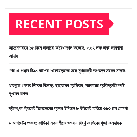
RECENT POSTS
আহমেদাবাদে ১৫ দিনে হাজারো অবৈধ দখল উচ্ছেদ, ৮.৬২ লক্ষ টাকা জরিমানা
আদায়
শের-এ-পঞ্জাব টি২০ কাপের খেলোয়াড়দের সঙ্গে মুখ্যমন্ত্রী ভগবন্ত মানের সাক্ষাৎ
ঝারখন্ডে পেপার লিকের বিরুদ্ধে ছাত্রদের প্রতিবাদ, সরকারের প্রতিশ্রুতি স্পষ্ট:
সুখদেব ভগত
শ্রীলঙ্কা ক্রিকেট ইলেভেনের প্রথম ইনিংসে ৮ উইকেট হারিয়ে ৩৬৩ রান ঘোষণা
৯ আগস্টের পঞ্চাঙ্গ: কামিকা একাদশীতে ভগবান বিষ্ণু ও শিবের পূজা ফলদায়ক