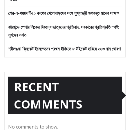
শের-এ-পঞ্জাব টি২০ কাপের খেলোয়াড়দের সঙ্গে মুখ্যমন্ত্রী ভগবন্ত মানের সাক্ষাৎ
ঝারখন্ডে পেপার লিকের বিরুদ্ধে ছাত্রদের প্রতিবাদ, সরকারের প্রতিশ্রুতি স্পষ্ট:
সুখদেব ভগত
শ্রীলঙ্কা ক্রিকেট ইলেভেনের প্রথম ইনিংসে ৮ উইকেট হারিয়ে ৩৬৩ রান ঘোষণা
RECENT
COMMENTS
No comments to show.