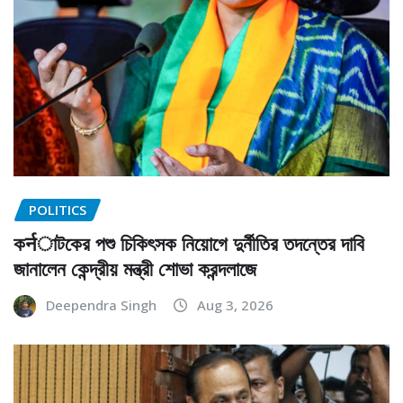
POLITICS
কर्नাটকের পশু চিকিৎসক নিয়োগে দুর্নীতির তদন্তের দাবি
জানালেন কেন্দ্রীয় মন্ত্রী শোভা করন্দলাজে
Deependra Singh
Aug 3, 2026