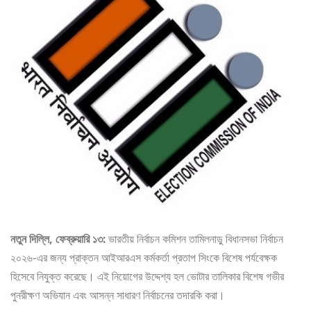
নতুন দিল্লি, ফেব্রুয়ারি ১৩:
ভারতীয় নির্বাচন কমিশন তামিলনাড়ু বিধানসভা নির্বাচন
২০২৬-এর জন্য প্রাক্তন আইআরএস কর্মকর্তা প্রতাপ সিংকে বিশেষ পর্যবেক্ষক
হিসেবে নিযুক্ত করেছে। এই নিয়োগের উদ্দেশ্য হল ভোটার তালিকার বিশেষ গভীর
পুনরীক্ষণ অভিযান এবং আসন্ন সাধারণ নির্বাচনের তদারকি করা।