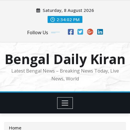
Skip
Saturday, 8 August 2026
to
content
2:34:04 PM
Follow Us
Bengal Daily Kiran
Latest Bengal News – Breaking News Today, Live
News, World
Home