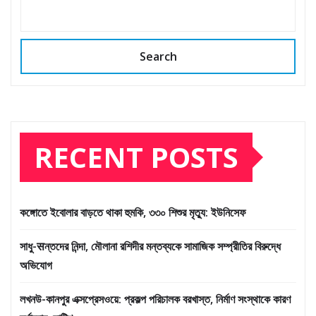
Search
RECENT POSTS
কঙ্গোতে ইবোলার বাড়তে থাকা হুমকি, ৩৩০ শিশুর মৃত্যু: ইউনিসেফ
সাধু-सন্তদের নিন্দা, মৌলানা রশিদীর মন্তব্যকে সামাজিক সম্প্রীতির বিরুদ্ধে
অভিযোগ
লখনউ-কানপুর এক্সপ্রেসওয়ে: প্রকল্প পরিচালক বরখাস্ত, নির্মাণ সংস্থাকে কারণ