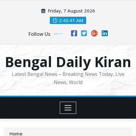
Skip
Friday, 7 August 2026
to
content
2:43:42 AM
Follow Us
Bengal Daily Kiran
Latest Bengal News – Breaking News Today, Live
News, World
Home