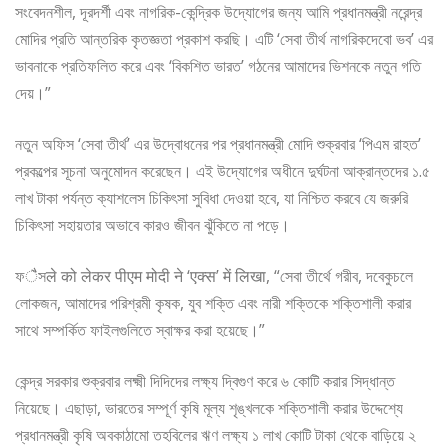
সংবেদনশীল, দূরদর্শী এবং নাগরিক-কেন্দ্রিক উদ্যোগের জন্য আমি প্রধানমন্ত্রী নরেন্দ্র
মোদির প্রতি আন্তরিক কৃতজ্ঞতা প্রকাশ করছি। এটি ‘সেবা তীর্থ নাগরিকদেবো ভব’ এর
ভাবনাকে প্রতিফলিত করে এবং ‘বিকশিত ভারত’ গঠনের আমাদের ভিশনকে নতুন গতি
দেয়।”
নতুন অফিস ‘সেবা তীর্থ’ এর উদ্বোধনের পর প্রধানমন্ত্রী মোদি শুক্রবার ‘পিএম রাহত’
প্রকল্পের সূচনা অনুমোদন করেছেন। এই উদ্যোগের অধীনে দুর্ঘটনা আক্রান্তদের ১.৫
লাখ টাকা পর্যন্ত ক্যাশলেস চিকিৎসা সুবিধা দেওয়া হবে, যা নিশ্চিত করবে যে জরুরি
চিকিৎসা সহায়তার অভাবে কারও জীবন ঝুঁকিতে না পড়ে।
ফैসले को लेकर पीएम मोदी ने ‘एक्स’ में लिखा, “সেবা তীর্থে গরীব, দবেকুচলে
লোকজন, আমাদের পরিশ্রমী কৃষক, যুব শক্তি এবং নারী শক্তিকে শক্তিশালী করার
সাথে সম্পর্কিত ফাইলগুলিতে স্বাক্ষর করা হয়েছে।”
কেন্দ্র সরকার শুক্রবার লক্ষ্মী দিদিদের লক্ষ্য দ্বিগুণ করে ৬ কোটি করার সিদ্ধান্ত
নিয়েছে। এছাড়া, ভারতের সম্পূর্ণ কৃষি মূল্য শৃঙ্খলকে শক্তিশালী করার উদ্দেশ্যে
প্রধানমন্ত্রী কৃষি অবকাঠামো তহবিলের ঋণ লক্ষ্য ১ লাখ কোটি টাকা থেকে বাড়িয়ে ২