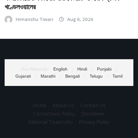
খণ্ডেলওয়ালের
Himanshu Tiwari
Aug 6, 2026
Our Network:
English
|
Hindi
|
Punjabi
|
Gujarati
|
Marathi
|
Bengali
|
Telugu
|
Tamil
Home
About Us
Contact Us
Corrections Policy
Disclaimer
Editorial Team Info
Privacy Policy