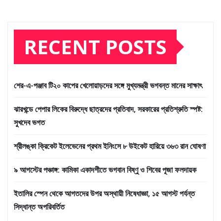
RECENT POSTS
শের-এ-পঞ্জাব টি২০ কাপের খেলোয়াড়দের সঙ্গে মুখ্যমন্ত্রী ভগবন্ত মানের সাক্ষাৎ
ঝারখন্ডে পেপার লিকের বিরুদ্ধে ছাত্রদের প্রতিবাদ, সরকারের প্রতিশ্রুতি স্পষ্ট:
সুখদেব ভগত
শ্রীলঙ্কা ক্রিকেট ইলেভেনের প্রথম ইনিংসে ৮ উইকেট হারিয়ে ৩৬৩ রান ঘোষণা
৯ আগস্টের পঞ্চাঙ্গ: কামিকা একাদশীতে ভগবান বিষ্ণু ও শিবের পূজা ফলদায়ক
ইতালির স্পেন থেকে আগতদের উপর অস্থায়ী নিষেধাজ্ঞা, ১৫ আগস্ট পর্যন্ত
সিদ্ধান্ত অপরিবর্তিত