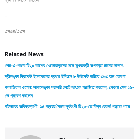
–
এসএম/এএস
Related News
শের-এ-পঞ্জাব টি২০ কাপের খেলোয়াড়দের সঙ্গে মুখ্যমন্ত্রী ভগবন্ত মানের সাক্ষাৎ
শ্রীলঙ্কা ক্রিকেট ইলেভেনের প্রথম ইনিংসে ৮ উইকেট হারিয়ে ৩৬৩ রান ঘোষণা
কানাডিয়ান ওপেন: সাবালেঙ্কা সরাসরি সেটে ঝাংকে পরাজিত করলেন, পেগুলা শেষ ১৬-
তে প্রবেশ করলেন
বাটলারের ভবিষ্যদ্বাণী: ১৫ বছরের বৈভব সূর্যবংশী টি২০-তে বিশ্ব রেকর্ড গড়তে পারে