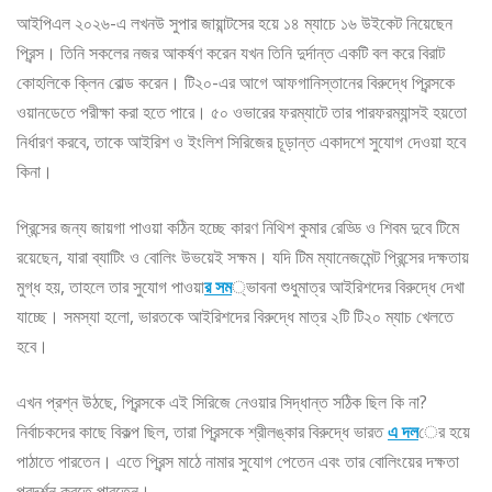
আইপিএল ২০২৬-এ লখনউ সুপার জায়ান্টসের হয়ে ১৪ ম্যাচে ১৬ উইকেট নিয়েছেন
প্রিন্স। তিনি সকলের নজর আকর্ষণ করেন যখন তিনি দুর্দান্ত একটি বল করে বিরাট
কোহলিকে ক্লিন বোল্ড করেন। টি২০-এর আগে আফগানিস্তানের বিরুদ্ধে প্রিন্সকে
ওয়ানডেতে পরীক্ষা করা হতে পারে। ৫০ ওভারের ফরম্যাটে তার পারফরম্যান্সই হয়তো
নির্ধারণ করবে, তাকে আইরিশ ও ইংলিশ সিরিজের চূড়ান্ত একাদশে সুযোগ দেওয়া হবে
কিনা।
প্রিন্সের জন্য জায়গা পাওয়া কঠিন হচ্ছে কারণ নিথিশ কুমার রেড্ডি ও শিবম দুবে টিমে
রয়েছেন, যারা ব্যাটিং ও বোলিং উভয়েই সক্ষম। যদি টিম ম্যানেজমেন্ট প্রিন্সের দক্ষতায়
মুগ্ধ হয়, তাহলে তার সুযোগ পাওয়া
র সম
্ভাবনা শুধুমাত্র আইরিশদের বিরুদ্ধে দেখা
যাচ্ছে। সমস্যা হলো, ভারতকে আইরিশদের বিরুদ্ধে মাত্র ২টি টি২০ ম্যাচ খেলতে
হবে।
এখন প্রশ্ন উঠছে, প্রিন্সকে এই সিরিজে নেওয়ার সিদ্ধান্ত সঠিক ছিল কি না?
নির্বাচকদের কাছে বিকল্প ছিল, তারা প্রিন্সকে শ্রীলঙ্কার বিরুদ্ধে ভারত
এ দল
ের হয়ে
পাঠাতে পারতেন। এতে প্রিন্স মাঠে নামার সুযোগ পেতেন এবং তার বোলিংয়ের দক্ষতা
প্রদর্শন করতে পারতেন।