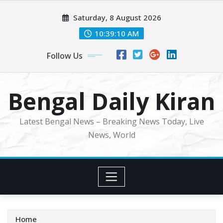
Skip
Saturday, 8 August 2026
to
content
10:39:13 AM
Follow Us
Bengal Daily Kiran
Latest Bengal News – Breaking News Today, Live
News, World
Home