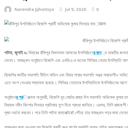
Narendra Jijhontiya
Jul 9, 2026
0
পাটনা, জুলাই ৯:
বিহারের বাঁকিপুর বিধানসভা আসনের উপনির্বাচনে
র জন
্য ভারতীয় জনতা প
দেবেন। নামাঙ্কন অনুষ্ঠানে বিজেপি এবং এনডিএ-র অনেক সিনিয়র নেতার উপস্থিতি আশ
বিজেপির জাতীয় সভাপতি নীতিন নাভিন এবং বিহার শাখার সভাপতি সঞ্জয় সারাভাগীও অভিষে
এতে অংশ নেওয়ার সম্ভাবনা রয়েছে। সিনিয়র নেতাদের উপস্থিতিকে উপনির্বাচনের আগে 
অনুষ্ঠানে
র পর
িকল্পনা অনুযায়ী, বিজেপি যুব মোর্চার রাজ্য উপ সভাপতি অভিষেক কুমার তার 
বিধায়ক নবীন কিশোর সিনহার প্রতিমায় ফুল দিয়ে শ্রদ্ধা জানিয়ে। এরপর, তিনি রাজবংশী ন
পূজা-অর্চনা করবেন। পরে তিনি পাটনা ক্যালেক্টরেট পৌঁছে তার নামাঙ্কন পত্র জমা দেবে
নামাঙ্কন জমা দেওয়ার পর বিজেপি প্রার্থী বুদ্ধ মার্গের স্কাউট অ্যান্ড গাইড কমপ্লেক্