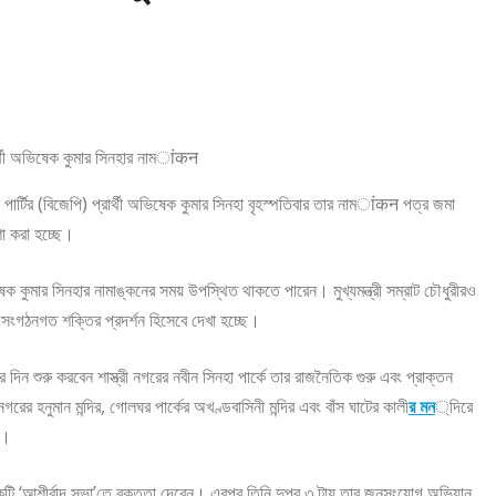
ার্টির (বিজেপি) প্রার্থী অভিষেক কুমার সিনহা বৃহস্পতিবার তার নামांकन পত্র জমা
া করা হচ্ছে।
ক কুমার সিনহার নামাঙ্কনের সময় উপস্থিত থাকতে পারেন। মুখ্যমন্ত্রী সম্রাট চৌধুরীরও
সংগঠনগত শক্তির প্রদর্শন হিসেবে দেখা হচ্ছে।
দিন শুরু করবেন শাস্ত্রী নগরের নবীন সিনহা পার্কে তার রাজনৈতিক গুরু এবং প্রাক্তন
গরের হনুমান মন্দির, গোলঘর পার্কের অখণ্ডবাসিনী মন্দির এবং বাঁস ঘাটের কালী
র মন
্দিরে
ন।
সে একটি ‘আশীর্বাদ সভা’তে বক্তৃতা দেবেন। এরপর তিনি দুপুর ৩ টায় তার জনসংযোগ অভিযান