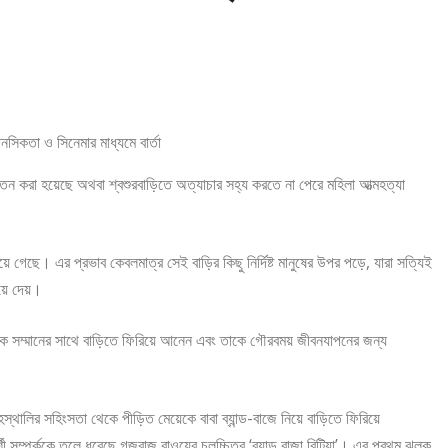
াতন করা হয়েছে অথবা শ্বশুরবাড়িতে অত্যাচার সহ্য করতে না পেরে মহিলা আত্মহত্যা
গেছে। এর প্রভাব কেবলমাত্র সেই বাড়ির কিছু নির্দিষ্ট মানুষের উপর পড়ে, যারা সত্যিই
়ে দেয়।
়েকে সম্মানের সাথে বাড়িতে ফিরিয়ে আনেন এবং তাকে গৌরবময় জীবনযাপনের জন্য
থালির সহিংসতা থেকে পীড়িত মেয়েকে বাবা ব্যান্ড-বাজে নিয়ে বাড়িতে ফিরিয়ে
ী সম্পর্ককে তুলে ধরেছে গজরাজ রাওয়ের চলচ্চিত্র ‘ব্যান্ড বাজা বিটিয়া’। এর প্রথম ঝলক