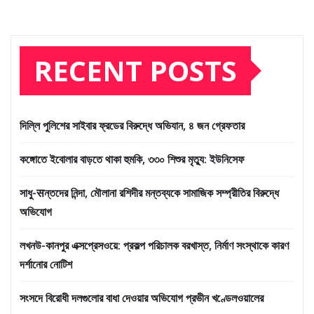
RECENT POSTS
দিল্লি পুলিশের সাইবার ফ্রডের বিরুদ্ধে অভিযান, ৪ জন গ্রেফতার
কঙ্গোতে ইবোলার বাড়তে থাকা হুমকি, ৩৩০ শিশুর মৃত্যু: ইউনিসেফ
সাধু-सন্তদের নিন্দা, মৌলানা রশিদীর মন্তব্যকে সামাজিক সম্প্রীতির বিরুদ্ধে
অভিযোগ
লখনউ-কানপুর এক্সপ্রেসওয়ে: প্রকল্প পরিচালক বরখাস্ত, নির্মাণ সংস্থাকে কারণ
দর্শানোর নোটিশ
সংসদে বিরোধী দলগুলোর বাধা দেওয়ার অভিযোগ প্রভীন খণ্ডেলওয়ালের