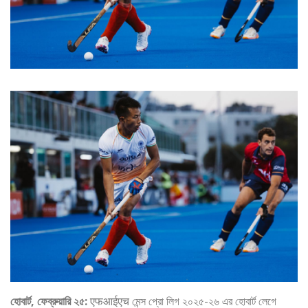
হোবার্ট, ফেব্রুয়ারি ২৫:
एफआईएच মেন্স প্রো লিগ ২০২৫-২৬ এর হোবার্ট লেগে