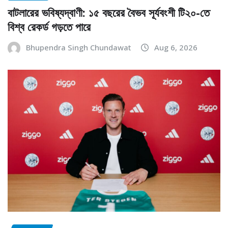
বাটলারের ভবিষ্যদ্বাণী: ১৫ বছরের বৈভব সূর্যবংশী টি২০-তে
বিশ্ব রেকর্ড গড়তে পারে
Bhupendra Singh Chundawat
Aug 6, 2026