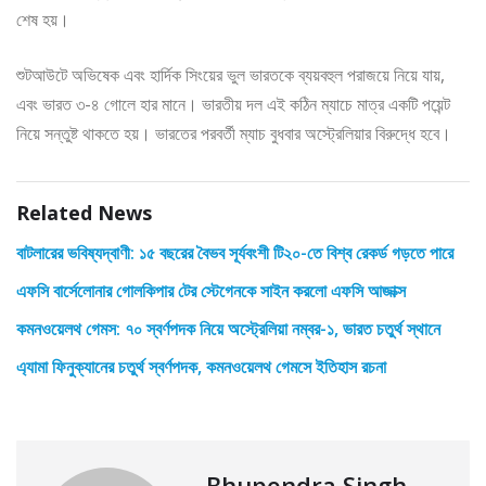
শেষ হয়।
শুটআউটে অভিষেক এবং হার্দিক সিংয়ের ভুল ভারতকে ব্যয়বহুল পরাজয়ে নিয়ে যায়,
এবং ভারত ৩-৪ গোলে হার মানে। ভারতীয় দল এই কঠিন ম্যাচে মাত্র একটি পয়েন্ট
নিয়ে সন্তুষ্ট থাকতে হয়। ভারতের পরবর্তী ম্যাচ বুধবার অস্ট্রেলিয়ার বিরুদ্ধে হবে।
Related News
বাটলারের ভবিষ্যদ্বাণী: ১৫ বছরের বৈভব সূর্যবংশী টি২০-তে বিশ্ব রেকর্ড গড়তে পারে
এফসি বার্সেলোনার গোলকিপার টের স্টেগেনকে সাইন করলো এফসি আজাক্স
কমনওয়েলথ গেমস: ৭০ স্বর্ণপদক নিয়ে অস্ট্রেলিয়া নম্বর-১, ভারত চতুর্থ স্থানে
এ্যামা ফিনুক্যানের চতুর্থ স্বর্ণপদক, কমনওয়েলথ গেমসে ইতিহাস রচনা
Bhupendra Singh