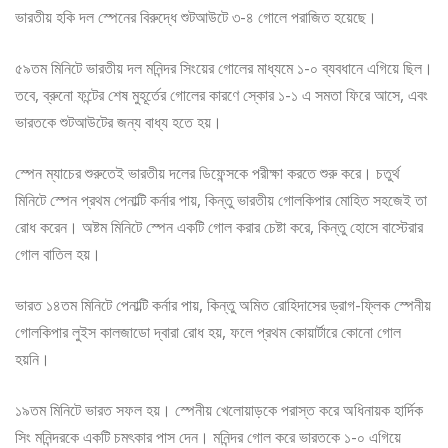
ভারতীয় হকি দল স্পেনের বিরুদ্ধে শুটআউটে ৩-৪ গোলে পরাজিত হয়েছে।
৫৯তম মিনিটে ভারতীয় দল মনিন্দর সিংয়ের গোলের মাধ্যমে ১-০ ব্যবধানে এগিয়ে ছিল।
তবে, ব্রুনো ফন্টের শেষ মুহূর্তের গোলের কারণে স্কোর ১-১ এ সমতা ফিরে আসে, এবং
ভারতকে শুটআউটের জন্য বাধ্য হতে হয়।
স্পেন ম্যাচের শুরুতেই ভারতীয় দলের ডিফেন্সকে পরীক্ষা করতে শুরু করে। চতুর্থ
মিনিটে স্পেন প্রথম পেনাল্টি কর্নার পায়, কিন্তু ভারতীয় গোলকিপার মোহিত সহজেই তা
রোধ করেন। অষ্টম মিনিটে স্পেন একটি গোল করার চেষ্টা করে, কিন্তু হোসে বাস্টেরার
গোল বাতিল হয়।
ভারত ১৪তম মিনিটে পেনাল্টি কর্নার পায়, কিন্তু অমিত রোহিদাসের ড্রাগ-ফ্লিক স্পেনীয়
গোলকিপার লুইস কালজাডো দ্বারা রোধ হয়, ফলে প্রথম কোয়ার্টারে কোনো গোল
হয়নি।
১৯তম মিনিটে ভারত সফল হয়। স্পেনীয় খেলোয়াড়কে পরাস্ত করে অধিনায়ক হার্দিক
সিং মনিন্দরকে একটি চমৎকার পাস দেন। মনিন্দর গোল করে ভারতকে ১-০ এগিয়ে