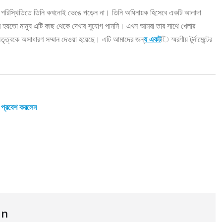
ঠিন পরিস্থিতিতে তিনি কখনোই ভেঙে পড়েন না। তিনি অধিনায়ক হিসেবে একটি আলাদা
 তবে হয়তো মানুষ এটি কাছ থেকে দেখার সুযোগ পাননি। এখন আমরা তার সাথে খেলার
েতৃত্বকে অসাধারণ সম্মান দেওয়া হয়েছে। এটি আমাদের জন্
য একট
ি স্মরণীয় টুর্নামেন্টের
 প্রবেশ করলেন
an