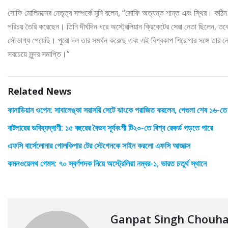
সোফি মোলিনক্সের নেতৃত্ব সম্পর্কে মুনি বলেন, “সোফি অত্যন্ত শান্ত এবং স্থির। ক
পরিচয় তৈরি করেছেন। তিনি দীর্ঘদিন ধরে অস্ট্রেলিয়ান ক্রিকেটের সেরা নেতা ছিলেন,
সৌভাগ্য পেয়েছি। পুরো দল তার সমর্থন করেছে এবং এই বিশ্বকাপ শিরোপার সঙ্গে তার ন
সবচেয়ে সুন্দর সমাপ্তি।”
Related News
কানাডিয়ান ওপেন: সাবালেঙ্কা সরাসরি সেটে ঝাংকে পরাজিত করলেন, পেগুলা শেষ ১৬-তে
বাটলারের ভবিষ্যদ্বাণী: ১৫ বছরের বৈভব সূর্যবংশী টি২০-তে বিশ্ব রেকর্ড গড়তে পারে
এফসি বার্সেলোনার গোলকিপার টের স্টেগেনকে সাইন করলো এফসি আজাক্স
কমনওয়েলথ গেমস: ৭০ স্বর্ণপদক নিয়ে অস্ট্রেলিয়া নম্বর-১, ভারত চতুর্থ স্থানে
Ganpat Singh Chouh