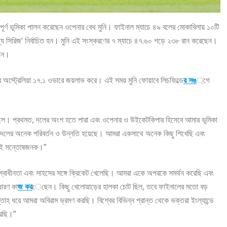
পূর্ণ ভূমিকা পালন করেছেন ওপেনার বেথ মুনি। ফাইনাল ম্যাচে ৪৯ বলের মোকাবিলায় ১০টি
ফ দ্য সিরিজ’ নির্বাচিত হন। মুনি এই সংস্করণের ৭ ম্যাচে ৪৭.৬০ গড়ে ২৩৮ রান করেছেন।
ছেন।
 অস্ট্রেলিয়া ১৭.১ ওভারে জয়লাভ করে। এই সময় মুনি ফোয়াবে লিচফিল্ডে
র সঙ
্গে
রেই ছিল। প্রথমত, দলের অংশ হতে পারা এবং ওপেনার ও উইকেটকিপার হিসেবে আমার ভূমিকা
 দলের অনেক পরিবর্তন ও উন্নতি হয়েছে। আমরা একসাথে অনেক কিছু শিখেছি এবং
ত্যিই সন্তোষজনক।”
বিশ্বাস, স্বাধীনতা এবং সাহসের সঙ্গে ক্রিকেট খেলেছি। আমরা একে অপরকে সমর্থন করেছি এবং
ধারণ কা
জ কর
েছেন। কিছু খেলোয়াড়ের হালকা চোট ছিল, তবে ফাইনালের মতো বড়
্তাহ ধরে আমরা অবিরাম ভ্রমণ করছি। বিশ্বের বিভিন্ন প্রান্ত থেকে ভক্তরা ইংল্যান্ডে
রেছি।”