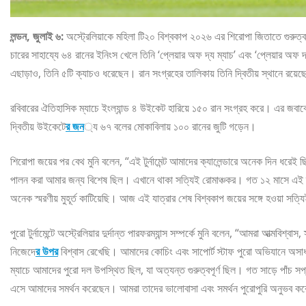
লন্ডন, জুলাই ৬:
অস্ট্রেলিয়াকে মহিলা টি২০ বিশ্বকাপ ২০২৬ এর শিরোপা জিতাতে গুরুত্ব
চারের সাহায্যে ৬৪ রানের ইনিংস খেলে তিনি ‘প্লেয়ার অফ দ্য ম্যাচ’ এবং ‘প্লেয়ার অ
এছাড়াও, তিনি ৫টি ক্যাচও ধরেছেন। রান সংগ্রহের তালিকায় তিনি দ্বিতীয় স্থানে রয়ে
রবিবারের ঐতিহাসিক ম্যাচে ইংল্যান্ড ৪ উইকেট হারিয়ে ১৫০ রান সংগ্রহ করে। এর জবাবে
দ্বিতীয় উইকেটে
র জন
্য ৬৭ বলের মোকাবিলায় ১০০ রানের জুটি গড়েন।
শিরোপা জয়ের পর বেথ মুনি বলেন, “এই টুর্নামেন্ট আমাদের ক্যালেন্ডারে অনেক দিন ধ
পালন করা আমার জন্য বিশেষ ছিল। এখানে থাকা সত্যিই রোমাঞ্চকর। গত ১২ মাসে এই
অনেক স্মরণীয় মুহূর্ত কাটিয়েছি। আজ এই যাত্রার শেষ বিশ্বকাপ জয়ের সঙ্গে হওয়া স
পুরো টুর্নামেন্টে অস্ট্রেলিয়ার দুর্দান্ত পারফরম্যান্স সম্পর্কে মুনি বলেন, “আমরা আত্ম
নিজেদে
র উপর
বিশ্বাস রেখেছি। আমাদের কোচিং এবং সাপোর্ট স্টাফ পুরো অভিযানে অসা
ম্যাচে আমাদের পুরো দল উপস্থিত ছিল, যা অত্যন্ত গুরুত্বপূর্ণ ছিল। গত সাড়ে পাঁচ সপ
এসে আমাদের সমর্থন করেছেন। আমরা তাদের ভালোবাসা এবং সমর্থন পুরোপুরি অনুভব ক