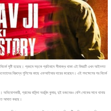
ক বিতর্ক সৃষ্টি হয়েছে। প্রথমে সড়কে প্রতিবাদে সীমাবদ্ধ থাকা এই বিষয়টি এখন আইনগত
ন অভিনেতাদের বিরুদ্ধে পুলিশের কাছে এফআইআর দায়ের করেছেন। এই পদক্ষেপের পর বিতর্ক
়। অভিযোগকারী, গ্রামের বাসিন্দা অরবিন্দ কুমার, দুই ডজনেরও বেশি লোকের সাথে থানায়
ূতিতে আঘাত করছে।