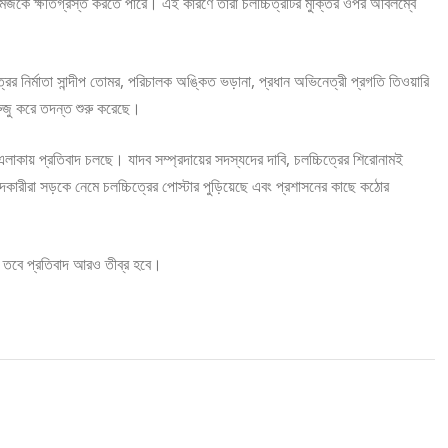
ইমেজকে ক্ষতিগ্রস্ত করতে পারে। এই কারণে তারা চলচ্চিত্রটির মুক্তির ওপর অবিলম্বে
নির্মাতা সান্দীপ তোমর, পরিচালক অঙ্কিত ভড়ানা, প্রধান অভিনেত্রী প্রগতি তিওয়ারি
ুজু করে তদন্ত শুরু করেছে।
াকায় প্রতিবাদ চলছে। যাদব সম্প্রদায়ের সদস্যদের দাবি, চলচ্চিত্রের শিরোনামই
ারীরা সড়কে নেমে চলচ্চিত্রের পোস্টার পুড়িয়েছে এবং প্রশাসনের কাছে কঠোর
য়, তবে প্রতিবাদ আরও তীব্র হবে।