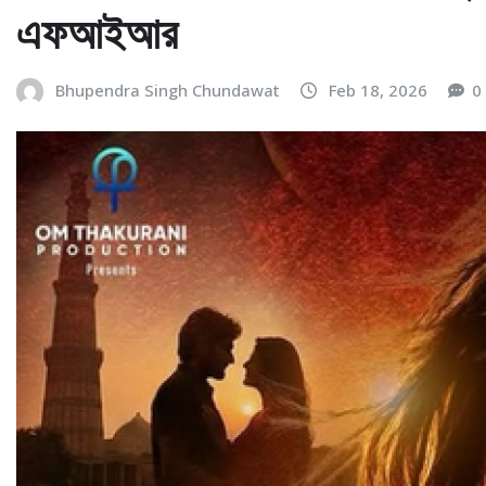
এফআইআর
Bhupendra Singh Chundawat
Feb 18, 2026
0