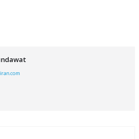
undawat
kiran.com