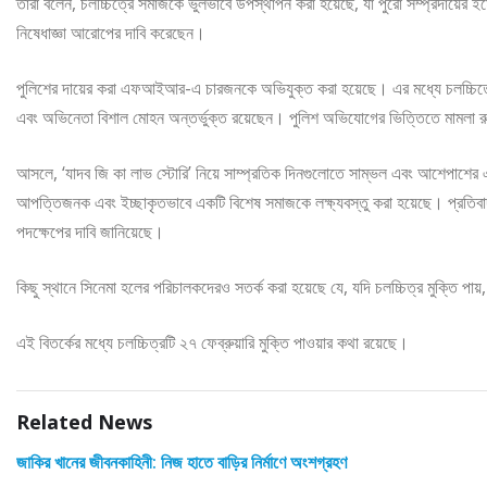
তারা বলেন, চলচ্চিত্রে সমাজকে ভুলভাবে উপস্থাপন করা হয়েছে, যা পুরো সম্প্রদায়ের 
নিষেধাজ্ঞা আরোপের দাবি করেছেন।
পুলিশের দায়ের করা এফআইআর-এ চারজনকে অভিযুক্ত করা হয়েছে। এর মধ্যে চলচ্চিত্রের 
এবং অভিনেতা বিশাল মোহন অন্তর্ভুক্ত রয়েছেন। পুলিশ অভিযোগের ভিত্তিতে মামলা র
আসলে, ‘যাদব জি কা লাভ স্টোরি’ নিয়ে সাম্প্রতিক দিনগুলোতে সাম্ভল এবং আশেপাশের এল
আপত্তিজনক এবং ইচ্ছাকৃতভাবে একটি বিশেষ সমাজকে লক্ষ্যবস্তু করা হয়েছে। প্রতিবাদক
পদক্ষেপের দাবি জানিয়েছে।
কিছু স্থানে সিনেমা হলের পরিচালকদেরও সতর্ক করা হয়েছে যে, যদি চলচ্চিত্র মুক্তি পা
এই বিতর্কের মধ্যে চলচ্চিত্রটি ২৭ ফেব্রুয়ারি মুক্তি পাওয়ার কথা রয়েছে।
Related News
জাকির খানের জীবনকাহিনী: নিজ হাতে বাড়ির নির্মাণে অংশগ্রহণ