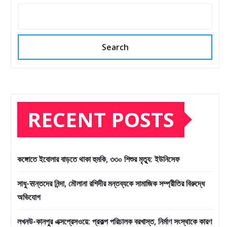
Search
RECENT POSTS
কঙ্গোতে ইবোলার বাড়তে থাকা হুমকি, ৩৩০ শিশুর মৃত্যু: ইউনিসেফ
সাধু-सন্তদের নিন্দা, মৌলানা রশিদীর মন্তব্যকে সামাজিক সম্প্রীতির বিরুদ্ধে
অভিযোগ
লখনউ-কানপুর এক্সপ্রেসওয়ে: প্রকল্প পরিচালক বরখাস্ত, নির্মাণ সংস্থাকে কারণ