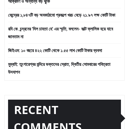
আক্রমণ ও অন্যান্য বড় ঝুঁকি
কেন্দ্রের ১,৮৪৭টি বড় অবকাঠামো প্রকল্পে খরচ বেড়ে ২১.৯৭ লক্ষ কোটি টাকা
রবি কে. চন্দ্রনের ‘দিল চাহতা হে’ এর স্মৃতি, বললেন- কাল্ট ক্লাসিক হয়ে যাবে
জানতাম না
জিইএম: ১০ বছরে ৪২২ কোটি থেকে ১.৫৫ লাখ কোটি টাকার ব্যবসা
মুম্বাই: তুংগারেশ্বর মন্দিরে ভক্তদের স্রোত, দ্বিতীয় সোমবারের পবিত্রতা
উদযাপন
RECENT
COMMENTS