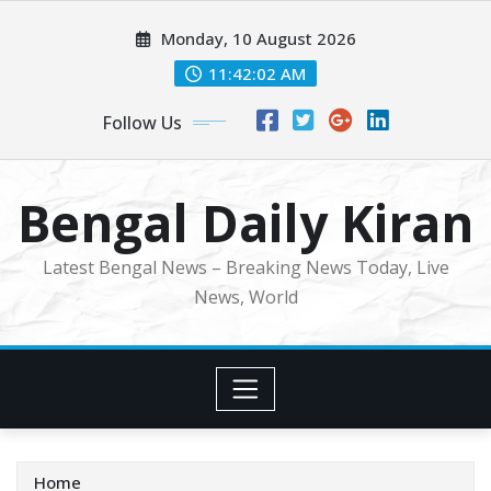
Skip
Monday, 10 August 2026
to
content
11:42:04 AM
Follow Us
Bengal Daily Kiran
Latest Bengal News – Breaking News Today, Live
News, World
Home