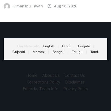
Himanshu Tiwari
Aug 10, 2026
Our Network:
English
|
Hindi
|
Punjabi
|
Gujarati
|
Marathi
|
Bengali
|
Telugu
|
Tamil
Home
About Us
Contact Us
Corrections Policy
Disclaimer
Editorial Team Info
Privacy Policy