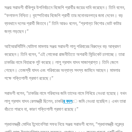
সঞ্জয় সরাভগী বাঁকিপুর উপনির্বাচনে বিজেপি প্রার্থীর জয়ের দাবি করেছেন। তিনি বলেন,
“ফলাফল নিশ্চিত। বৃহস্পতিবার বিজেপি প্রার্থী তার মনোনয়নপত্র জমা দেবেন। বড়
ব্যবধানে দলের প্রার্থী জিতবে।” তিনি আরও বলেন, “প্রশান্ত কিশোর ভোট কাটার
জন্য লড়ছেন।”
আইআরসিটিসি ঘোটালা মামলায় সঞ্জয় সরাভগী লালু পরিবারের বিরুদ্ধে বড় আক্রমণ
করেছেন। তিনি বলেন, “এই লোকেরা রাজনীতিতে অপরাধী সিন্ডিকেট চালাচ্ছে। তারা
চাকরির নামে বিহারকে লুট করেছে। লালু প্রসাদ যাদব সাজাপ্রাপ্ত। তিনি জেলে
গেছেন। তেজস্বী যাদব এবং পরিবারের অন্যান্য সদস্য জামিনে আছেন। মামলার
পক্ষে শক্তিশালী প্রমাণ রয়েছে।”
সরাভগী বলেন, “চাকরির নামে গরিবদের জমি তাদের নামে লিখিয়ে নেওয়া হয়েছে। যখন
লালু প্রসাদ যাদব রেলমন্ত্রী ছিলেন, চাকরি
র বদল
ে জমি নেওয়া হয়েছিল। এখন তারা
বাঁচতে পারবে না, কারণ শক্তিশালী প্রমাণ রয়েছে।”
প্রধানমন্ত্রী মোদির ইন্দোনেশিয়া সফর নিয়ে সঞ্জয় সরাভগী বলেন, “প্রধানমন্ত্রী নরেন্দ্র
মোদি আজ ইন্দোনেশিয়ার সফরে রয়েছেন, যেখানে ১,০০০ বছরের পুরনো একটি মন্দির