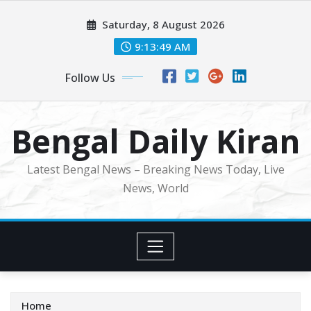
Skip
Saturday, 8 August 2026
to
content
9:13:52 AM
Follow Us
Bengal Daily Kiran
Latest Bengal News – Breaking News Today, Live
News, World
Home