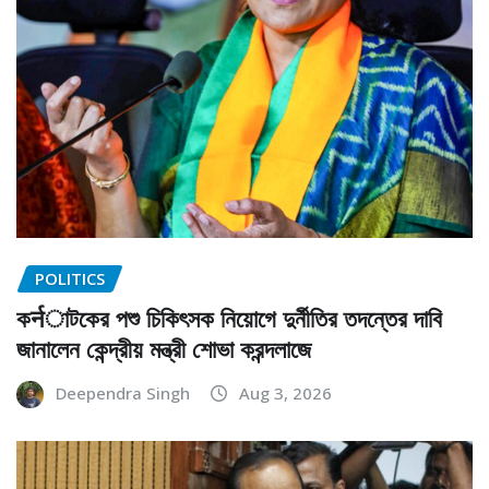
POLITICS
কर्नাটকের পশু চিকিৎসক নিয়োগে দুর্নীতির তদন্তের দাবি
জানালেন কেন্দ্রীয় মন্ত্রী শোভা করন্দলাজে
Deependra Singh
Aug 3, 2026