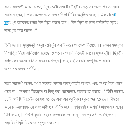
সঞ্জয় সরাভগী আরও বলেন, “মুখ্যমন্ত্রী সম্রাট চৌধুরীর নেতৃত্বে জনগণের সমস্যার
সমাধান হচ্ছে। পঞ্চায়েতগুলোতে সহযোগিতা শিবির অনুষ্ঠিত হচ্ছে। এক মাসে
র
মধ
্যে আবেদনগুলোর নিষ্পত্তি করতে হবে। নিষ্পত্তি না হলে কর্মকর্তারা স্বয়ং
সাসপেন্ড হয়ে যাবেন।”
তিনি জানান, মুখ্যমন্ত্রী সম্রাট চৌধুরী একটি নতুন পদক্ষেপ নিয়েছেন। যেসব সমস্যার
নিষ্পত্তি নিয়ে অভিযোগ রয়েছে, সেগুলোর শুনানি নিজেই করবেন মুখ্যমন্ত্রী। দ্বিতীয়
সপ্তাহের মঙ্গলবার তিনি সময় রেখেছেন। তাই এই সরকার সম্পূর্ণরূপে সাধারণ
জনগণের জন্য সমর্পিত।
সঞ্জয় সরাভগী বলেন, “এই সরকার কোনো অবস্থাতেই অপরাধ এবং অপরাধীকে মেনে
নেবে না। অপরাধ নিয়ন্ত্রণে যা কিছু করা প্রয়োজন, সরকার তা করছে।” তিনি জানান,
১১টি স্মার্ট সিটি তৈরির ঘোষণা হয়েছে এবং এর প্রক্রিয়া দ্রুত শুরু হয়েছে। বিহারে
অনেক এক্সপ্রেসওয়ে এবং হাইওয়ে নির্মিত হবে। মুখ্যমন্ত্রীর অগ্রাধিকারগুলোর মধ্যে
শিল্প রয়েছে। নীতীশ কুমার বিহারে জঙ্গলরাজ থেকে সুশাসন প্রতিষ্ঠা করেছিলেন।
সম্রাট চৌধুরী বিহারকে সমৃদ্ধ করবেন।