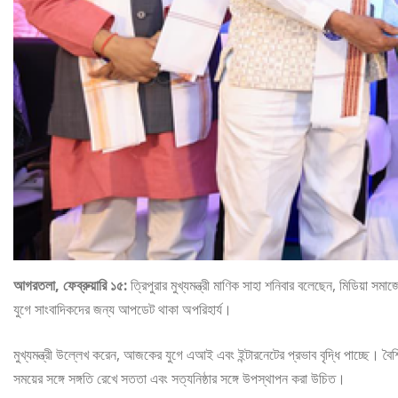
আগরতলা, ফেব্রুয়ারি ১৫:
ত্রিপুরার মুখ্যমন্ত্রী মাণিক সাহা শনিবার বলেছেন, মিডিয়া স
যুগে সাংবাদিকদের জন্য আপডেট থাকা অপরিহার্য।
মুখ্যমন্ত্রী উল্লেখ করেন, আজকের যুগে এআই এবং ইন্টারনেটের প্রভাব বৃদ্ধি পাচ্ছে
সময়ের সঙ্গে সঙ্গতি রেখে সততা এবং সত্যনিষ্ঠার সঙ্গে উপস্থাপন করা উচিত।