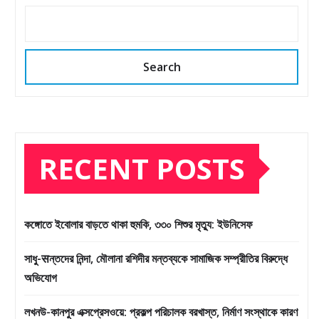
Search
RECENT POSTS
কঙ্গোতে ইবোলার বাড়তে থাকা হুমকি, ৩৩০ শিশুর মৃত্যু: ইউনিসেফ
সাধু-सন্তদের নিন্দা, মৌলানা রশিদীর মন্তব্যকে সামাজিক সম্প্রীতির বিরুদ্ধে
অভিযোগ
লখনউ-কানপুর এক্সপ্রেসওয়ে: প্রকল্প পরিচালক বরখাস্ত, নির্মাণ সংস্থাকে কারণ