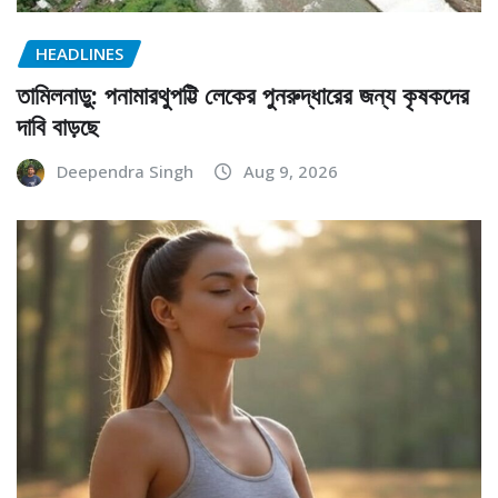
HEADLINES
তামিলনাড়ু: পনামারথুপট্টি লেকের পুনরুদ্ধারের জন্য কৃষকদের
দাবি বাড়ছে
Deependra Singh
Aug 9, 2026