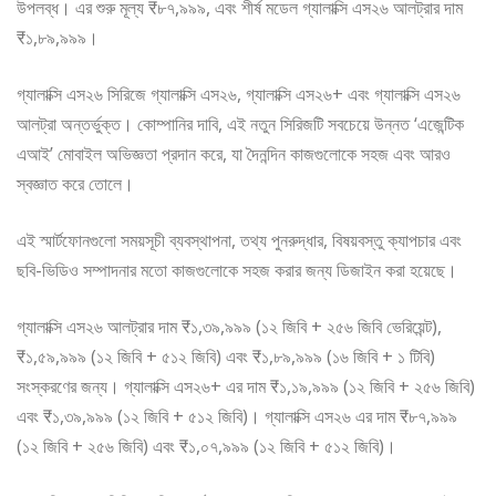
উপলব্ধ। এর শুরু মূল্য ₹৮৭,৯৯৯, এবং শীর্ষ মডেল গ্যালাক্সি এস২৬ আলট্রার দাম
₹১,৮৯,৯৯৯।
গ্যালাক্সি এস২৬ সিরিজে গ্যালাক্সি এস২৬, গ্যালাক্সি এস২৬+ এবং গ্যালাক্সি এস২৬
আলট্রা অন্তর্ভুক্ত। কোম্পানির দাবি, এই নতুন সিরিজটি সবচেয়ে উন্নত ‘এজেন্টিক
এআই’ মোবাইল অভিজ্ঞতা প্রদান করে, যা দৈনন্দিন কাজগুলোকে সহজ এবং আরও
স্বজ্ঞাত করে তোলে।
এই স্মার্টফোনগুলো সময়সূচী ব্যবস্থাপনা, তথ্য পুনরুদ্ধার, বিষয়বস্তু ক্যাপচার এবং
ছবি-ভিডিও সম্পাদনার মতো কাজগুলোকে সহজ করার জন্য ডিজাইন করা হয়েছে।
গ্যালাক্সি এস২৬ আলট্রার দাম ₹১,৩৯,৯৯৯ (১২ জিবি + ২৫৬ জিবি ভেরিয়েন্ট),
₹১,৫৯,৯৯৯ (১২ জিবি + ৫১২ জিবি) এবং ₹১,৮৯,৯৯৯ (১৬ জিবি + ১ টিবি)
সংস্করণের জন্য। গ্যালাক্সি এস২৬+ এর দাম ₹১,১৯,৯৯৯ (১২ জিবি + ২৫৬ জিবি)
এবং ₹১,৩৯,৯৯৯ (১২ জিবি + ৫১২ জিবি)। গ্যালাক্সি এস২৬ এর দাম ₹৮৭,৯৯৯
(১২ জিবি + ২৫৬ জিবি) এবং ₹১,০৭,৯৯৯ (১২ জিবি + ৫১২ জিবি)।