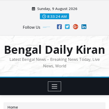
Skip
Sunday, 9 August 2026
to
content
8:33:26 AM
Follow Us
Bengal Daily Kiran
Latest Bengal News – Breaking News Today, Live
News, World
Home