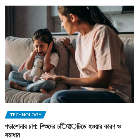
TECHNOLOGY
পড়াশোনার চাপ: শিশুদের চिड়চিডে হওয়ার কারণ ও
সমাধান