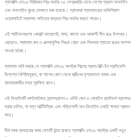
গ্যালাক্সি এস২৬ সিরিজের প্রি-অর্ডার ২৫ ফেব্রুয়ারি থেকে দেশের প্রধান অনলাইন
এবং অফলাইন খুচরা দোকানে শুরু হয়েছে। গ্রাহকরা স্যামসাংয়ের অফিসিয়াল
ওয়েবসাইটে স্যামসাং লাইভের মাধ্যমে প্রি-অর্ডার করতে পারেন।
এই স্মার্টফোনগুলো কোবাল্ট ভায়োলেট, সাদা, কালো এবং আকাশী নীল রঙে উপলব্ধ।
এছাড়াও, স্যামসাং.কম এ এক্সক্লুসিভ পিঙ্ক গোল্ড এবং সিলভার শ্যাডো রঙের অপশন
পাওয়া যাচ্ছে।
স্যামসাং দাবি করছে যে গ্যালাক্সি এস২৬ আলট্রা শিল্পের প্রথম বিল্ট-ইন প্রাইভেসি
ডিসপ্লে বৈশিষ্ট্যযুক্ত, যা পাশের কোণ থেকে স্ক্রীনের দৃশ্যমানতা কমায় এবং
ব্যবহারকারীর তথ্য সুরক্ষিত রাখে।
এই ডিভাইসটি কাস্টমাইজড স্ন্যাপড্রাগন ৮ এলিট জেন ৫ মোবাইল প্ল্যাটফর্ম প্রসেসর
দ্বারা চালিত, যা মসৃণ মাল্টিটাস্কিং এবং শক্তিশালী অন-ডিভাইস এআই ক্ষমতা প্রদান
করে।
দীর্ঘ সময় ব্যবহারের সময় ফোনটি ঠান্ডা রাখতে গ্যালাক্সি এস২৬ আলট্রা একটি নতুন