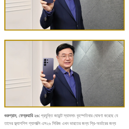
গুরুগ্রাম, ফেব্রুয়ারি ২৬:
প্রযুক্তি জায়ান্ট স্যামসাং বৃহস্পতিবার ঘোষণা করেছে যে
তাদের ফ্ল্যাগশিপ গ্যালাক্সি এস২৬ সিরিজ এখন ভারতের জন্য প্রি-অর্ডারের জন্য