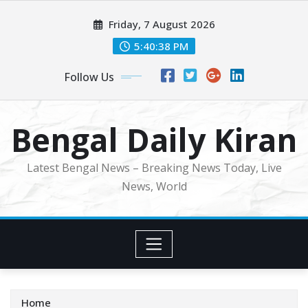
Skip
Friday, 7 August 2026
to
content
5:40:40 PM
Follow Us
Bengal Daily Kiran
Latest Bengal News – Breaking News Today, Live
News, World
Home