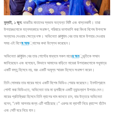
মুম্বাই, ১ জুন:
ভারতীয় মাতাদের স্বভাব অত্যন্ত মিষ্টি এবং বাস্তববাদী। তারা
উপহারগুলোকে যত্নসহকারে সংরক্ষণ, পরিবারে ভাগাভাগি করা কিংবা বিশেষ উপলক্ষে
অন্যদের দেওয়ার ক্ষেত্রে দক্ষ। অভিনেতা अनुपম খের তার মাকে উপহার দেওয়ার
সময় এই বিশে
ষ অভ
্যাসের কথা উল্লেখ করেছেন।
অভিনেতা अनुपম খের তার পোস্টের মাধ্যমে সকল মায়ে
র অন
ুভূতিকে সম্মান
জানিয়েছেন এবং বলেছেন, কিভাবে আমাদের বাড়িতে মায়েরা উপহারগুলোকে শুধুমাত্র
একটি বস্তু হিসেবে নয়, বরং একটি অমূল্য স্মারক হিসেবে সংরক্ষণ করেন।
তিনি সোমবার তার মায়ের সাথে একটি বিশেষ ভিডিও শেয়ার করেছেন। ইনস্টাগ্রামে
পোস্ট করা ভিডিওতে, অভিনেতা তার মা দুলারীকে একটি হ্যান্ডব্যাগ উপহার দেন।
মায়ের প্রতিক্রিয়া হিসেবে তিনি ব্যাগের দাম জানতে চান, যার উত্তরে অভিনেতা
বলেন, “কেউ আপনার জন্য এটি পাঠিয়েছে।” এরপর মা ব্যাগটি নিয়ে র‌্যাম্পে হাঁটেন
এবং সেটি ঘরে নিয়ে যান।