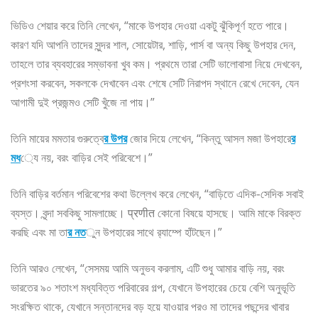
ভিডিও শেয়ার করে তিনি লেখেন, “মাকে উপহার দেওয়া একটু ঝুঁকিপূর্ণ হতে পারে।
কারণ যদি আপনি তাদের সুন্দর শাল, সোয়েটার, শাড়ি, পার্স বা অন্য কিছু উপহার দেন,
তাহলে তার ব্যবহারের সম্ভাবনা খুব কম। প্রথমে তারা সেটি ভালোবাসা নিয়ে দেখবেন,
প্রশংসা করবেন, সকলকে দেখাবেন এবং শেষে সেটি নিরাপদ স্থানে রেখে দেবেন, যেন
আগামী দুই প্রজন্মও সেটি খুঁজে না পায়।”
তিনি মায়ের মমতার গুরুত্বে
র উপর
জোর দিয়ে লেখেন, “কিন্তু আসল মজা উপহারে
র
মধ
্যে নয়, বরং বাড়ির সেই পরিবেশে।”
তিনি বাড়ির বর্তমান পরিবেশের কথা উল্লেখ করে লেখেন, “বাড়িতে এদিক-সেদিক সবাই
ব্যস্ত। বৃন্দা সবকিছু সামলাচ্ছে। प्रणीत কোনো বিষয়ে হাসছে। আমি মাকে বিরক্ত
করছি এবং মা তা
র নত
ুন উপহারের সাথে র‌্যাম্পে হাঁটছেন।”
তিনি আরও লেখেন, “সেসময় আমি অনুভব করলাম, এটি শুধু আমার বাড়ি নয়, বরং
ভারতের ৯০ শতাংশ মধ্যবিত্ত পরিবারের গল্প, যেখানে উপহারের চেয়ে বেশি অনুভূতি
সংরক্ষিত থাকে, যেখানে সন্তানদের বড় হয়ে যাওয়ার পরও মা তাদের পছন্দের খাবার