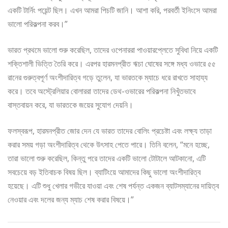
একটি টার্নিং পয়েন্ট ছিল। এখন আমরা পিচটি জানি। আশা করি, পরবর্তী ইনিংসে আমরা
ভালো পরিকল্পনা করব।”
ভারত প্রথমে ভালো শুরু করেছিল, তাদের ওপেনাররা পাওয়ারপ্লেতে সুবিধা নিয়ে একটি
শক্তিশালী ভিত্তি তৈরি করে। এরপর হারমনপ্রীত ঋচা ঘোষের সঙ্গে মধ্য ওভারে ৫৫
রানের গুরুত্বপূর্ণ অংশীদারিত্ব গড়ে তুলেন, যা ভারতকে ম্যাচে ধরে রাখতে সাহায্য
করে। তবে অস্ট্রেলিয়ার বোলাররা তাদের ডেথ-ওভারের পরিকল্পনা নিখুঁতভাবে
বাস্তবায়ন করে, যা ভারতকে জয়ের সুযোগ দেয়নি।
ফলস্বরূপ, হারমনপ্রীত জোর দেন যে ভারত তাদের বোলিং প্রচেষ্টা এবং লক্ষ্য তাড়া
করার সময় গড়া অংশীদারিত্ব থেকে উৎসাহ পেতে পারে। তিনি বলেন, “মনে হচ্ছে,
তারা ভালো শুরু করেছিল, কিন্তু পরে তাদের একটি ভালো টোটালে আটকানো, এটি
সবচেয়ে বড় ইতিবাচক বিষয় ছিল। ব্যাটিংয়ে আমাদের কিছু ভালো অংশীদারিত্ব
হয়েছে। এটি শুধু খেলার গভীরে যাওয়া এবং শেষ পর্যন্ত একজন ব্যাটসম্যানের দায়িত্ব
নেওয়ার এবং দলের জন্য ম্যাচ শেষ করার বিষয়ে।”