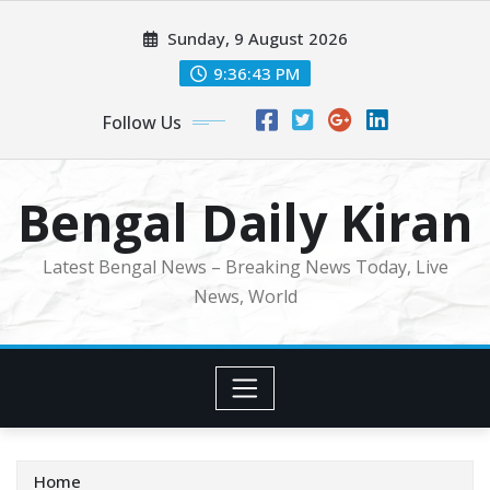
Skip
Sunday, 9 August 2026
to
content
9:36:45 PM
Follow Us
Bengal Daily Kiran
Latest Bengal News – Breaking News Today, Live
News, World
Home