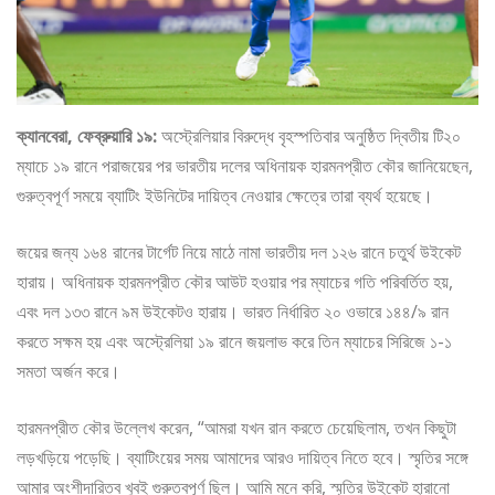
ক্যানবেরা, ফেব্রুয়ারি ১৯:
অস্ট্রেলিয়ার বিরুদ্ধে বৃহস্পতিবার অনুষ্ঠিত দ্বিতীয় টি২০
ম্যাচে ১৯ রানে পরাজয়ের পর ভারতীয় দলের অধিনায়ক হারমনপ্রীত কৌর জানিয়েছেন,
গুরুত্বপূর্ণ সময়ে ব্যাটিং ইউনিটের দায়িত্ব নেওয়ার ক্ষেত্রে তারা ব্যর্থ হয়েছে।
জয়ের জন্য ১৬৪ রানের টার্গেট নিয়ে মাঠে নামা ভারতীয় দল ১২৬ রানে চতুর্থ উইকেট
হারায়। অধিনায়ক হারমনপ্রীত কৌর আউট হওয়ার পর ম্যাচের গতি পরিবর্তিত হয়,
এবং দল ১৩৩ রানে ৯ম উইকেটও হারায়। ভারত নির্ধারিত ২০ ওভারে ১৪৪/৯ রান
করতে সক্ষম হয় এবং অস্ট্রেলিয়া ১৯ রানে জয়লাভ করে তিন ম্যাচের সিরিজে ১-১
সমতা অর্জন করে।
হারমনপ্রীত কৌর উল্লেখ করেন, “আমরা যখন রান করতে চেয়েছিলাম, তখন কিছুটা
লড়খড়িয়ে পড়েছি। ব্যাটিংয়ের সময় আমাদের আরও দায়িত্ব নিতে হবে। স্মৃতির সঙ্গে
আমার অংশীদারিত্ব খুবই গুরুত্বপূর্ণ ছিল। আমি মনে করি, স্মৃতির উইকেট হারানো