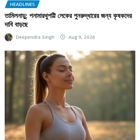
HEADLINES
তামিলনাড়ু: পনামারথুপট্টি লেকের পুনরুদ্ধারের জন্য কৃষকদের
দাবি বাড়ছে
Deependra Singh
Aug 9, 2026